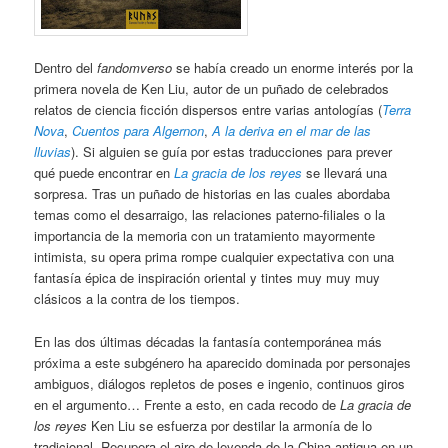
Dentro del
fandomverso
se había creado un enorme interés por la
primera novela de Ken Liu, autor de un puñado de celebrados
relatos de ciencia ficción dispersos entre varias antologías (
Terra
Nova
,
Cuentos para Algernon
,
A la deriva en el mar de las
lluvias
). Si alguien se guía por estas traducciones para prever
qué puede encontrar en
La gracia de los reyes
se llevará una
sorpresa. Tras un puñado de historias en las cuales abordaba
temas como el desarraigo, las relaciones paterno-filiales o la
importancia de la memoria con un tratamiento mayormente
intimista, su opera prima rompe cualquier expectativa con una
fantasía épica de inspiración oriental y tintes muy muy muy
clásicos a la contra de los tiempos.
En las dos últimas décadas la fantasía contemporánea más
próxima a este subgénero ha aparecido dominada por personajes
ambiguos, diálogos repletos de poses e ingenio, continuos giros
en el argumento… Frente a esto, en cada recodo de
La gracia de
los reyes
Ken Liu se esfuerza por destilar la armonía de lo
tradicional. Recupera el aire de leyenda de la China antigua en un