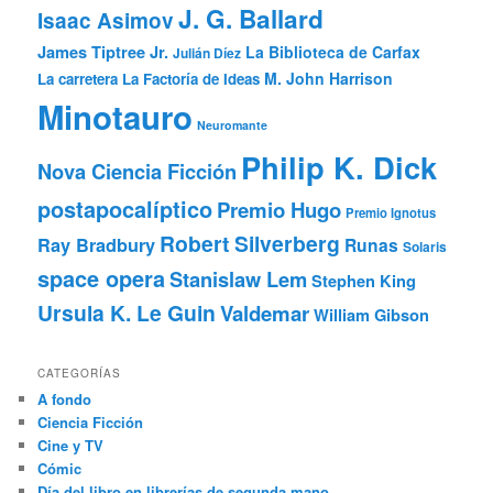
J. G. Ballard
Isaac Asimov
James Tiptree Jr.
La Biblioteca de Carfax
Julián Díez
M. John Harrison
La carretera
La Factoría de Ideas
Minotauro
Neuromante
Philip K. Dick
Nova Ciencia Ficción
postapocalíptico
Premio Hugo
Premio Ignotus
Robert Silverberg
Ray Bradbury
Runas
Solaris
space opera
Stanislaw Lem
Stephen King
Ursula K. Le Guin
Valdemar
William Gibson
CATEGORÍAS
A fondo
Ciencia Ficción
Cine y TV
Cómic
Día del libro en librerías de segunda mano