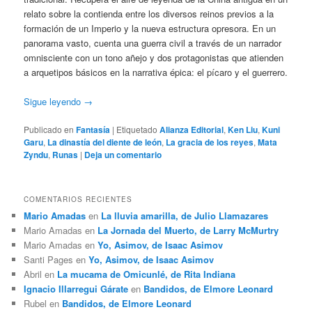
relato sobre la contienda entre los diversos reinos previos a la
formación de un Imperio y la nueva estructura opresora. En un
panorama vasto, cuenta una guerra civil a través de un narrador
omnisciente con un tono añejo y dos protagonistas que atienden
a arquetipos básicos en la narrativa épica: el pícaro y el guerrero.
Sigue leyendo
→
Publicado en
Fantasía
|
Etiquetado
Alianza Editorial
,
Ken Liu
,
Kuni
Garu
,
La dinastía del diente de león
,
La gracia de los reyes
,
Mata
Zyndu
,
Runas
|
Deja un comentario
COMENTARIOS RECIENTES
Mario Amadas
en
La lluvia amarilla, de Julio Llamazares
Mario Amadas
en
La Jornada del Muerto, de Larry McMurtry
Mario Amadas
en
Yo, Asimov, de Isaac Asimov
Santi Pages
en
Yo, Asimov, de Isaac Asimov
Abril
en
La mucama de Omicunlé, de Rita Indiana
Ignacio Illarregui Gárate
en
Bandidos, de Elmore Leonard
Rubel
en
Bandidos, de Elmore Leonard