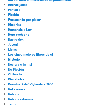
Encrucijadas
Fantasía
Ficción
Fracasando por placer
Histórica
Homenaje a Lem
Hors catégorie
Ilustración
Juvenil
Listas
Los cinco mejores libros de cf
Misterio
Negra y criminal
No Ficción
Obituario
Pinceladas
Premios Xatafi-Cyberdark 2006
Reflexiones
Relatos
Relatos sabrosos
Terror