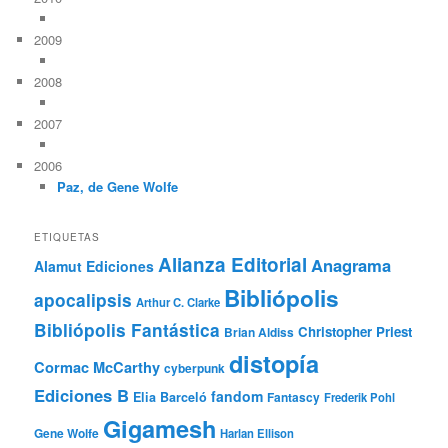
2009
2008
2007
2006
Paz, de Gene Wolfe
ETIQUETAS
Alianza Editorial
Anagrama
Alamut Ediciones
Bibliópolis
apocalipsis
Arthur C. Clarke
Bibliópolis Fantástica
Christopher Priest
Brian Aldiss
distopía
Cormac McCarthy
cyberpunk
Ediciones B
fandom
Elia Barceló
Fantascy
Frederik Pohl
Gigamesh
Gene Wolfe
Harlan Ellison