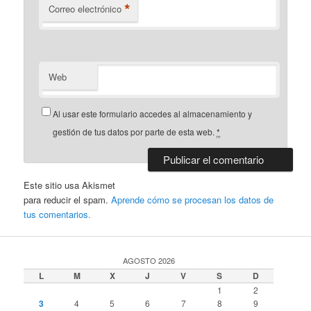
*
Correo electrónico
Web
Al usar este formulario accedes al almacenamiento y
gestión de tus datos por parte de esta web.
*
Este sitio usa Akismet
para reducir el spam.
Aprende cómo se procesan los datos de
tus comentarios.
AGOSTO 2026
L
M
X
J
V
S
D
1
2
3
4
5
6
7
8
9