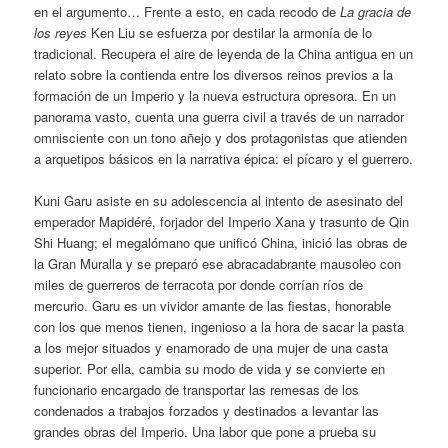
en el argumento… Frente a esto, en cada recodo de
La gracia de
los reyes
Ken Liu se esfuerza por destilar la armonía de lo
tradicional. Recupera el aire de leyenda de la China antigua en un
relato sobre la contienda entre los diversos reinos previos a la
formación de un Imperio y la nueva estructura opresora. En un
panorama vasto, cuenta una guerra civil a través de un narrador
omnisciente con un tono añejo y dos protagonistas que atienden
a arquetipos básicos en la narrativa épica: el pícaro y el guerrero.
Kuni Garu asiste en su adolescencia al intento de asesinato del
emperador Mapidéré, forjador del Imperio Xana y trasunto de Qin
Shi Huang; el megalómano que unificó China, inició las obras de
la Gran Muralla y se preparó ese abracadabrante mausoleo con
miles de guerreros de terracota por donde corrían ríos de
mercurio. Garu es un vividor amante de las fiestas, honorable
con los que menos tienen, ingenioso a la hora de sacar la pasta
a los mejor situados y enamorado de una mujer de una casta
superior. Por ella, cambia su modo de vida y se convierte en
funcionario encargado de transportar las remesas de los
condenados a trabajos forzados y destinados a levantar las
grandes obras del Imperio. Una labor que pone a prueba su