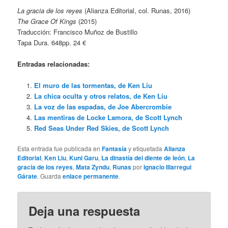
La gracia de los reyes
(Alianza Editorial, col. Runas, 2016)
The Grace Of Kings
(2015)
Traducción: Francisco Muñoz de Bustillo
Tapa Dura. 648pp. 24 €
Entradas relacionadas:
El muro de las tormentas, de Ken Liu
La chica oculta y otros relatos, de Ken Liu
La voz de las espadas, de Joe Abercrombie
Las mentiras de Locke Lamora, de Scott Lynch
Red Seas Under Red Skies, de Scott Lynch
Esta entrada fue publicada en
Fantasía
y etiquetada
Alianza
Editorial
,
Ken Liu
,
Kuni Garu
,
La dinastía del diente de león
,
La
gracia de los reyes
,
Mata Zyndu
,
Runas
por
Ignacio Illarregui
Gárate
. Guarda
enlace permanente
.
Deja una respuesta