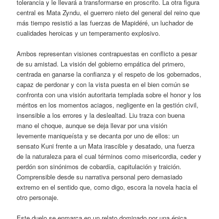
tolerancia y le llevará a transformarse en proscrito. La otra figura
central es Mata Zyndu, el guerrero nieto del general del reino que
más tiempo resistió a las fuerzas de Mapidéré, un luchador de
cualidades heroicas y un temperamento explosivo.
Ambos representan visiones contrapuestas en conflicto a pesar
de su amistad. La visión del gobierno empática del primero,
centrada en ganarse la confianza y el respeto de los gobernados,
capaz de perdonar y con la vista puesta en el bien común se
confronta con una visión autoritaria templada sobre el honor y los
méritos en los momentos aciagos, negligente en la gestión civil,
insensible a los errores y la deslealtad. Liu traza con buena
mano el choque, aunque se deja llevar por una visión
levemente maniqueísta y se decanta por uno de ellos: un
sensato Kuni frente a un Mata irascible y desatado, una fuerza
de la naturaleza para el cual términos como misericordia, ceder y
perdón son sinónimos de cobardía, capitulación y traición.
Comprensible desde su narrativa personal pero demasiado
extremo en el sentido que, como digo, escora la novela hacia el
otro personaje.
Este duelo se enmarca en un relato dominado por una épica