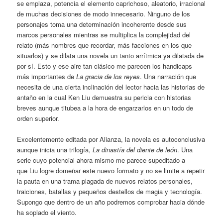
se emplaza, potencia el elemento caprichoso, aleatorio, irracional
de muchas decisiones de modo innecesario. Ninguno de los
personajes toma una determinación incoherente desde sus
marcos personales mientras se multiplica la complejidad del
relato (más nombres que recordar, más facciones en los que
situarlos) y se dilata una novela un tanto arrítmica ya dilatada de
por sí. Esto y ese aire tan clásico me parecen los handicaps
más importantes de
La gracia de los reyes
. Una narración que
necesita de una cierta inclinación del lector hacia las historias de
antaño en la cual Ken Liu demuestra su pericia con historias
breves aunque titubea a la hora de engarzarlos en un todo de
orden superior.
Excelentemente editada por Alianza, la novela es autoconclusiva
aunque inicia una trilogía,
La dinastía del diente de león
. Una
serie cuyo potencial ahora mismo me parece supeditado a
que Liu logre domeñar este nuevo formato y no se limite a repetir
la pauta en una trama plagada de nuevos relatos personales,
traiciones, batallas y pequeños destellos de magia y tecnología.
Supongo que dentro de un año podremos comprobar hacia dónde
ha soplado el viento.