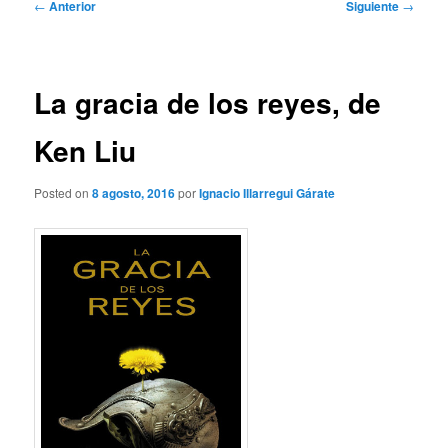
Navegación
←
Anterior
Siguiente
→
de
entradas
La gracia de los reyes, de
Ken Liu
Posted on
8 agosto, 2016
por
Ignacio Illarregui Gárate