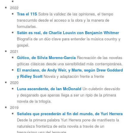
2022
Tras el 11S
Sobre la validez de las opiniones, el tiempo
transcurrido desde el acceso a la obra y la manera de
formularlas.
Satán es real, de Charlie Louvin con Benjamin Whitmer
Biografía de un dúo clave para entender la música country y
gospel.
2021
Gótico, de Silvia Moreno-García
Recreación de las novelas
góticas clásicas desde una sensibilidad más contemporánea.
El marciano, de Andy Weir, y Marte, según Drew Goddard
y Ridley Scott
Novela y adaptación frente a frente
2020
Luna ascendente, de Ian McDonald
Un culebrón desvaído
y desganado que apenas llega a ser un ripio de la primera
novela de la trilogía.
2019
Señales que precederán al fin del mundo, de Yuri Herrera
Desde la primera palabra Yuri Herrera pone de manifiesto la
naturaleza fronteriza de esta novela a través de un
fresquísimo uso del lenguaje.