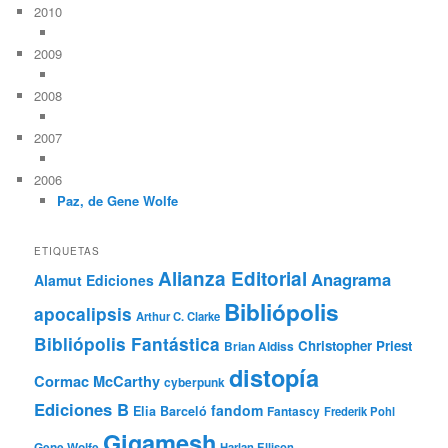
2010
2009
2008
2007
2006
Paz, de Gene Wolfe
ETIQUETAS
Alianza Editorial
Anagrama
Alamut Ediciones
Bibliópolis
apocalipsis
Arthur C. Clarke
Bibliópolis Fantástica
Christopher Priest
Brian Aldiss
distopía
Cormac McCarthy
cyberpunk
Ediciones B
fandom
Elia Barceló
Fantascy
Frederik Pohl
Gigamesh
Gene Wolfe
Harlan Ellison