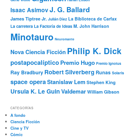
J. G. Ballard
Isaac Asimov
James Tiptree Jr.
La Biblioteca de Carfax
Julián Díez
M. John Harrison
La carretera
La Factoría de Ideas
Minotauro
Neuromante
Philip K. Dick
Nova Ciencia Ficción
postapocalíptico
Premio Hugo
Premio Ignotus
Robert Silverberg
Ray Bradbury
Runas
Solaris
space opera
Stanislaw Lem
Stephen King
Ursula K. Le Guin
Valdemar
William Gibson
CATEGORÍAS
A fondo
Ciencia Ficción
Cine y TV
Cómic