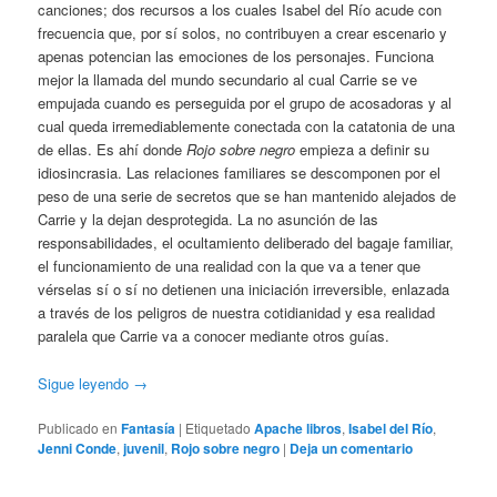
canciones; dos recursos a los cuales Isabel del Río acude con
frecuencia que, por sí solos, no contribuyen a crear escenario y
apenas potencian las emociones de los personajes. Funciona
mejor la llamada del mundo secundario al cual Carrie se ve
empujada cuando es perseguida por el grupo de acosadoras y al
cual queda irremediablemente conectada con la catatonia de una
de ellas. Es ahí donde
Rojo sobre negro
empieza a definir su
idiosincrasia. Las relaciones familiares se descomponen por el
peso de una serie de secretos que se han mantenido alejados de
Carrie y la dejan desprotegida. La no asunción de las
responsabilidades, el ocultamiento deliberado del bagaje familiar,
el funcionamiento de una realidad con la que va a tener que
vérselas sí o sí no detienen una iniciación irreversible, enlazada
a través de los peligros de nuestra cotidianidad y esa realidad
paralela que Carrie va a conocer mediante otros guías.
Sigue leyendo
→
Publicado en
Fantasía
|
Etiquetado
Apache libros
,
Isabel del Río
,
Jenni Conde
,
juvenil
,
Rojo sobre negro
|
Deja un comentario