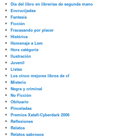
Día del libro en librerías de segunda mano
Encrucijadas
Fantasía
Ficción
Fracasando por placer
Histórica
Homenaje a Lem
Hors catégorie
Ilustración
Juvenil
Listas
Los cinco mejores libros de cf
Misterio
Negra y criminal
No Ficción
Obituario
Pinceladas
Premios Xatafi-Cyberdark 2006
Reflexiones
Relatos
Relatos sabrosos