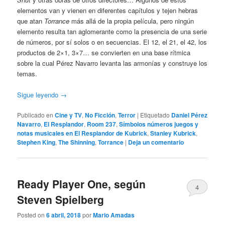
elementos van y vienen en diferentes capítulos y tejen hebras
que atan
Torrance
más allá de la propia película, pero ningún
elemento resulta tan aglomerante como la presencia de una serie
de números, por sí solos o en secuencias. El 12, el 21, el 42, los
productos de 2×1, 3×7… se convierten en una base rítmica
sobre la cual Pérez Navarro levanta las armonías y construye los
temas.
Sigue leyendo
→
Publicado en
Cine y TV
,
No Ficción
,
Terror
|
Etiquetado
Daniel Pérez
Navarro
,
El Resplandor
,
Room 237
,
Símbolos números juegos y
notas musicales en El Resplandor de Kubrick
,
Stanley Kubrick
,
Stephen King
,
The Shinning
,
Torrance
|
Deja un comentario
Ready Player One, según
4
Steven Spielberg
Posted on
6 abril, 2018
por
Mario Amadas