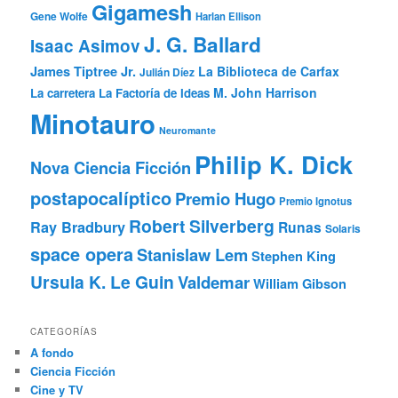
Gigamesh
Gene Wolfe
Harlan Ellison
J. G. Ballard
Isaac Asimov
James Tiptree Jr.
La Biblioteca de Carfax
Julián Díez
M. John Harrison
La carretera
La Factoría de Ideas
Minotauro
Neuromante
Philip K. Dick
Nova Ciencia Ficción
postapocalíptico
Premio Hugo
Premio Ignotus
Robert Silverberg
Ray Bradbury
Runas
Solaris
space opera
Stanislaw Lem
Stephen King
Ursula K. Le Guin
Valdemar
William Gibson
CATEGORÍAS
A fondo
Ciencia Ficción
Cine y TV