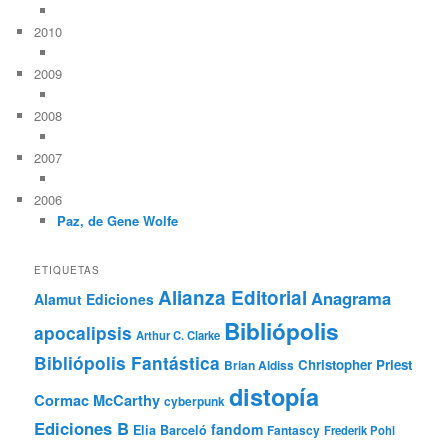
2010
2009
2008
2007
2006
Paz, de Gene Wolfe
ETIQUETAS
Alianza Editorial
Anagrama
Alamut Ediciones
Bibliópolis
apocalipsis
Arthur C. Clarke
Bibliópolis Fantástica
Christopher Priest
Brian Aldiss
distopía
Cormac McCarthy
cyberpunk
Ediciones B
fandom
Elia Barceló
Fantascy
Frederik Pohl