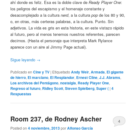
ahí donde es feliz. Esa es la doble clave de
Ready Player One
:
los peligros del escapismo y el homenaje constante y
desacomplejado a la cultura
nerd
, a la cultura
pop
de los 80 y 90,
o, en otras, más certeras palabras, a la cultura. Punto. Sin
adjetivos. La vida es gris en esta historia, en este vistazo rápido
al futuro, pero al menos tenemos nuestros referentes, parecen
decirnos. (Hasta el personaje que interpreta Mark Rylance
aparece con un aire al Jimmy Page actual).
Sigue leyendo
→
Publicado en
Cine y TV
|
Etiquetado
Andy Weir
,
Armada
,
El gigante
de hierro
,
El marciano
,
El Resplandor
,
Ernest Cline
,
J.J. Abrams
,
Los archivos del Pentágono
,
nostalgia
,
Ready Player One
,
Regreso al futuro
,
Ridley Scott
,
Steven Spielberg
,
Super (
|
4
Respuestas
Room 237, de Rodney Ascher
4
Posted on
4 noviembre, 2013
por
Alfonso García