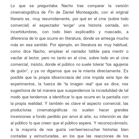
Lo que se preguntaba Nacho tras comparar la versión
cinematográfica de
Fin
de Daniel Monteagudo, con el original
literario es, muy resumidamente, por qué en el cine (sobre todo
comercial) el espectador “exige” una historia cerrada, sin
incertidumbres, con todo bien explicadito y mascado, a
diferencia de lo que ocurre en literatura, donde se arriesga mucho
más en ese sentido. Por ejemplo, en literatura es muy habitual,
como dice Nacho, emplear el narrador falible para mentir o
vacilar al lector, pero no tanto en el cine, sobre todo en el cine
comercial, insisto, donde el público no suele tolerar “los agujeros
de guión”, y ya no digamos que se le mienta directamente. Es
posible que la propia idiosincrasia del cine impida este tipo de
experimentos, la fuerza de “la imagen real” que se dice, nos
sugestiona de tal manera que suspendemos la incredulidad de tal
modo que tendemos a identificar lo que ocurre en la pantalla con
la propia realidad. Y también es clave el aspecto comercial, las
productoras cinematográficas no suelen hacer grandes
inversiones a fondo perdido por amor al arte, su intención es dar
al público lo que creen que el público espera. Y reconozcámoslo,
a la mayoría de nos gusta ver/leer/escuchar historias bien
contadas y estructuradas, en los que las reacciones de los