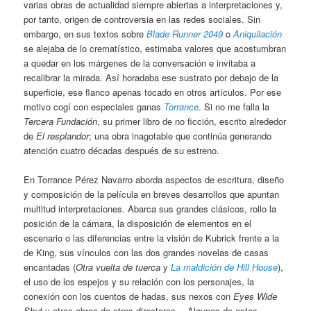
varias obras de actualidad siempre abiertas a interpretaciones y,
por tanto, origen de controversia en las redes sociales. Sin
embargo, en sus textos sobre
Blade Runner 2049
o
Aniquilación
se alejaba de lo crematístico, estimaba valores que acostumbran
a quedar en los márgenes de la conversación e invitaba a
recalibrar la mirada. Así horadaba ese sustrato por debajo de la
superficie, ese flanco apenas tocado en otros artículos. Por ese
motivo cogí con especiales ganas
Torrance
. Si no me falla la
Tercera Fundación
, su primer libro de no ficción, escrito alrededor
de
El resplandor
; una obra inagotable que continúa generando
atención cuatro décadas después de su estreno.
En Torrance Pérez Navarro aborda aspectos de escritura, diseño
y composición de la película en breves desarrollos que apuntan
multitud interpretaciones. Abarca sus grandes clásicos, rollo la
posición de la cámara, la disposición de elementos en el
escenario o las diferencias entre la visión de Kubrick frente a la
de King, sus vínculos con las dos grandes novelas de casas
encantadas (
Otra vuelta de tuerca
y
La maldición de Hill House
),
el uso de los espejos y su relación con los personajes, la
conexión con los cuentos de hadas, sus nexos con
Eyes Wide
Shut
y otras obras de otros directores… Algunos de estos