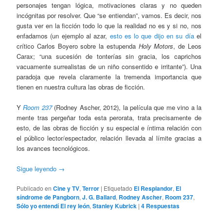
personajes tengan lógica, motivaciones claras y no queden
incógnitas por resolver. Que “se entiendan”, vamos. Es decir, nos
gusta ver en la ficción todo lo que la realidad no es y si no, nos
enfadamos (un ejemplo al azar,
esto es lo que dijo en su día
el
crítico Carlos Boyero sobre la estupenda
Holy Motors
, de Leos
Carax; “una sucesión de tonterías sin gracia, los caprichos
vacuamente surrealistas de un niño consentido e irritante”). Una
paradoja que revela claramente la tremenda importancia que
tienen en nuestra cultura las obras de ficción.
Y
Room 237
(Rodney Ascher, 2012), la película que me vino a la
mente tras pergeñar toda esta perorata, trata precisamente de
esto, de las obras de ficción y su especial e íntima relación con
el público lector/espectador, relación llevada al límite gracias a
los avances tecnológicos.
Sigue leyendo
→
Publicado en
Cine y TV
,
Terror
|
Etiquetado
El Resplandor
,
El
síndrome de Pangborn
,
J. G. Ballard
,
Rodney Ascher
,
Room 237
,
Sólo yo entendí El rey león
,
Stanley Kubrick
|
4
Respuestas