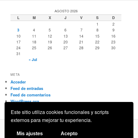
AGOSTO 2026
L
M
X
J
V
S
D
1
2
3
4
5
6
7
8
9
10
11
12
13
14
15
16
17
18
19
20
21
22
23
24
25
26
27
28
29
30
31
« Jul
META
Acceder
Feed de entradas
Feed de comentarios
WordPress.org
Este sitio utiliza cookies funcionales y scripts
externos para mejorar tu experiencia.
Privacidad
Funciona gracias a WordPress
Mis ajustes
Acepto