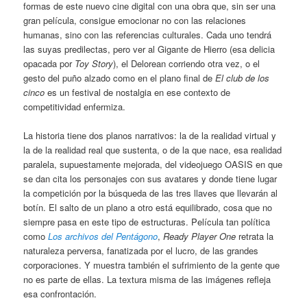
formas de este nuevo cine digital con una obra que, sin ser una
gran película, consigue emocionar no con las relaciones
humanas, sino con las referencias culturales. Cada uno tendrá
las suyas predilectas, pero ver al Gigante de Hierro (esa delicia
opacada por
Toy Story
), el Delorean corriendo otra vez, o el
gesto del puño alzado como en el plano final de
El club de los
cinco
es un festival de nostalgia en ese contexto de
competitividad enfermiza.
La historia tiene dos planos narrativos: la de la realidad virtual y
la de la realidad real que sustenta, o de la que nace, esa realidad
paralela, supuestamente mejorada, del videojuego OASIS en que
se dan cita los personajes con sus avatares y donde tiene lugar
la competición por la búsqueda de las tres llaves que llevarán al
botín. El salto de un plano a otro está equilibrado, cosa que no
siempre pasa en este tipo de estructuras. Película tan política
como
Los archivos del Pentágono
,
Ready Player One
retrata la
naturaleza perversa, fanatizada por el lucro, de las grandes
corporaciones. Y muestra también el sufrimiento de la gente que
no es parte de ellas. La textura misma de las imágenes refleja
esa confrontación.