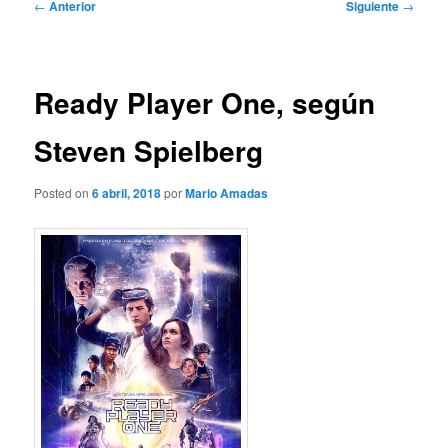
Navegación
←
Anterior
Siguiente
→
de
entradas
Ready Player One, según
Steven Spielberg
Posted on
6 abril, 2018
por
Mario Amadas