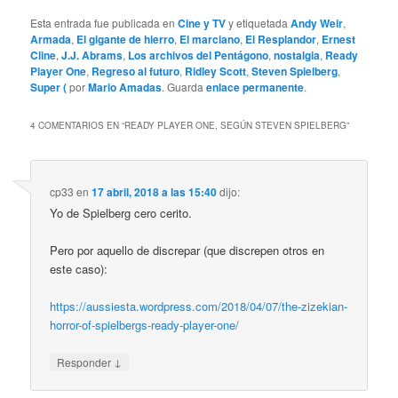
Esta entrada fue publicada en
Cine y TV
y etiquetada
Andy Weir
,
Armada
,
El gigante de hierro
,
El marciano
,
El Resplandor
,
Ernest
Cline
,
J.J. Abrams
,
Los archivos del Pentágono
,
nostalgia
,
Ready
Player One
,
Regreso al futuro
,
Ridley Scott
,
Steven Spielberg
,
Super (
por
Mario Amadas
. Guarda
enlace permanente
.
4 COMENTARIOS EN “
READY PLAYER ONE, SEGÚN STEVEN SPIELBERG
”
cp33
en
17 abril, 2018 a las 15:40
dijo:
Yo de Spielberg cero cerito.
Pero por aquello de discrepar (que discrepen otros en
este caso):
https://aussiesta.wordpress.com/2018/04/07/the-zizekian-
horror-of-spielbergs-ready-player-one/
↓
Responder