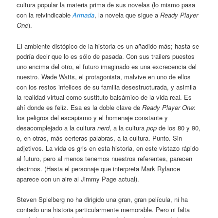
cultura popular la materia prima de sus novelas (lo mismo pasa
con la reivindicable
Armada
, la novela que sigue a
Ready Player
One
).
El ambiente distópico de la historia es un añadido más; hasta se
podría decir que lo es sólo de pasada. Con sus trailers puestos
uno encima del otro, el futuro imaginado es una excrecencia del
nuestro. Wade Watts, el protagonista, malvive en uno de ellos
con los restos infelices de su familia desestructurada, y asimila
la realidad virtual como sustituto balsámico de la vida real. Es
ahí donde es feliz. Esa es la doble clave de
Ready Player One
:
los peligros del escapismo y el homenaje constante y
desacomplejado a la cultura
nerd
, a la cultura
pop
de los 80 y 90,
o, en otras, más certeras palabras, a la cultura. Punto. Sin
adjetivos. La vida es gris en esta historia, en este vistazo rápido
al futuro, pero al menos tenemos nuestros referentes, parecen
decirnos. (Hasta el personaje que interpreta Mark Rylance
aparece con un aire al Jimmy Page actual).
Steven Spielberg no ha dirigido una gran, gran película, ni ha
contado una historia particularmente memorable. Pero ni falta