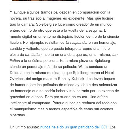
Y aunque algunos tramos palidezcan en comparación con la
novela, su traslado a imágenes es excelente. Más que lucirse
tras la cámara, Spielberg se luce como creador de un mundo
entero dentro de otro que está a la vuelta de la esquina. El
mundo digital en un entorno distópico, ficción dentro de la ciencia
ficción. Por ejemplo: revisitamos
El resplandor
en un homenaje,
sentido y valiente, que se puede interpretar como una micro
pieza de
fan fiction
inserta en una obra que es, en sí misma,
fan
fiction
a la enésima potencia. Esta micro pieza es Spielberg
siendo un personaje más de su película: Watts conduce un
Delorean en la misma medida en que Spielberg recrea el Hotel
Overlook del amigo-maestro Stanley Kubrick. Los leves toques
de humor sobre las películas de miedo ayudan a des-solemnizar
un homenaje que se podría haber visto lastrado por un exceso de
gravedad en el tono. Pero por suerte no es así. Una crítica
inteligente al escapismo. Porque nunca se rechaza del todo con
el maniqueísmo más o menos esperable de estas situaciones
bipartitas.
Un último apunte:
nunca he sido un gran partidario del CGI
. Los