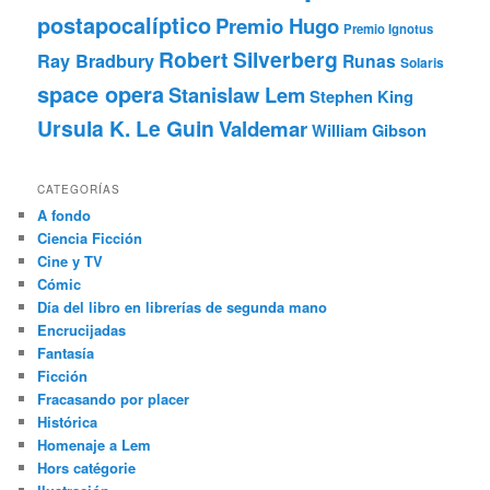
postapocalíptico
Premio Hugo
Premio Ignotus
Robert Silverberg
Ray Bradbury
Runas
Solaris
space opera
Stanislaw Lem
Stephen King
Ursula K. Le Guin
Valdemar
William Gibson
CATEGORÍAS
A fondo
Ciencia Ficción
Cine y TV
Cómic
Día del libro en librerías de segunda mano
Encrucijadas
Fantasía
Ficción
Fracasando por placer
Histórica
Homenaje a Lem
Hors catégorie