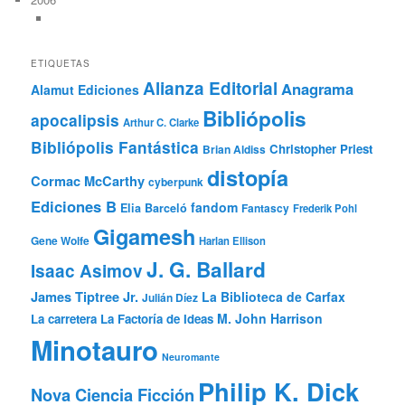
ETIQUETAS
Alianza Editorial
Anagrama
Alamut Ediciones
Bibliópolis
apocalipsis
Arthur C. Clarke
Bibliópolis Fantástica
Christopher Priest
Brian Aldiss
distopía
Cormac McCarthy
cyberpunk
Ediciones B
fandom
Elia Barceló
Fantascy
Frederik Pohl
Gigamesh
Gene Wolfe
Harlan Ellison
J. G. Ballard
Isaac Asimov
James Tiptree Jr.
La Biblioteca de Carfax
Julián Díez
M. John Harrison
La carretera
La Factoría de Ideas
Minotauro
Neuromante
Philip K. Dick
Nova Ciencia Ficción