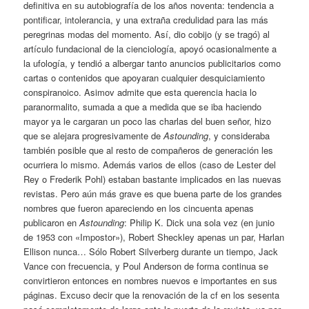
definitiva en su autobiografía de los años noventa: tendencia a
pontificar, intolerancia, y una extraña credulidad para las más
peregrinas modas del momento. Así, dio cobijo (y se tragó) al
artículo fundacional de la cienciología, apoyó ocasionalmente a
la ufología, y tendió a albergar tanto anuncios publicitarios como
cartas o contenidos que apoyaran cualquier desquiciamiento
conspiranoico. Asimov admite que esta querencia hacia lo
paranormalito, sumada a que a medida que se iba haciendo
mayor ya le cargaran un poco las charlas del buen señor, hizo
que se alejara progresivamente de
Astounding
, y consideraba
también posible que al resto de compañeros de generación les
ocurriera lo mismo. Además varios de ellos (caso de Lester del
Rey o Frederik Pohl) estaban bastante implicados en las nuevas
revistas. Pero aún más grave es que buena parte de los grandes
nombres que fueron apareciendo en los cincuenta apenas
publicaron en
Astounding
: Philip K. Dick una sola vez (en junio
de 1953 con «Impostor»), Robert Sheckley apenas un par, Harlan
Ellison nunca… Sólo Robert Silverberg durante un tiempo, Jack
Vance con frecuencia, y Poul Anderson de forma continua se
convirtieron entonces en nombres nuevos e importantes en sus
páginas. Excuso decir que la renovación de la cf en los sesenta