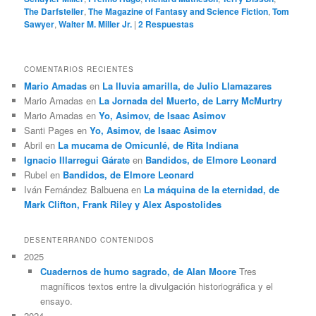
The Darfsteller
,
The Magazine of Fantasy and Science Fiction
,
Tom
Sawyer
,
Walter M. Miller Jr.
|
2
Respuestas
COMENTARIOS RECIENTES
Mario Amadas
en
La lluvia amarilla, de Julio Llamazares
Mario Amadas
en
La Jornada del Muerto, de Larry McMurtry
Mario Amadas
en
Yo, Asimov, de Isaac Asimov
Santi Pages
en
Yo, Asimov, de Isaac Asimov
Abril
en
La mucama de Omicunlé, de Rita Indiana
Ignacio Illarregui Gárate
en
Bandidos, de Elmore Leonard
Rubel
en
Bandidos, de Elmore Leonard
Iván Fernández Balbuena
en
La máquina de la eternidad, de
Mark Clifton, Frank Riley y Alex Aspostolides
DESENTERRANDO CONTENIDOS
2025
Cuadernos de humo sagrado, de Alan Moore
Tres
magníficos textos entre la divulgación historiográfica y el
ensayo.
2024