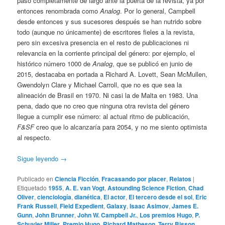
pasó completamente de largo ante la puerta de la revista, ya por
entonces renombrada como
Analog
. Por lo general, Campbell
desde entonces y sus sucesores después se han nutrido sobre
todo (aunque no únicamente) de escritores fieles a la revista,
pero sin excesiva presencia en el resto de publicaciones ni
relevancia en la corriente principal del género: por ejemplo, el
histórico número 1000 de
Analog
, que se publicó en junio de
2015, destacaba en portada a Richard A. Lovett, Sean McMullen,
Gwendolyn Clare y Michael Carroll, que no es que sea la
alineación de Brasil en 1970. Ni casi la de Malta en 1983. Una
pena, dado que no creo que ninguna otra revista del género
llegue a cumplir ese número: al actual ritmo de publicación,
F&SF
creo que lo alcanzaría para 2054, y no me siento optimista
al respecto.
Sigue leyendo
→
Publicado en
Ciencia Ficción
,
Fracasando por placer
,
Relatos
|
Etiquetado
1955
,
A. E. van Vogt
,
Astounding Science Fiction
,
Chad
Oliver
,
cienciología
,
dianética
,
El actor
,
El tercero desde el sol
,
Eric
Frank Russell
,
Field Expedient
,
Galaxy
,
Isaac Asimov
,
James E.
Gunn
,
John Brunner
,
John W. Campbell Jr.
,
Los premios Hugo
,
P.
Schuyler Miller
,
Premio Hugo
,
Richard Matheson
,
Terry Bisson
,