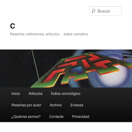
Ir
Ir
al
al
Busc
contenido
contenido
principal
secundario
C
Reseñas, reflexiones, artículos… sobre narrativa.
Menú
Inicio
Artículos
Índice cronológico
principal
Reseñas por autor
Archivo
Enlaces
¿Quiénes somos?
Contacto
Privacidad