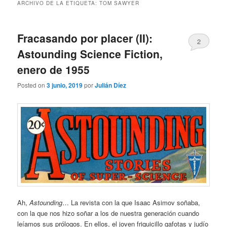
ARCHIVO DE LA ETIQUETA:
TOM SAWYER
Fracasando por placer (II):
2
Astounding Science Fiction,
enero de 1955
Posted on
3 junio, 2019
por
Julián Díez
Ah,
Astounding
… La revista con la que Isaac Asimov soñaba,
con la que nos hizo soñar a los de nuestra generación cuando
leíamos sus prólogos. En ellos, el joven friquicillo gafotas y judío