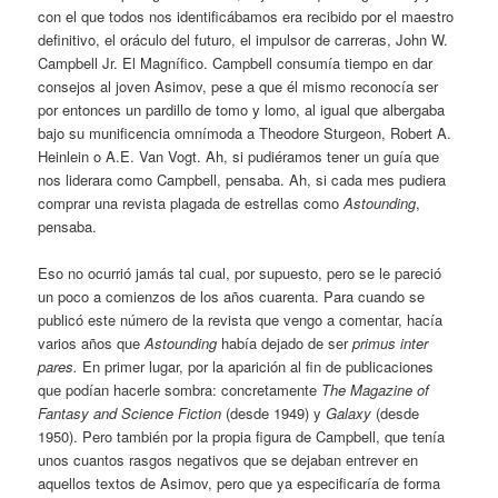
con el que todos nos identificábamos era recibido por el maestro
definitivo, el oráculo del futuro, el impulsor de carreras, John W.
Campbell Jr. El Magnífico. Campbell consumía tiempo en dar
consejos al joven Asimov, pese a que él mismo reconocía ser
por entonces un pardillo de tomo y lomo, al igual que albergaba
bajo su munificencia omnímoda a Theodore Sturgeon, Robert A.
Heinlein o A.E. Van Vogt. Ah, si pudiéramos tener un guía que
nos liderara como Campbell, pensaba. Ah, si cada mes pudiera
comprar una revista plagada de estrellas como
Astounding
,
pensaba.
Eso no ocurrió jamás tal cual, por supuesto, pero se le pareció
un poco a comienzos de los años cuarenta. Para cuando se
publicó este número de la revista que vengo a comentar, hacía
varios años que
Astounding
había dejado de ser
primus inter
pares.
En primer lugar, por la aparición al fin de publicaciones
que podían hacerle sombra: concretamente
The Magazine of
Fantasy and Science Fiction
(desde 1949) y
Galaxy
(desde
1950). Pero también por la propia figura de Campbell, que tenía
unos cuantos rasgos negativos que se dejaban entrever en
aquellos textos de Asimov, pero que ya especificaría de forma