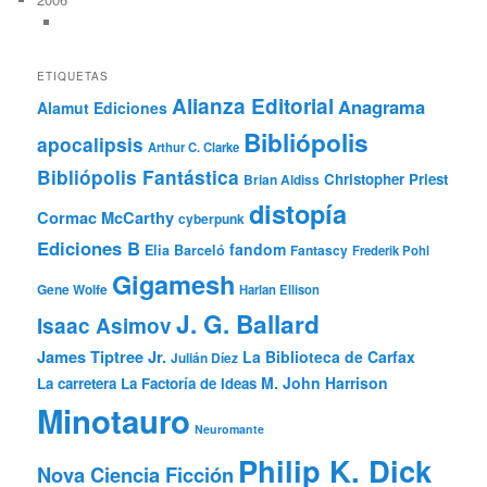
ETIQUETAS
Alianza Editorial
Anagrama
Alamut Ediciones
Bibliópolis
apocalipsis
Arthur C. Clarke
Bibliópolis Fantástica
Christopher Priest
Brian Aldiss
distopía
Cormac McCarthy
cyberpunk
Ediciones B
fandom
Elia Barceló
Fantascy
Frederik Pohl
Gigamesh
Gene Wolfe
Harlan Ellison
J. G. Ballard
Isaac Asimov
James Tiptree Jr.
La Biblioteca de Carfax
Julián Díez
M. John Harrison
La carretera
La Factoría de Ideas
Minotauro
Neuromante
Philip K. Dick
Nova Ciencia Ficción