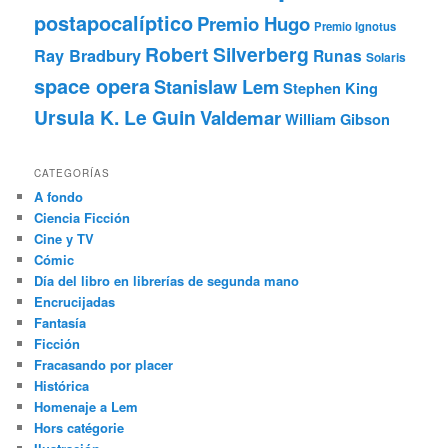
postapocalíptico
Premio Hugo
Premio Ignotus
Robert Silverberg
Ray Bradbury
Runas
Solaris
space opera
Stanislaw Lem
Stephen King
Ursula K. Le Guin
Valdemar
William Gibson
CATEGORÍAS
A fondo
Ciencia Ficción
Cine y TV
Cómic
Día del libro en librerías de segunda mano
Encrucijadas
Fantasía
Ficción
Fracasando por placer
Histórica
Homenaje a Lem
Hors catégorie