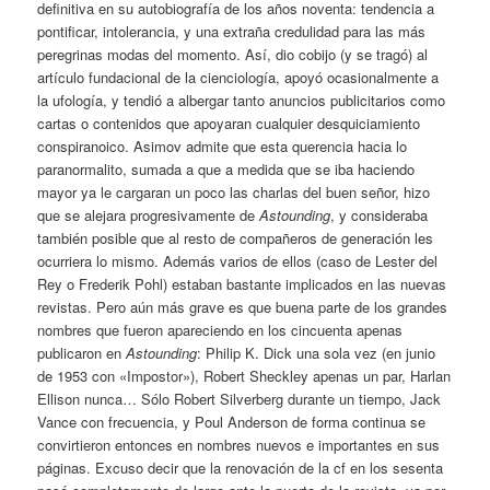
definitiva en su autobiografía de los años noventa: tendencia a
pontificar, intolerancia, y una extraña credulidad para las más
peregrinas modas del momento. Así, dio cobijo (y se tragó) al
artículo fundacional de la cienciología, apoyó ocasionalmente a
la ufología, y tendió a albergar tanto anuncios publicitarios como
cartas o contenidos que apoyaran cualquier desquiciamiento
conspiranoico. Asimov admite que esta querencia hacia lo
paranormalito, sumada a que a medida que se iba haciendo
mayor ya le cargaran un poco las charlas del buen señor, hizo
que se alejara progresivamente de
Astounding
, y consideraba
también posible que al resto de compañeros de generación les
ocurriera lo mismo. Además varios de ellos (caso de Lester del
Rey o Frederik Pohl) estaban bastante implicados en las nuevas
revistas. Pero aún más grave es que buena parte de los grandes
nombres que fueron apareciendo en los cincuenta apenas
publicaron en
Astounding
: Philip K. Dick una sola vez (en junio
de 1953 con «Impostor»), Robert Sheckley apenas un par, Harlan
Ellison nunca… Sólo Robert Silverberg durante un tiempo, Jack
Vance con frecuencia, y Poul Anderson de forma continua se
convirtieron entonces en nombres nuevos e importantes en sus
páginas. Excuso decir que la renovación de la cf en los sesenta