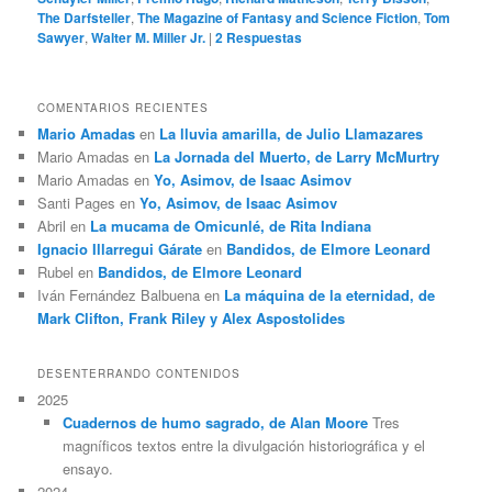
The Darfsteller
,
The Magazine of Fantasy and Science Fiction
,
Tom
Sawyer
,
Walter M. Miller Jr.
|
2
Respuestas
COMENTARIOS RECIENTES
Mario Amadas
en
La lluvia amarilla, de Julio Llamazares
Mario Amadas
en
La Jornada del Muerto, de Larry McMurtry
Mario Amadas
en
Yo, Asimov, de Isaac Asimov
Santi Pages
en
Yo, Asimov, de Isaac Asimov
Abril
en
La mucama de Omicunlé, de Rita Indiana
Ignacio Illarregui Gárate
en
Bandidos, de Elmore Leonard
Rubel
en
Bandidos, de Elmore Leonard
Iván Fernández Balbuena
en
La máquina de la eternidad, de
Mark Clifton, Frank Riley y Alex Aspostolides
DESENTERRANDO CONTENIDOS
2025
Cuadernos de humo sagrado, de Alan Moore
Tres
magníficos textos entre la divulgación historiográfica y el
ensayo.
2024