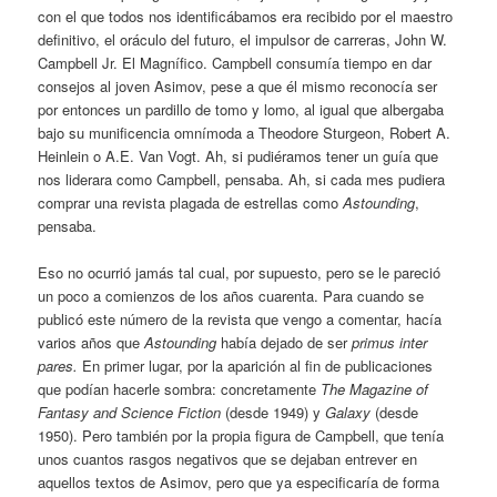
con el que todos nos identificábamos era recibido por el maestro
definitivo, el oráculo del futuro, el impulsor de carreras, John W.
Campbell Jr. El Magnífico. Campbell consumía tiempo en dar
consejos al joven Asimov, pese a que él mismo reconocía ser
por entonces un pardillo de tomo y lomo, al igual que albergaba
bajo su munificencia omnímoda a Theodore Sturgeon, Robert A.
Heinlein o A.E. Van Vogt. Ah, si pudiéramos tener un guía que
nos liderara como Campbell, pensaba. Ah, si cada mes pudiera
comprar una revista plagada de estrellas como
Astounding
,
pensaba.
Eso no ocurrió jamás tal cual, por supuesto, pero se le pareció
un poco a comienzos de los años cuarenta. Para cuando se
publicó este número de la revista que vengo a comentar, hacía
varios años que
Astounding
había dejado de ser
primus inter
pares.
En primer lugar, por la aparición al fin de publicaciones
que podían hacerle sombra: concretamente
The Magazine of
Fantasy and Science Fiction
(desde 1949) y
Galaxy
(desde
1950). Pero también por la propia figura de Campbell, que tenía
unos cuantos rasgos negativos que se dejaban entrever en
aquellos textos de Asimov, pero que ya especificaría de forma