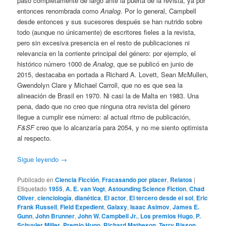
pasó completamente de largo ante la puerta de la revista, ya por
entonces renombrada como
Analog
. Por lo general, Campbell
desde entonces y sus sucesores después se han nutrido sobre
todo (aunque no únicamente) de escritores fieles a la revista,
pero sin excesiva presencia en el resto de publicaciones ni
relevancia en la corriente principal del género: por ejemplo, el
histórico número 1000 de
Analog
, que se publicó en junio de
2015, destacaba en portada a Richard A. Lovett, Sean McMullen,
Gwendolyn Clare y Michael Carroll, que no es que sea la
alineación de Brasil en 1970. Ni casi la de Malta en 1983. Una
pena, dado que no creo que ninguna otra revista del género
llegue a cumplir ese número: al actual ritmo de publicación,
F&SF
creo que lo alcanzaría para 2054, y no me siento optimista
al respecto.
Sigue leyendo
→
Publicado en
Ciencia Ficción
,
Fracasando por placer
,
Relatos
|
Etiquetado
1955
,
A. E. van Vogt
,
Astounding Science Fiction
,
Chad
Oliver
,
cienciología
,
dianética
,
El actor
,
El tercero desde el sol
,
Eric
Frank Russell
,
Field Expedient
,
Galaxy
,
Isaac Asimov
,
James E.
Gunn
,
John Brunner
,
John W. Campbell Jr.
,
Los premios Hugo
,
P.
Schuyler Miller
,
Premio Hugo
,
Richard Matheson
,
Terry Bisson
,