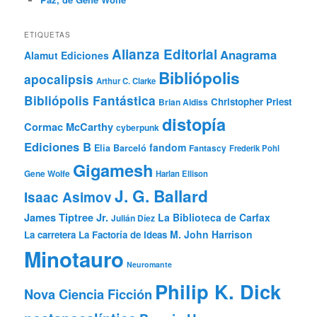
ETIQUETAS
Alianza Editorial
Anagrama
Alamut Ediciones
Bibliópolis
apocalipsis
Arthur C. Clarke
Bibliópolis Fantástica
Christopher Priest
Brian Aldiss
distopía
Cormac McCarthy
cyberpunk
Ediciones B
fandom
Elia Barceló
Fantascy
Frederik Pohl
Gigamesh
Gene Wolfe
Harlan Ellison
J. G. Ballard
Isaac Asimov
James Tiptree Jr.
La Biblioteca de Carfax
Julián Díez
M. John Harrison
La carretera
La Factoría de Ideas
Minotauro
Neuromante
Philip K. Dick
Nova Ciencia Ficción