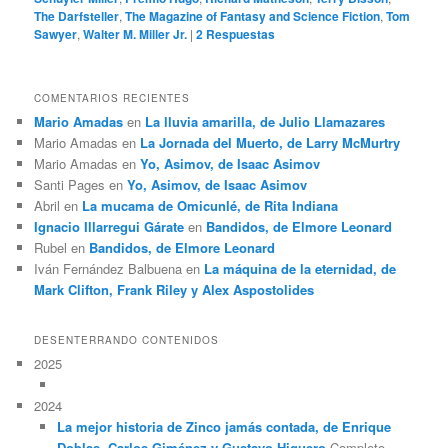
The Darfsteller
,
The Magazine of Fantasy and Science Fiction
,
Tom
Sawyer
,
Walter M. Miller Jr.
|
2
Respuestas
COMENTARIOS RECIENTES
Mario Amadas
en
La lluvia amarilla, de Julio Llamazares
Mario Amadas
en
La Jornada del Muerto, de Larry McMurtry
Mario Amadas
en
Yo, Asimov, de Isaac Asimov
Santi Pages
en
Yo, Asimov, de Isaac Asimov
Abril
en
La mucama de Omicunlé, de Rita Indiana
Ignacio Illarregui Gárate
en
Bandidos, de Elmore Leonard
Rubel
en
Bandidos, de Elmore Leonard
Iván Fernández Balbuena
en
La máquina de la eternidad, de
Mark Clifton, Frank Riley y Alex Aspostolides
DESENTERRANDO CONTENIDOS
2025
2024
La mejor historia de Zinco jamás contada, de Enrique
Doblas, Carlos Giménez y Gustavo Higuero
Completo