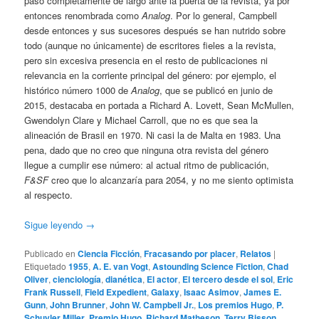
pasó completamente de largo ante la puerta de la revista, ya por
entonces renombrada como
Analog
. Por lo general, Campbell
desde entonces y sus sucesores después se han nutrido sobre
todo (aunque no únicamente) de escritores fieles a la revista,
pero sin excesiva presencia en el resto de publicaciones ni
relevancia en la corriente principal del género: por ejemplo, el
histórico número 1000 de
Analog
, que se publicó en junio de
2015, destacaba en portada a Richard A. Lovett, Sean McMullen,
Gwendolyn Clare y Michael Carroll, que no es que sea la
alineación de Brasil en 1970. Ni casi la de Malta en 1983. Una
pena, dado que no creo que ninguna otra revista del género
llegue a cumplir ese número: al actual ritmo de publicación,
F&SF
creo que lo alcanzaría para 2054, y no me siento optimista
al respecto.
Sigue leyendo
→
Publicado en
Ciencia Ficción
,
Fracasando por placer
,
Relatos
|
Etiquetado
1955
,
A. E. van Vogt
,
Astounding Science Fiction
,
Chad
Oliver
,
cienciología
,
dianética
,
El actor
,
El tercero desde el sol
,
Eric
Frank Russell
,
Field Expedient
,
Galaxy
,
Isaac Asimov
,
James E.
Gunn
,
John Brunner
,
John W. Campbell Jr.
,
Los premios Hugo
,
P.
Schuyler Miller
,
Premio Hugo
,
Richard Matheson
,
Terry Bisson
,