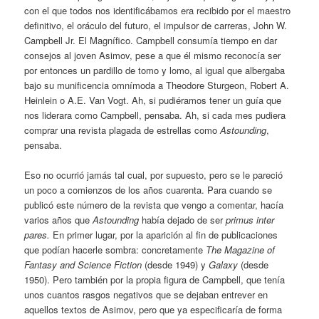
con el que todos nos identificábamos era recibido por el maestro
definitivo, el oráculo del futuro, el impulsor de carreras, John W.
Campbell Jr. El Magnífico. Campbell consumía tiempo en dar
consejos al joven Asimov, pese a que él mismo reconocía ser
por entonces un pardillo de tomo y lomo, al igual que albergaba
bajo su munificencia omnímoda a Theodore Sturgeon, Robert A.
Heinlein o A.E. Van Vogt. Ah, si pudiéramos tener un guía que
nos liderara como Campbell, pensaba. Ah, si cada mes pudiera
comprar una revista plagada de estrellas como
Astounding
,
pensaba.
Eso no ocurrió jamás tal cual, por supuesto, pero se le pareció
un poco a comienzos de los años cuarenta. Para cuando se
publicó este número de la revista que vengo a comentar, hacía
varios años que
Astounding
había dejado de ser
primus inter
pares.
En primer lugar, por la aparición al fin de publicaciones
que podían hacerle sombra: concretamente
The Magazine of
Fantasy and Science Fiction
(desde 1949) y
Galaxy
(desde
1950). Pero también por la propia figura de Campbell, que tenía
unos cuantos rasgos negativos que se dejaban entrever en
aquellos textos de Asimov, pero que ya especificaría de forma