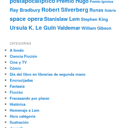
postapocalíptico
Premio Hugo
Premio Ignotus
Robert Silverberg
Ray Bradbury
Runas
Solaris
space opera
Stanislaw Lem
Stephen King
Ursula K. Le Guin
Valdemar
William Gibson
CATEGORÍAS
A fondo
Ciencia Ficción
Cine y TV
Cómic
Día del libro en librerías de segunda mano
Encrucijadas
Fantasía
Ficción
Fracasando por placer
Histórica
Homenaje a Lem
Hors catégorie
Ilustración