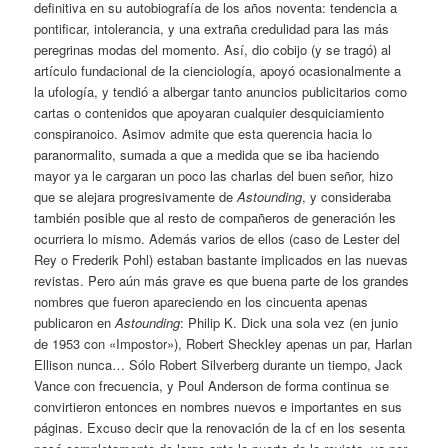
definitiva en su autobiografía de los años noventa: tendencia a
pontificar, intolerancia, y una extraña credulidad para las más
peregrinas modas del momento. Así, dio cobijo (y se tragó) al
artículo fundacional de la cienciología, apoyó ocasionalmente a
la ufología, y tendió a albergar tanto anuncios publicitarios como
cartas o contenidos que apoyaran cualquier desquiciamiento
conspiranoico. Asimov admite que esta querencia hacia lo
paranormalito, sumada a que a medida que se iba haciendo
mayor ya le cargaran un poco las charlas del buen señor, hizo
que se alejara progresivamente de
Astounding
, y consideraba
también posible que al resto de compañeros de generación les
ocurriera lo mismo. Además varios de ellos (caso de Lester del
Rey o Frederik Pohl) estaban bastante implicados en las nuevas
revistas. Pero aún más grave es que buena parte de los grandes
nombres que fueron apareciendo en los cincuenta apenas
publicaron en
Astounding
: Philip K. Dick una sola vez (en junio
de 1953 con «Impostor»), Robert Sheckley apenas un par, Harlan
Ellison nunca… Sólo Robert Silverberg durante un tiempo, Jack
Vance con frecuencia, y Poul Anderson de forma continua se
convirtieron entonces en nombres nuevos e importantes en sus
páginas. Excuso decir que la renovación de la cf en los sesenta