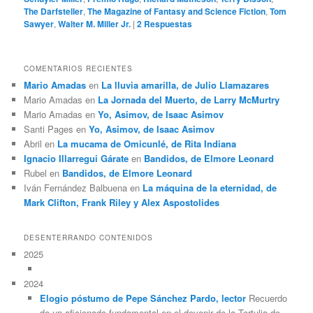
The Darfsteller
,
The Magazine of Fantasy and Science Fiction
,
Tom
Sawyer
,
Walter M. Miller Jr.
|
2
Respuestas
COMENTARIOS RECIENTES
Mario Amadas
en
La lluvia amarilla, de Julio Llamazares
Mario Amadas
en
La Jornada del Muerto, de Larry McMurtry
Mario Amadas
en
Yo, Asimov, de Isaac Asimov
Santi Pages
en
Yo, Asimov, de Isaac Asimov
Abril
en
La mucama de Omicunlé, de Rita Indiana
Ignacio Illarregui Gárate
en
Bandidos, de Elmore Leonard
Rubel
en
Bandidos, de Elmore Leonard
Iván Fernández Balbuena
en
La máquina de la eternidad, de
Mark Clifton, Frank Riley y Alex Aspostolides
DESENTERRANDO CONTENIDOS
2025
2024
Elogio póstumo de Pepe Sánchez Pardo, lector
Recuerdo
de un aficionado fundamental en el devenir de la Tertulia de