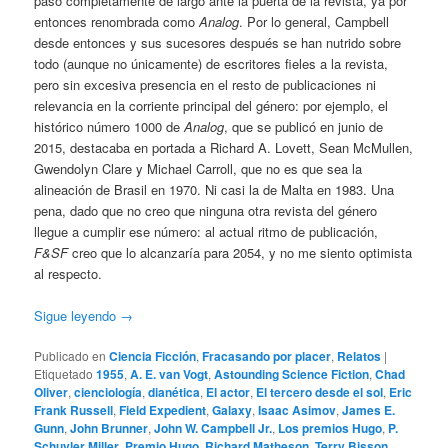
pasó completamente de largo ante la puerta de la revista, ya por
entonces renombrada como
Analog
. Por lo general, Campbell
desde entonces y sus sucesores después se han nutrido sobre
todo (aunque no únicamente) de escritores fieles a la revista,
pero sin excesiva presencia en el resto de publicaciones ni
relevancia en la corriente principal del género: por ejemplo, el
histórico número 1000 de
Analog
, que se publicó en junio de
2015, destacaba en portada a Richard A. Lovett, Sean McMullen,
Gwendolyn Clare y Michael Carroll, que no es que sea la
alineación de Brasil en 1970. Ni casi la de Malta en 1983. Una
pena, dado que no creo que ninguna otra revista del género
llegue a cumplir ese número: al actual ritmo de publicación,
F&SF
creo que lo alcanzaría para 2054, y no me siento optimista
al respecto.
Sigue leyendo
→
Publicado en
Ciencia Ficción
,
Fracasando por placer
,
Relatos
|
Etiquetado
1955
,
A. E. van Vogt
,
Astounding Science Fiction
,
Chad
Oliver
,
cienciología
,
dianética
,
El actor
,
El tercero desde el sol
,
Eric
Frank Russell
,
Field Expedient
,
Galaxy
,
Isaac Asimov
,
James E.
Gunn
,
John Brunner
,
John W. Campbell Jr.
,
Los premios Hugo
,
P.
Schuyler Miller
,
Premio Hugo
,
Richard Matheson
,
Terry Bisson
,