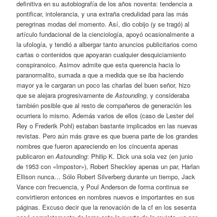
definitiva en su autobiografía de los años noventa: tendencia a
pontificar, intolerancia, y una extraña credulidad para las más
peregrinas modas del momento. Así, dio cobijo (y se tragó) al
artículo fundacional de la cienciología, apoyó ocasionalmente a
la ufología, y tendió a albergar tanto anuncios publicitarios como
cartas o contenidos que apoyaran cualquier desquiciamiento
conspiranoico. Asimov admite que esta querencia hacia lo
paranormalito, sumada a que a medida que se iba haciendo
mayor ya le cargaran un poco las charlas del buen señor, hizo
que se alejara progresivamente de
Astounding
, y consideraba
también posible que al resto de compañeros de generación les
ocurriera lo mismo. Además varios de ellos (caso de Lester del
Rey o Frederik Pohl) estaban bastante implicados en las nuevas
revistas. Pero aún más grave es que buena parte de los grandes
nombres que fueron apareciendo en los cincuenta apenas
publicaron en
Astounding
: Philip K. Dick una sola vez (en junio
de 1953 con «Impostor»), Robert Sheckley apenas un par, Harlan
Ellison nunca… Sólo Robert Silverberg durante un tiempo, Jack
Vance con frecuencia, y Poul Anderson de forma continua se
convirtieron entonces en nombres nuevos e importantes en sus
páginas. Excuso decir que la renovación de la cf en los sesenta