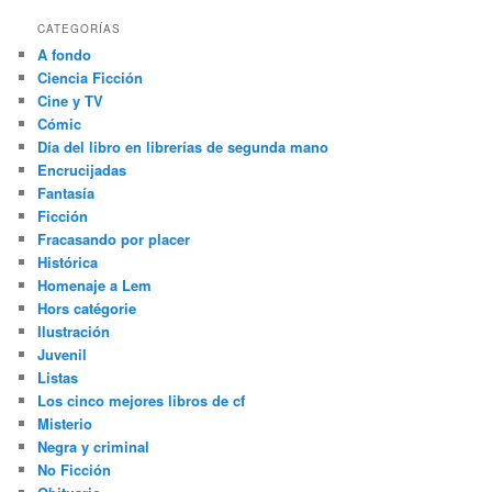
CATEGORÍAS
A fondo
Ciencia Ficción
Cine y TV
Cómic
Día del libro en librerías de segunda mano
Encrucijadas
Fantasía
Ficción
Fracasando por placer
Histórica
Homenaje a Lem
Hors catégorie
Ilustración
Juvenil
Listas
Los cinco mejores libros de cf
Misterio
Negra y criminal
No Ficción