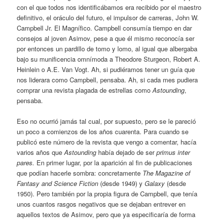
con el que todos nos identificábamos era recibido por el maestro
definitivo, el oráculo del futuro, el impulsor de carreras, John W.
Campbell Jr. El Magnífico. Campbell consumía tiempo en dar
consejos al joven Asimov, pese a que él mismo reconocía ser
por entonces un pardillo de tomo y lomo, al igual que albergaba
bajo su munificencia omnímoda a Theodore Sturgeon, Robert A.
Heinlein o A.E. Van Vogt. Ah, si pudiéramos tener un guía que
nos liderara como Campbell, pensaba. Ah, si cada mes pudiera
comprar una revista plagada de estrellas como
Astounding
,
pensaba.
Eso no ocurrió jamás tal cual, por supuesto, pero se le pareció
un poco a comienzos de los años cuarenta. Para cuando se
publicó este número de la revista que vengo a comentar, hacía
varios años que
Astounding
había dejado de ser
primus inter
pares.
En primer lugar, por la aparición al fin de publicaciones
que podían hacerle sombra: concretamente
The Magazine of
Fantasy and Science Fiction
(desde 1949) y
Galaxy
(desde
1950). Pero también por la propia figura de Campbell, que tenía
unos cuantos rasgos negativos que se dejaban entrever en
aquellos textos de Asimov, pero que ya especificaría de forma