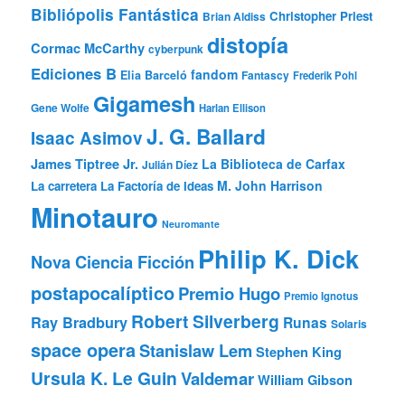
Bibliópolis Fantástica
Christopher Priest
Brian Aldiss
distopía
Cormac McCarthy
cyberpunk
Ediciones B
fandom
Elia Barceló
Fantascy
Frederik Pohl
Gigamesh
Gene Wolfe
Harlan Ellison
J. G. Ballard
Isaac Asimov
James Tiptree Jr.
La Biblioteca de Carfax
Julián Díez
M. John Harrison
La carretera
La Factoría de Ideas
Minotauro
Neuromante
Philip K. Dick
Nova Ciencia Ficción
postapocalíptico
Premio Hugo
Premio Ignotus
Robert Silverberg
Ray Bradbury
Runas
Solaris
space opera
Stanislaw Lem
Stephen King
Ursula K. Le Guin
Valdemar
William Gibson