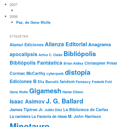
2007
2006
Paz, de Gene Wolfe
ETIQUETAS
Alianza Editorial
Anagrama
Alamut Ediciones
Bibliópolis
apocalipsis
Arthur C. Clarke
Bibliópolis Fantástica
Christopher Priest
Brian Aldiss
distopía
Cormac McCarthy
cyberpunk
Ediciones B
fandom
Elia Barceló
Fantascy
Frederik Pohl
Gigamesh
Gene Wolfe
Harlan Ellison
J. G. Ballard
Isaac Asimov
James Tiptree Jr.
La Biblioteca de Carfax
Julián Díez
M. John Harrison
La carretera
La Factoría de Ideas
Minotauro