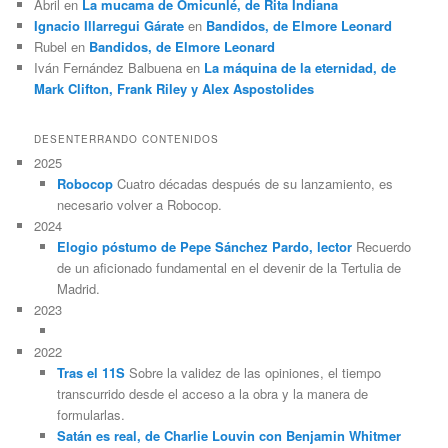
Abril
en
La mucama de Omicunlé, de Rita Indiana
Ignacio Illarregui Gárate
en
Bandidos, de Elmore Leonard
Rubel
en
Bandidos, de Elmore Leonard
Iván Fernández Balbuena
en
La máquina de la eternidad, de
Mark Clifton, Frank Riley y Alex Aspostolides
DESENTERRANDO CONTENIDOS
2025
Robocop
Cuatro décadas después de su lanzamiento, es
necesario volver a Robocop.
2024
Elogio póstumo de Pepe Sánchez Pardo, lector
Recuerdo
de un aficionado fundamental en el devenir de la Tertulia de
Madrid.
2023
2022
Tras el 11S
Sobre la validez de las opiniones, el tiempo
transcurrido desde el acceso a la obra y la manera de
formularlas.
Satán es real, de Charlie Louvin con Benjamin Whitmer