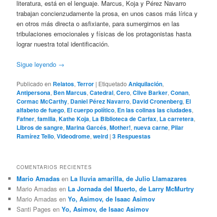
literatura, está en el lenguaje. Marcus, Koja y Pérez Navarro
trabajan concienzudamente la prosa, en unos casos más lírica y
en otros más directa o asfixiante, para sumergirnos en las
tribulaciones emocionales y físicas de los protagonistas hasta
lograr nuestra total identificación.
Sigue leyendo
→
Publicado en
Relatos
,
Terror
|
Etiquetado
Aniquilación
,
Antipersona
,
Ben Marcus
,
Catedral
,
Cero
,
Clive Barker
,
Conan
,
Cormac McCarthy
,
Daniel Pérez Navarro
,
David Cronenberg
,
El
alfabeto de fuego
,
El cuerpo político
,
En las colinas las ciudades
,
Fafner
,
familia
,
Kathe Koja
,
La Biblioteca de Carfax
,
La carretera
,
Libros de sangre
,
Marina Garcés
,
Mother!
,
nueva carne
,
Pilar
Ramírez Tello
,
Videodrome
,
weird
|
3
Respuestas
COMENTARIOS RECIENTES
Mario Amadas
en
La lluvia amarilla, de Julio Llamazares
Mario Amadas
en
La Jornada del Muerto, de Larry McMurtry
Mario Amadas
en
Yo, Asimov, de Isaac Asimov
Santi Pages
en
Yo, Asimov, de Isaac Asimov