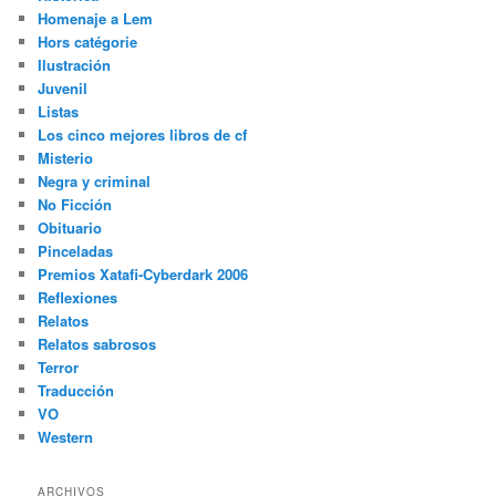
Homenaje a Lem
Hors catégorie
Ilustración
Juvenil
Listas
Los cinco mejores libros de cf
Misterio
Negra y criminal
No Ficción
Obituario
Pinceladas
Premios Xatafi-Cyberdark 2006
Reflexiones
Relatos
Relatos sabrosos
Terror
Traducción
VO
Western
ARCHIVOS