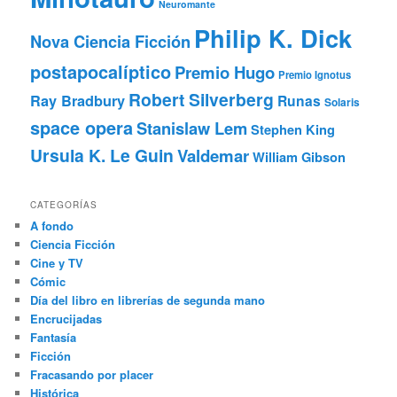
Neuromante
Philip K. Dick
Nova Ciencia Ficción
postapocalíptico
Premio Hugo
Premio Ignotus
Robert Silverberg
Ray Bradbury
Runas
Solaris
space opera
Stanislaw Lem
Stephen King
Ursula K. Le Guin
Valdemar
William Gibson
CATEGORÍAS
A fondo
Ciencia Ficción
Cine y TV
Cómic
Día del libro en librerías de segunda mano
Encrucijadas
Fantasía
Ficción
Fracasando por placer
Histórica