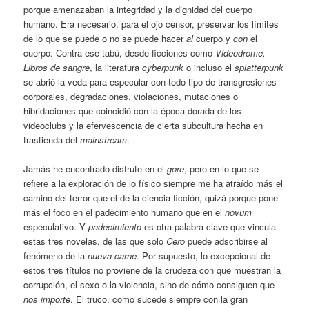
porque amenazaban la integridad y la dignidad del cuerpo
humano. Era necesario, para el ojo censor, preservar los límites
de lo que se puede o no se puede hacer
al
cuerpo y
con
el
cuerpo. Contra ese tabú, desde ficciones como
Videodrome,
Libros de sangre
, la literatura
cyberpunk
o incluso el
splatterpunk
se abrió la veda para especular con todo tipo de transgresiones
corporales, degradaciones, violaciones, mutaciones o
hibridaciones que coincidió con la época dorada de los
videoclubs y la efervescencia de cierta subcultura hecha en
trastienda del
mainstream
.
Jamás he encontrado disfrute en el
gore
, pero en lo que se
refiere a la exploración de lo físico siempre me ha atraído más el
camino del terror que el de la ciencia ficción, quizá porque pone
más el foco en el padecimiento humano que en el
novum
especulativo. Y
padecimiento
es otra palabra clave que vincula
estas tres novelas, de las que solo
Cero
puede adscribirse al
fenómeno de la
nueva carne
. Por supuesto, lo excepcional de
estos tres títulos no proviene de la crudeza con que muestran la
corrupción, el sexo o la violencia, sino de cómo consiguen que
nos importe
. El truco, como sucede siempre con la gran