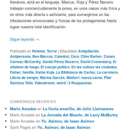
literatura, está en el lenguaje. Marcus, Koja y Pérez Navarro
trabajan concienzudamente la prosa, en unos casos más lírica y
en otros más directa o asfixiante, para sumergirnos en las
tribulaciones emocionales y físicas de los protagonistas hasta
lograr nuestra total identificación.
Sigue leyendo
→
Publicado en
Relatos
,
Terror
|
Etiquetado
Aniquilación
,
Antipersona
,
Ben Marcus
,
Catedral
,
Cero
,
Clive Barker
,
Conan
,
Cormac McCarthy
,
Daniel Pérez Navarro
,
David Cronenberg
,
El
alfabeto de fuego
,
El cuerpo político
,
En las colinas las ciudades
,
Fafner
,
familia
,
Kathe Koja
,
La Biblioteca de Carfax
,
La carretera
,
Libros de sangre
,
Marina Garcés
,
Mother!
,
nueva carne
,
Pilar
Ramírez Tello
,
Videodrome
,
weird
|
3
Respuestas
COMENTARIOS RECIENTES
Mario Amadas
en
La lluvia amarilla, de Julio Llamazares
Mario Amadas
en
La Jornada del Muerto, de Larry McMurtry
Mario Amadas
en
Yo, Asimov, de Isaac Asimov
Santi Pages
en
Yo, Asimov, de Isaac Asimov