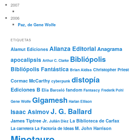
2007
2006
Paz, de Gene Wolfe
ETIQUETAS
Alianza Editorial
Anagrama
Alamut Ediciones
Bibliópolis
apocalipsis
Arthur C. Clarke
Bibliópolis Fantástica
Christopher Priest
Brian Aldiss
distopía
Cormac McCarthy
cyberpunk
Ediciones B
fandom
Elia Barceló
Fantascy
Frederik Pohl
Gigamesh
Gene Wolfe
Harlan Ellison
J. G. Ballard
Isaac Asimov
James Tiptree Jr.
La Biblioteca de Carfax
Julián Díez
M. John Harrison
La carretera
La Factoría de Ideas
Minotauro