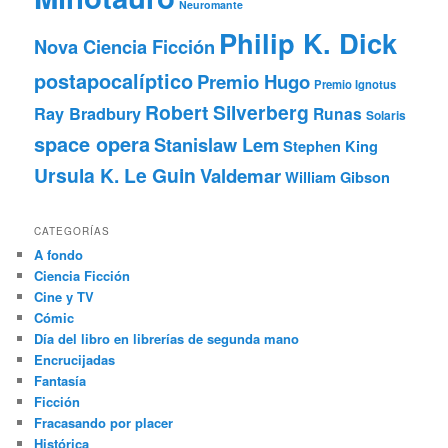
Neuromante
Philip K. Dick
Nova Ciencia Ficción
postapocalíptico
Premio Hugo
Premio Ignotus
Robert Silverberg
Ray Bradbury
Runas
Solaris
space opera
Stanislaw Lem
Stephen King
Ursula K. Le Guin
Valdemar
William Gibson
CATEGORÍAS
A fondo
Ciencia Ficción
Cine y TV
Cómic
Día del libro en librerías de segunda mano
Encrucijadas
Fantasía
Ficción
Fracasando por placer
Histórica