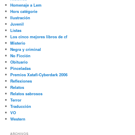
Homenaje a Lem
Hors catégorie
Ilustración
Juvenil
Listas
Los cinco mejores libros de cf
Misterio
Negra y criminal
No Ficción
Obituario
Pinceladas
Premios Xatafi-Cyberdark 2006
Reflexiones
Relatos
Relatos sabrosos
Terror
Traducción
VO
Western
ARCHIVOS