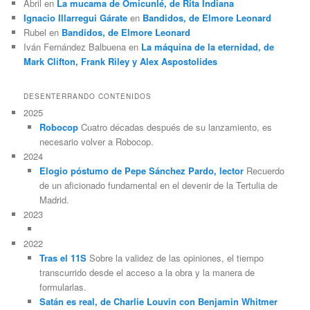
Abril
en
La mucama de Omicunlé, de Rita Indiana
Ignacio Illarregui Gárate
en
Bandidos, de Elmore Leonard
Rubel
en
Bandidos, de Elmore Leonard
Iván Fernández Balbuena
en
La máquina de la eternidad, de
Mark Clifton, Frank Riley y Alex Aspostolides
DESENTERRANDO CONTENIDOS
2025
Robocop
Cuatro décadas después de su lanzamiento, es
necesario volver a Robocop.
2024
Elogio póstumo de Pepe Sánchez Pardo, lector
Recuerdo
de un aficionado fundamental en el devenir de la Tertulia de
Madrid.
2023
2022
Tras el 11S
Sobre la validez de las opiniones, el tiempo
transcurrido desde el acceso a la obra y la manera de
formularlas.
Satán es real, de Charlie Louvin con Benjamin Whitmer