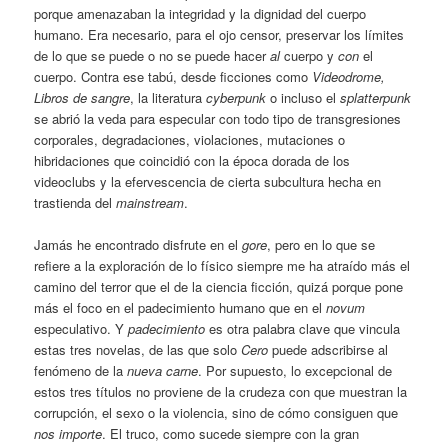
porque amenazaban la integridad y la dignidad del cuerpo
humano. Era necesario, para el ojo censor, preservar los límites
de lo que se puede o no se puede hacer
al
cuerpo y
con
el
cuerpo. Contra ese tabú, desde ficciones como
Videodrome,
Libros de sangre
, la literatura
cyberpunk
o incluso el
splatterpunk
se abrió la veda para especular con todo tipo de transgresiones
corporales, degradaciones, violaciones, mutaciones o
hibridaciones que coincidió con la época dorada de los
videoclubs y la efervescencia de cierta subcultura hecha en
trastienda del
mainstream
.
Jamás he encontrado disfrute en el
gore
, pero en lo que se
refiere a la exploración de lo físico siempre me ha atraído más el
camino del terror que el de la ciencia ficción, quizá porque pone
más el foco en el padecimiento humano que en el
novum
especulativo. Y
padecimiento
es otra palabra clave que vincula
estas tres novelas, de las que solo
Cero
puede adscribirse al
fenómeno de la
nueva carne
. Por supuesto, lo excepcional de
estos tres títulos no proviene de la crudeza con que muestran la
corrupción, el sexo o la violencia, sino de cómo consiguen que
nos importe
. El truco, como sucede siempre con la gran