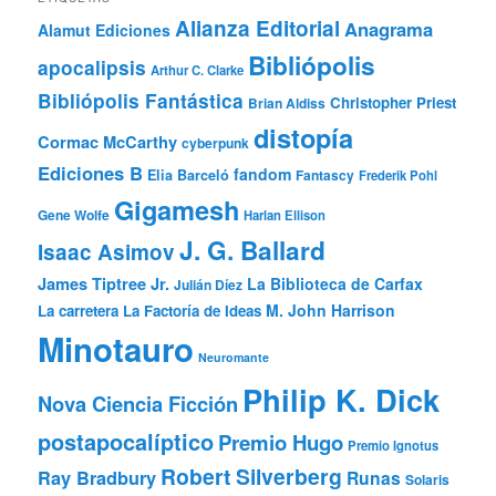
Alianza Editorial
Anagrama
Alamut Ediciones
Bibliópolis
apocalipsis
Arthur C. Clarke
Bibliópolis Fantástica
Christopher Priest
Brian Aldiss
distopía
Cormac McCarthy
cyberpunk
Ediciones B
fandom
Elia Barceló
Fantascy
Frederik Pohl
Gigamesh
Gene Wolfe
Harlan Ellison
J. G. Ballard
Isaac Asimov
James Tiptree Jr.
La Biblioteca de Carfax
Julián Díez
M. John Harrison
La carretera
La Factoría de Ideas
Minotauro
Neuromante
Philip K. Dick
Nova Ciencia Ficción
postapocalíptico
Premio Hugo
Premio Ignotus
Robert Silverberg
Ray Bradbury
Runas
Solaris