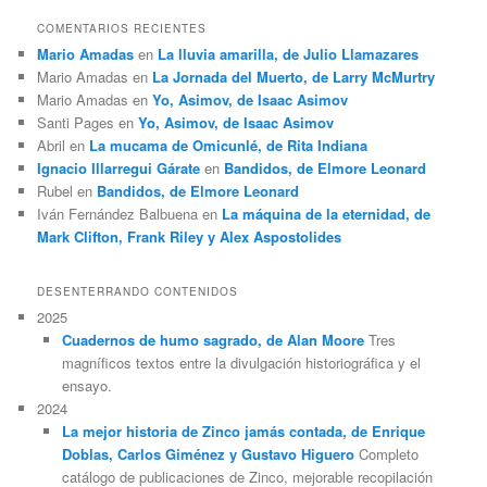
COMENTARIOS RECIENTES
Mario Amadas
en
La lluvia amarilla, de Julio Llamazares
Mario Amadas
en
La Jornada del Muerto, de Larry McMurtry
Mario Amadas
en
Yo, Asimov, de Isaac Asimov
Santi Pages
en
Yo, Asimov, de Isaac Asimov
Abril
en
La mucama de Omicunlé, de Rita Indiana
Ignacio Illarregui Gárate
en
Bandidos, de Elmore Leonard
Rubel
en
Bandidos, de Elmore Leonard
Iván Fernández Balbuena
en
La máquina de la eternidad, de
Mark Clifton, Frank Riley y Alex Aspostolides
DESENTERRANDO CONTENIDOS
2025
Cuadernos de humo sagrado, de Alan Moore
Tres
magníficos textos entre la divulgación historiográfica y el
ensayo.
2024
La mejor historia de Zinco jamás contada, de Enrique
Doblas, Carlos Giménez y Gustavo Higuero
Completo
catálogo de publicaciones de Zinco, mejorable recopilación