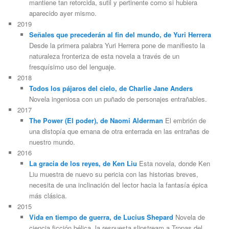
mantiene tan retorcida, sutil y pertinente como si hubiera
aparecido ayer mismo.
2019
Señales que precederán al fin del mundo, de Yuri Herrera
Desde la primera palabra Yuri Herrera pone de manifiesto la
naturaleza fronteriza de esta novela a través de un
fresquísimo uso del lenguaje.
2018
Todos los pájaros del cielo, de Charlie Jane Anders
Novela ingeniosa con un puñado de personajes entrañables.
2017
The Power (El poder), de Naomi Alderman
El embrión de
una distopía que emana de otra enterrada en las entrañas de
nuestro mundo.
2016
La gracia de los reyes, de Ken Liu
Esta novela, donde Ken
Liu muestra de nuevo su pericia con las historias breves,
necesita de una inclinación del lector hacia la fantasía épica
más clásica.
2015
Vida en tiempo de guerra, de Lucius Shepard
Novela de
ciencia ficción bélica, la respuesta slipstream a Tropas del