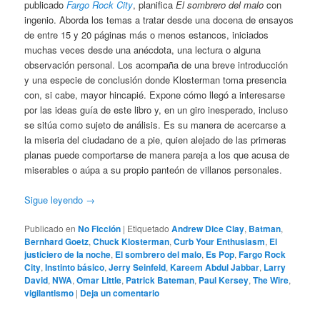
publicado
Fargo Rock City
, planifica
El sombrero del malo
con
ingenio. Aborda los temas a tratar desde una docena de ensayos
de entre 15 y 20 páginas más o menos estancos, iniciados
muchas veces desde una anécdota, una lectura o alguna
observación personal. Los acompaña de una breve introducción
y una especie de conclusión donde Klosterman toma presencia
con, si cabe, mayor hincapié. Expone cómo llegó a interesarse
por las ideas guía de este libro y, en un giro inesperado, incluso
se sitúa como sujeto de análisis. Es su manera de acercarse a
la miseria del ciudadano de a pie, quien alejado de las primeras
planas puede comportarse de manera pareja a los que acusa de
miserables o aúpa a su propio panteón de villanos personales.
Sigue leyendo
→
Publicado en
No Ficción
|
Etiquetado
Andrew Dice Clay
,
Batman
,
Bernhard Goetz
,
Chuck Klosterman
,
Curb Your Enthusiasm
,
El
justiciero de la noche
,
El sombrero del malo
,
Es Pop
,
Fargo Rock
City
,
Instinto básico
,
Jerry Seinfeld
,
Kareem Abdul Jabbar
,
Larry
David
,
NWA
,
Omar Little
,
Patrick Bateman
,
Paul Kersey
,
The Wire
,
vigilantismo
|
Deja un comentario