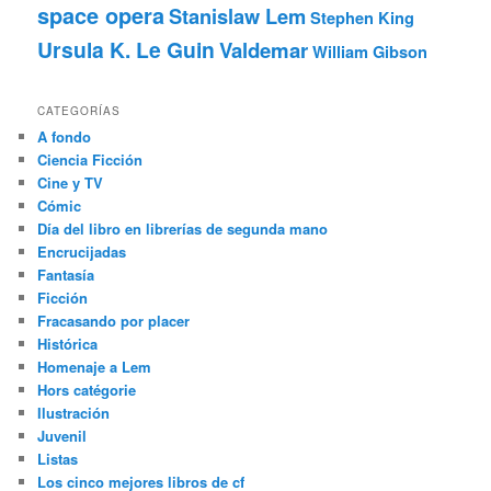
space opera
Stanislaw Lem
Stephen King
Ursula K. Le Guin
Valdemar
William Gibson
CATEGORÍAS
A fondo
Ciencia Ficción
Cine y TV
Cómic
Día del libro en librerías de segunda mano
Encrucijadas
Fantasía
Ficción
Fracasando por placer
Histórica
Homenaje a Lem
Hors catégorie
Ilustración
Juvenil
Listas
Los cinco mejores libros de cf