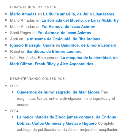
COMENTARIOS RECIENTES
Mario Amadas
en
La lluvia amarilla, de Julio Llamazares
Mario Amadas
en
La Jornada del Muerto, de Larry McMurtry
Mario Amadas
en
Yo, Asimov, de Isaac Asimov
Santi Pages
en
Yo, Asimov, de Isaac Asimov
Abril
en
La mucama de Omicunlé, de Rita Indiana
Ignacio Illarregui Gárate
en
Bandidos, de Elmore Leonard
Rubel
en
Bandidos, de Elmore Leonard
Iván Fernández Balbuena
en
La máquina de la eternidad, de
Mark Clifton, Frank Riley y Alex Aspostolides
DESENTERRANDO CONTENIDOS
2025
Cuadernos de humo sagrado, de Alan Moore
Tres
magníficos textos entre la divulgación historiográfica y el
ensayo.
2024
La mejor historia de Zinco jamás contada, de Enrique
Doblas, Carlos Giménez y Gustavo Higuero
Completo
catálogo de publicaciones de Zinco, mejorable recopilación