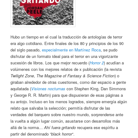
Hubo un tiempo en el cual la traducción de antologías de terror
era algo cotidiano. Entre finales de los 80 y principios de los 90
del siglo pasado,
especialmente en Martínez Roca
, se pudo
disfrutar de un formato ideal para el terror en una vigorizante
sucesión de libros. Los que mejor recuerdo (
Horror 2
) acudían a
volúmenes con los mejores relatos de x publicación (la revista
Twilight Zone
,
The Magazine of Fantasy & Science Fiction
) o
giraban alrededor de otras cuestiones, como dar espacio a gente
aquilatada (
Visiones nocturnas
con Stephen King, Dan Simmons
y George R. R. Martin) para que dispusieran de esas páginas a
su antojo. Incluso en los menos logrados, siempre emergía algún
relato que salvaba la selección; permitía disfrutar de las
verdades del barquero sobre nuestro mundo, sorprenderse ante
la vuelta a algún lugar común, asustarse con desarrollos más
allá de la norma…
Ahí fuera gritando
recupera ese espíritu a
partir del denominado “
black horror
“.