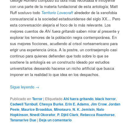
George Romero compuso su obra más recordada e influyente
con una parte de la materia fundacional de esta antología; Matt
Ruff sostuvo todo
Territorio Lovecraft
alrededor de la xenofobia
consustancial a la sociedad estadounidense del siglo XX… Pero
esta conversación alejaría el foco de lo más relevante. Los
mejores cuentos de
Ahí fuera gritando
saben mirar al presente y
explorar los temores de la población negra contemporánea. En
sus mejores ficciones, acudiendo al crisol norteamericano para
erigir una experiencia única. A la postre, un contraejemplo casi
continuo para quienes defienden que todo sobre lo que se
sostiene la antología es un constructo ideado por estudios
universitarios deseando hacerse un nicho artificial que busca
imponer en la realidad lo que idea en los despachos.
Sigue leyendo
→
Publicado en
Terror
|
Etiquetado
Ahí fuera gritando
,
black horror
,
Cadwell Turnbull
,
Chesya Burke
,
Erin E. Adams
,
Jim Crow
,
Jordan
Peele
,
Maurice Broaddus
,
Minotauro
,
N. K. Jemisin
,
Nalo
Hopkinson
,
Nnedi Okorafor
,
P. Djèlí Clark
,
Rebecca Roanhorse
,
Tananarive Due
|
Deja un comentario