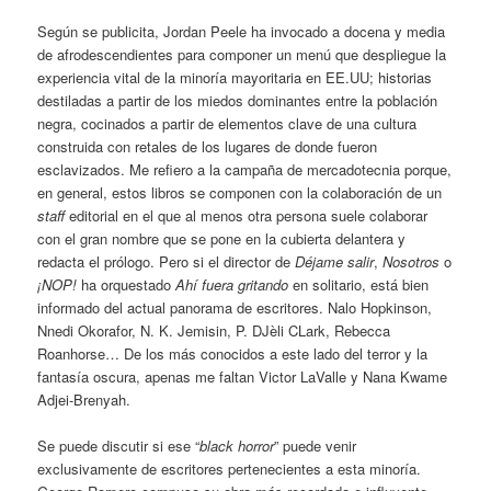
Según se publicita, Jordan Peele ha invocado a docena y media
de afrodescendientes para componer un menú que despliegue la
experiencia vital de la minoría mayoritaria en EE.UU; historias
destiladas a partir de los miedos dominantes entre la población
negra, cocinados a partir de elementos clave de una cultura
construida con retales de los lugares de donde fueron
esclavizados. Me refiero a la campaña de mercadotecnia porque,
en general, estos libros se componen con la colaboración de un
staff
editorial en el que al menos otra persona suele colaborar
con el gran nombre que se pone en la cubierta delantera y
redacta el prólogo. Pero si el director de
Déjame salir
,
Nosotros
o
¡NOP!
ha orquestado
Ahí fuera gritando
en solitario, está bien
informado del actual panorama de escritores. Nalo Hopkinson,
Nnedi Okorafor, N. K. Jemisin, P. DJèli CLark, Rebecca
Roanhorse… De los más conocidos a este lado del terror y la
fantasía oscura, apenas me faltan Victor LaValle y Nana Kwame
Adjei-Brenyah.
Se puede discutir si ese “
black horror
” puede venir
exclusivamente de escritores pertenecientes a esta minoría.