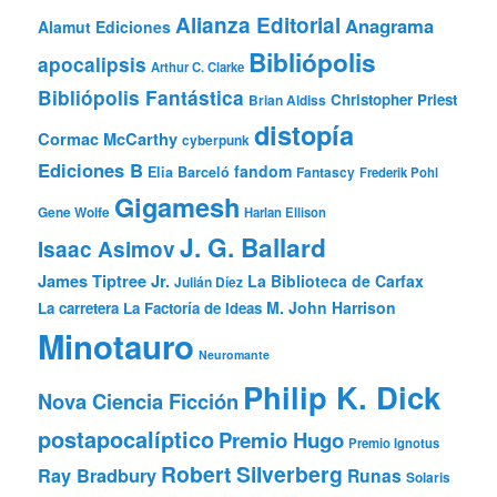
Alianza Editorial
Anagrama
Alamut Ediciones
Bibliópolis
apocalipsis
Arthur C. Clarke
Bibliópolis Fantástica
Christopher Priest
Brian Aldiss
distopía
Cormac McCarthy
cyberpunk
Ediciones B
fandom
Elia Barceló
Fantascy
Frederik Pohl
Gigamesh
Gene Wolfe
Harlan Ellison
J. G. Ballard
Isaac Asimov
James Tiptree Jr.
La Biblioteca de Carfax
Julián Díez
M. John Harrison
La carretera
La Factoría de Ideas
Minotauro
Neuromante
Philip K. Dick
Nova Ciencia Ficción
postapocalíptico
Premio Hugo
Premio Ignotus
Robert Silverberg
Ray Bradbury
Runas
Solaris