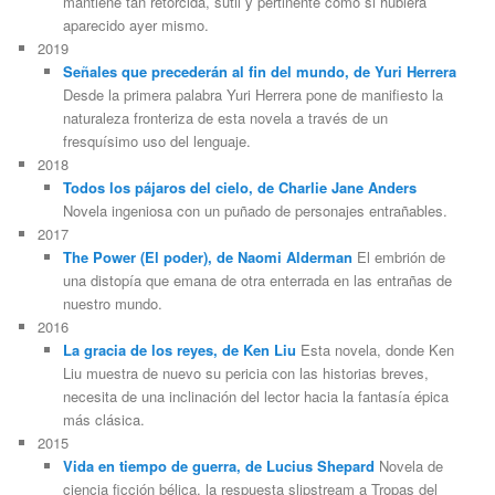
mantiene tan retorcida, sutil y pertinente como si hubiera
aparecido ayer mismo.
2019
Señales que precederán al fin del mundo, de Yuri Herrera
Desde la primera palabra Yuri Herrera pone de manifiesto la
naturaleza fronteriza de esta novela a través de un
fresquísimo uso del lenguaje.
2018
Todos los pájaros del cielo, de Charlie Jane Anders
Novela ingeniosa con un puñado de personajes entrañables.
2017
The Power (El poder), de Naomi Alderman
El embrión de
una distopía que emana de otra enterrada en las entrañas de
nuestro mundo.
2016
La gracia de los reyes, de Ken Liu
Esta novela, donde Ken
Liu muestra de nuevo su pericia con las historias breves,
necesita de una inclinación del lector hacia la fantasía épica
más clásica.
2015
Vida en tiempo de guerra, de Lucius Shepard
Novela de
ciencia ficción bélica, la respuesta slipstream a Tropas del