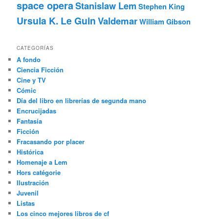
space opera
Stanislaw Lem
Stephen King
Ursula K. Le Guin
Valdemar
William Gibson
CATEGORÍAS
A fondo
Ciencia Ficción
Cine y TV
Cómic
Día del libro en librerías de segunda mano
Encrucijadas
Fantasía
Ficción
Fracasando por placer
Histórica
Homenaje a Lem
Hors catégorie
Ilustración
Juvenil
Listas
Los cinco mejores libros de cf