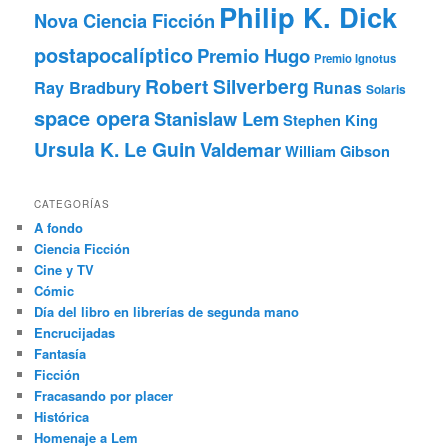
Philip K. Dick
Nova Ciencia Ficción
postapocalíptico
Premio Hugo
Premio Ignotus
Robert Silverberg
Ray Bradbury
Runas
Solaris
space opera
Stanislaw Lem
Stephen King
Ursula K. Le Guin
Valdemar
William Gibson
CATEGORÍAS
A fondo
Ciencia Ficción
Cine y TV
Cómic
Día del libro en librerías de segunda mano
Encrucijadas
Fantasía
Ficción
Fracasando por placer
Histórica
Homenaje a Lem