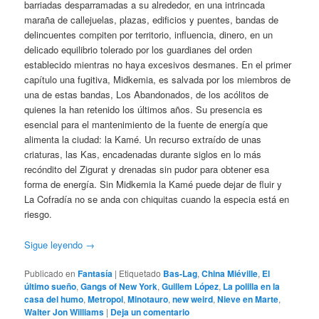
barriadas desparramadas a su alrededor, en una intrincada
maraña de callejuelas, plazas, edificios y puentes, bandas de
delincuentes compiten por territorio, influencia, dinero, en un
delicado equilibrio tolerado por los guardianes del orden
establecido mientras no haya excesivos desmanes. En el primer
capítulo una fugitiva, Midkemia, es salvada por los miembros de
una de estas bandas, Los Abandonados, de los acólitos de
quienes la han retenido los últimos años. Su presencia es
esencial para el mantenimiento de la fuente de energía que
alimenta la ciudad: la Kamé. Un recurso extraído de unas
criaturas, las Kas, encadenadas durante siglos en lo más
recóndito del Zigurat y drenadas sin pudor para obtener esa
forma de energía. Sin Midkemia la Kamé puede dejar de fluir y
La Cofradía no se anda con chiquitas cuando la especia está en
riesgo.
Sigue leyendo
→
Publicado en
Fantasía
|
Etiquetado
Bas-Lag
,
China Miéville
,
El
último sueño
,
Gangs of New York
,
Guillem López
,
La polilla en la
casa del humo
,
Metropol
,
Minotauro
,
new weird
,
Nieve en Marte
,
Walter Jon Williams
|
Deja un comentario