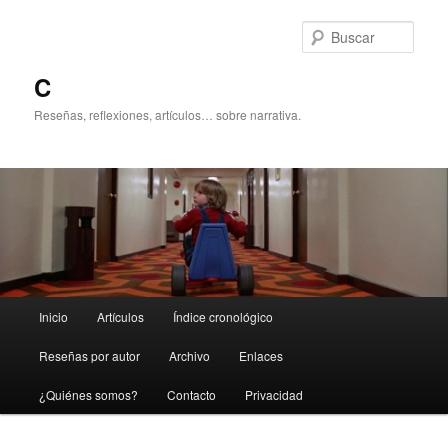
Ir
Ir
al
al
Busc
contenido
contenido
principal
secundario
C
Reseñas, reflexiones, artículos… sobre narrativa.
Menú
Inicio
Artículos
Índice cronológico
principal
Reseñas por autor
Archivo
Enlaces
¿Quiénes somos?
Contacto
Privacidad