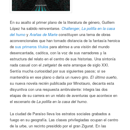
En su asalto al primer plano de la literatura de género, Guillem
López ha sabido reinventarse.
Challenger
,
La polilla en la casa
del humo
y
Arañas de Marte
constituyen una terna de obras
aconvencionales que han tomado distancia de la fantasía heroica
de
sus primeros títulos
para abrirse a una visión del mundo
desencantada, caótica, con la voz de sus narradores y la
estructura del relato en el centro de sus historias. Una sintonía
nada casual con el
zeitgeist
de este arranque de siglo XXI.
Sentía mucha curiosidad por sus siguientes pasos; si se
mantendría en ese plano o daría un nuevo giro.
El último sueño
,
su nueva novela recién publicada por Minotauro, decanta esta
disyuntiva con una respuesta ambivalente: integra las dos
etapas de su carrera en un relato de aventuras que acontece en
el escenario de
La polilla en la casa del humo
.
La ciudad de Paraíso lleva los estratos sociales grabados a
fuego en su geografía. Las clases privilegiadas ocupan el centro
de la urbe, un recinto presidido por el gran Zigurat. En las