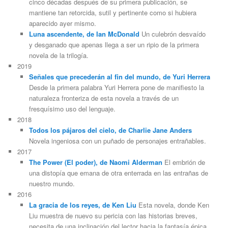
cinco décadas después de su primera publicación, se
mantiene tan retorcida, sutil y pertinente como si hubiera
aparecido ayer mismo.
Luna ascendente, de Ian McDonald
Un culebrón desvaído
y desganado que apenas llega a ser un ripio de la primera
novela de la trilogía.
2019
Señales que precederán al fin del mundo, de Yuri Herrera
Desde la primera palabra Yuri Herrera pone de manifiesto la
naturaleza fronteriza de esta novela a través de un
fresquísimo uso del lenguaje.
2018
Todos los pájaros del cielo, de Charlie Jane Anders
Novela ingeniosa con un puñado de personajes entrañables.
2017
The Power (El poder), de Naomi Alderman
El embrión de
una distopía que emana de otra enterrada en las entrañas de
nuestro mundo.
2016
La gracia de los reyes, de Ken Liu
Esta novela, donde Ken
Liu muestra de nuevo su pericia con las historias breves,
necesita de una inclinación del lector hacia la fantasía épica