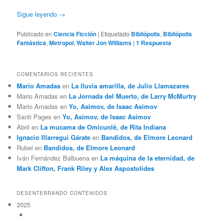
Sigue leyendo
→
Publicado en
Ciencia Ficción
|
Etiquetado
Bibliópolis
,
Bibliópolis
Fantástica
,
Metropol
,
Walter Jon Williams
|
1
Respuesta
COMENTARIOS RECIENTES
Mario Amadas
en
La lluvia amarilla, de Julio Llamazares
Mario Amadas
en
La Jornada del Muerto, de Larry McMurtry
Mario Amadas
en
Yo, Asimov, de Isaac Asimov
Santi Pages
en
Yo, Asimov, de Isaac Asimov
Abril
en
La mucama de Omicunlé, de Rita Indiana
Ignacio Illarregui Gárate
en
Bandidos, de Elmore Leonard
Rubel
en
Bandidos, de Elmore Leonard
Iván Fernández Balbuena
en
La máquina de la eternidad, de
Mark Clifton, Frank Riley y Alex Aspostolides
DESENTERRANDO CONTENIDOS
2025