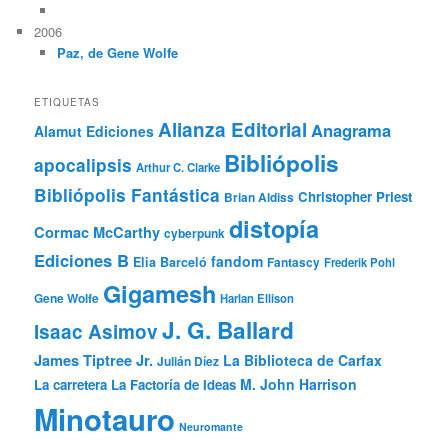
2006
Paz, de Gene Wolfe
ETIQUETAS
Alianza Editorial
Anagrama
Alamut Ediciones
Bibliópolis
apocalipsis
Arthur C. Clarke
Bibliópolis Fantástica
Christopher Priest
Brian Aldiss
distopía
Cormac McCarthy
cyberpunk
Ediciones B
fandom
Elia Barceló
Fantascy
Frederik Pohl
Gigamesh
Gene Wolfe
Harlan Ellison
J. G. Ballard
Isaac Asimov
James Tiptree Jr.
La Biblioteca de Carfax
Julián Díez
M. John Harrison
La carretera
La Factoría de Ideas
Minotauro
Neuromante