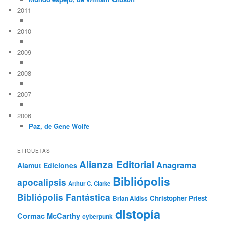
2011
2010
2009
2008
2007
2006
Paz, de Gene Wolfe
ETIQUETAS
Alianza Editorial
Anagrama
Alamut Ediciones
Bibliópolis
apocalipsis
Arthur C. Clarke
Bibliópolis Fantástica
Christopher Priest
Brian Aldiss
distopía
Cormac McCarthy
cyberpunk