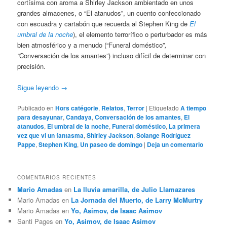
cortísima con aroma a Shirley Jackson ambientado en unos
grandes almacenes, o “El atanudos”, un cuento confeccionado
con escuadra y cartabón que recuerda al Stephen King de
El
umbral de la noche
), el elemento terrorífico o perturbador es más
bien atmosférico y a menudo (“Funeral doméstico”
,
“
Conversación de los amantes”) incluso difícil de determinar con
precisión.
Sigue leyendo
→
Publicado en
Hors catégorie
,
Relatos
,
Terror
|
Etiquetado
A tiempo
para desayunar
,
Candaya
,
Conversación de los amantes
,
El
atanudos
,
El umbral de la noche
,
Funeral doméstico
,
La primera
vez que vi un fantasma
,
Shirley Jackson
,
Solange Rodríguez
Pappe
,
Stephen King
,
Un paseo de domingo
|
Deja un comentario
COMENTARIOS RECIENTES
Mario Amadas
en
La lluvia amarilla, de Julio Llamazares
Mario Amadas
en
La Jornada del Muerto, de Larry McMurtry
Mario Amadas
en
Yo, Asimov, de Isaac Asimov
Santi Pages
en
Yo, Asimov, de Isaac Asimov