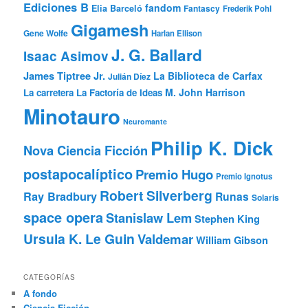
Ediciones B
fandom
Elia Barceló
Fantascy
Frederik Pohl
Gigamesh
Gene Wolfe
Harlan Ellison
J. G. Ballard
Isaac Asimov
James Tiptree Jr.
La Biblioteca de Carfax
Julián Díez
M. John Harrison
La carretera
La Factoría de Ideas
Minotauro
Neuromante
Philip K. Dick
Nova Ciencia Ficción
postapocalíptico
Premio Hugo
Premio Ignotus
Robert Silverberg
Ray Bradbury
Runas
Solaris
space opera
Stanislaw Lem
Stephen King
Ursula K. Le Guin
Valdemar
William Gibson
CATEGORÍAS
A fondo
Ciencia Ficción