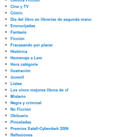
Cine y TV
Cómic
Día del libro en librerías de segunda mano
Encrucijadas
Fantasía
Ficción
Fracasando por placer
Histórica
Homenaje a Lem
Hors catégorie
Ilustración
Juvenil
Listas
Los cinco mejores libros de cf
Misterio
Negra y criminal
No Ficción
Obituario
Pinceladas
Premios Xatafi-Cyberdark 2006
Reflexiones