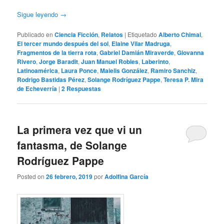
Sigue leyendo
→
Publicado en
Ciencia Ficción
,
Relatos
|
Etiquetado
Alberto Chimal
,
El tercer mundo después del sol
,
Elaine Vilar Madruga
,
Fragmentos de la tierra rota
,
Gabriel Damián Miraverde
,
Giovanna
Rivero
,
Jorge Baradit
,
Juan Manuel Robles
,
Laberinto
,
Latinoamérica
,
Laura Ponce
,
Maielis González
,
Ramiro Sanchiz
,
Rodrigo Bastidas Pérez
,
Solange Rodríguez Pappe
,
Teresa P. Mira
de Echeverría
|
2
Respuestas
La primera vez que vi un
fantasma, de Solange
Rodríguez Pappe
Posted on
26 febrero, 2019
por
Adolfina García