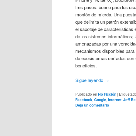
tres pasos: bueno para los usu
montón de mierda. Una puesta
que delimita un patrón extensi
el sabotaje de características 
de los sistemas informáticos; l
amenazadas por una voracidad 
mecanismos disponibles para m
de ecosistemas cerrados con e
beneficios.
Sigue leyendo
→
Publicado en
No Ficción
|
Etiquetad
Facebook
,
Google
,
internet
,
Jeff B
Deja un comentario