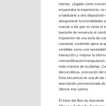
interfaz. Llegado cierto momen
empeoraba la experiencia, no s
a habituarte a otra disposició
desaparecer funcionalidades pa
nuevas a las que no veías el s
bastante de renuencia al camb
imposición de una serie de cue
creciente; contenido ajeno al 
vendidas como una necesidad 
interacción y mejorar la infor
mercantilización/manipulación d
hubo manera de ocultarlas. C
democráticos, promoción del 
Esta secuencia es una de las
descripción pormenorizada de l
últimos tres lustros.
El inicio del libro es elocuent
iPhone y Twitter/X), Doctorow 