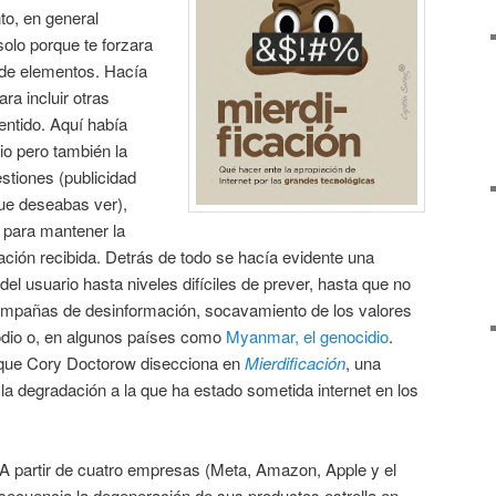
to, en general
olo porque te forzara
n de elementos. Hacía
ra incluir otras
entido. Aquí había
io pero también la
stiones (publicidad
que deseabas ver),
para mantener la
mación recibida. Detrás de todo se hacía evidente una
el usuario hasta niveles difíciles de prever, hasta que no
ampañas de desinformación, socavamiento de los valores
odio o, en algunos países como
Myanmar, el genocidio
.
 que Cory Doctorow disecciona en
Mierdificación
, una
a degradación a la que ha estado sometida internet en los
e. A partir de cuatro empresas (Meta, Amazon, Apple y el
secuencia la degeneración de sus productos estrella en