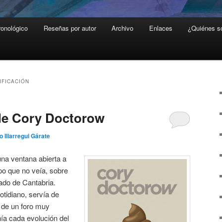
ronológico
Reseñas por autor
Archivo
Enlaces
¿Quiénes 
IFICACIÓN
 de Cory Doctorow
o Illarregui Gárate
na ventana abierta a
po que no veía, sobre
ado de Cantabria.
otidiano, servía de
 de un foro muy
ía cada evolución del