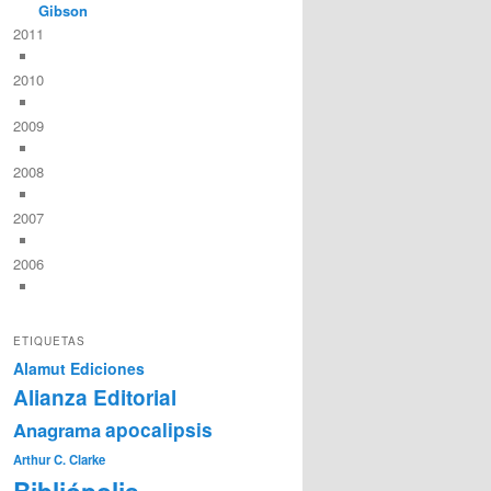
Gibson
2011
2010
2009
2008
2007
2006
ETIQUETAS
Alamut Ediciones
Alianza Editorial
Anagrama
apocalipsis
Arthur C. Clarke