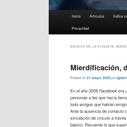
Menú
Inicio
Artículos
Índice c
principal
Privacidad
ARCHIVO DE LA ETIQUETA:
MIERD
Mierdificación,
Posted on
21 mayo, 2026
por
Ignaci
En el año 2008
Facebook
era u
personas a las que hacía tiem
todo amigos que habían emigr
Ante la ausencia de contacto c
simulación de vínculo a través
básico. Recuerdo lo que supon