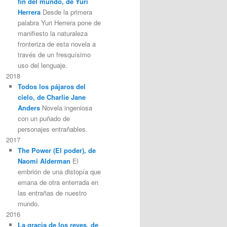
fin del mundo, de Yuri
Herrera
Desde la primera
palabra Yuri Herrera pone de
manifiesto la naturaleza
fronteriza de esta novela a
través de un fresquísimo
uso del lenguaje.
2018
Todos los pájaros del
cielo, de Charlie Jane
Anders
Novela ingeniosa
con un puñado de
personajes entrañables.
2017
The Power (El poder), de
Naomi Alderman
El
embrión de una distopía que
emana de otra enterrada en
las entrañas de nuestro
mundo.
2016
La gracia de los reyes, de