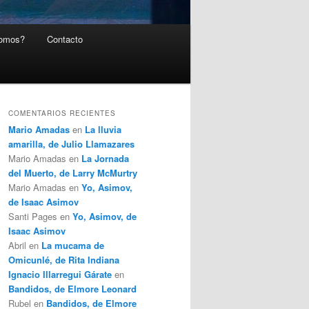
somos?
Contacto
COMENTARIOS RECIENTES
Mario Amadas
en
La lluvia
amarilla, de Julio Llamazares
Mario Amadas
en
La Jornada
del Muerto, de Larry McMurtry
Mario Amadas
en
Yo, Asimov,
de Isaac Asimov
Santi Pages
en
Yo, Asimov, de
Isaac Asimov
Abril
en
La mucama de
Omicunlé, de Rita Indiana
Ignacio Illarregui Gárate
en
Bandidos, de Elmore Leonard
Rubel
en
Bandidos, de Elmore