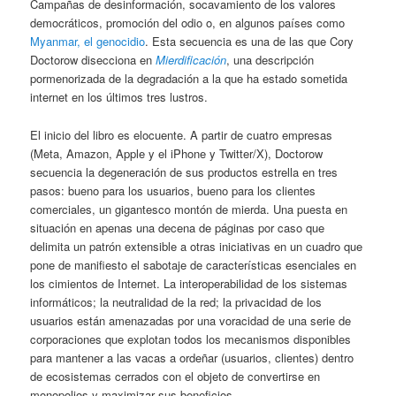
Campañas de desinformación, socavamiento de los valores
democráticos, promoción del odio o, en algunos países como
Myanmar, el genocidio
. Esta secuencia es una de las que Cory
Doctorow disecciona en
Mierdificación
, una descripción
pormenorizada de la degradación a la que ha estado sometida
internet en los últimos tres lustros.
El inicio del libro es elocuente. A partir de cuatro empresas
(Meta, Amazon, Apple y el iPhone y Twitter/X), Doctorow
secuencia la degeneración de sus productos estrella en tres
pasos: bueno para los usuarios, bueno para los clientes
comerciales, un gigantesco montón de mierda. Una puesta en
situación en apenas una decena de páginas por caso que
delimita un patrón extensible a otras iniciativas en un cuadro que
pone de manifiesto el sabotaje de características esenciales en
los cimientos de Internet. La interoperabilidad de los sistemas
informáticos; la neutralidad de la red; la privacidad de los
usuarios están amenazadas por una voracidad de una serie de
corporaciones que explotan todos los mecanismos disponibles
para mantener a las vacas a ordeñar (usuarios, clientes) dentro
de ecosistemas cerrados con el objeto de convertirse en
monopolios y maximizar sus beneficios.