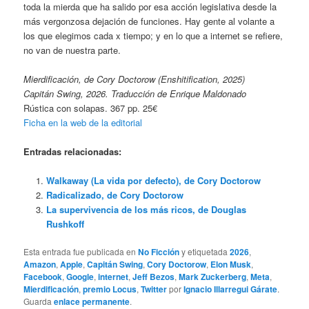
toda la mierda que ha salido por esa acción legislativa desde la
más vergonzosa dejación de funciones. Hay gente al volante a
los que elegimos cada x tiempo; y en lo que a internet se refiere,
no van de nuestra parte.
Mierdificación, de Cory Doctorow (Enshitification, 2025)
Capitán Swing, 2026. Traducción de Enrique Maldonado
Rústica con solapas. 367 pp. 25€
Ficha en la web de la editorial
Entradas relacionadas:
Walkaway (La vida por defecto), de Cory Doctorow
Radicalizado, de Cory Doctorow
La supervivencia de los más ricos, de Douglas
Rushkoff
Esta entrada fue publicada en
No Ficción
y etiquetada
2026
,
Amazon
,
Apple
,
Capitán Swing
,
Cory Doctorow
,
Elon Musk
,
Facebook
,
Google
,
internet
,
Jeff Bezos
,
Mark Zuckerberg
,
Meta
,
Mierdificación
,
premio Locus
,
Twitter
por
Ignacio Illarregui Gárate
.
Guarda
enlace permanente
.