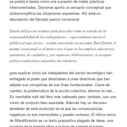
se presta a leerse como una sucesión de malas prácticas
interconectadas, Doctorow aporta un armazón conceptual que
aclara/amplifica las situaciones expuestas. Ahí está su
descripción del llamado pasmo vocacional
Ettarh utiliza este término para describir cómo el sentido de la
responsabilidad de los trabajadores —especialmente hacia el
público al que sirven— acaba convertido en un arma. Para Ettarh, el
pasmo vocacional es el motivo por el que en los empleos educativos,
sanitarios, de cuidados y, por supuesto, bibliotecarios, se aceptan
pobres condiciones salariales sin rebelarse.
para explicar cómo los trabajadores del sector tecnológico han
entregado el poder que detentaban a unas directivas que han
alejado sus compañías de sus fines fundacionales. Coste de
cambio, la problemática de la acción colectiva, efectos en red…
Es inevitable salir del libro más cabreado pero, también, con una
visión de conjunto bien asentada. Además hay un discurso
alrededor de esta evolución en la que las consecuencias
negativas no son irreversibles y pueden evitarse. El último tercio
de
Mierdificación
es un texto propositivo plagado de ideas, una
muestra de la ingente labor a la hora de corregir el rumbo