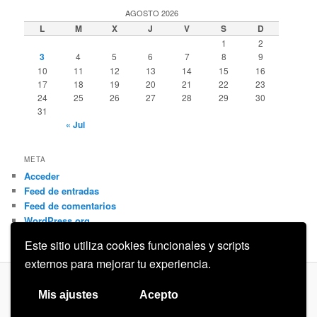
AGOSTO 2026
L
M
X
J
V
S
D
1
2
3
4
5
6
7
8
9
10
11
12
13
14
15
16
17
18
19
20
21
22
23
24
25
26
27
28
29
30
31
« Jul
META
Acceder
Feed de entradas
Feed de comentarios
WordPress.org
Este sitio utiliza cookies funcionales y scripts
externos para mejorar tu experiencia.
Privacidad
Funciona gracias a WordPress
Mis ajustes
Acepto