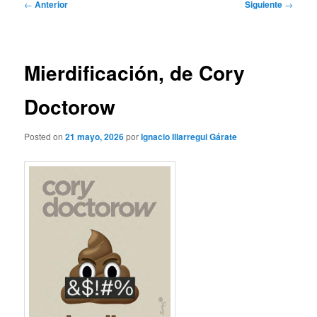
Navegación
←
Anterior
Siguiente
→
de
entradas
Mierdificación, de Cory
Doctorow
Posted on
21 mayo, 2026
por
Ignacio Illarregui Gárate