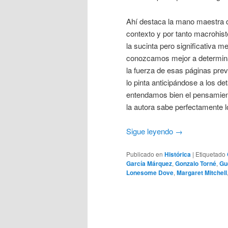
Ahí destaca la mano maestra de
contexto y por tanto macrohisto
la sucinta pero significativa 
conozcamos mejor a determina
la fuerza de esas páginas previ
lo pinta anticipándose a los d
entendamos bien el pensamient
la autora sabe perfectamente l
Sigue leyendo
→
Publicado en
Histórica
|
Etiquetado
García Márquez
,
Gonzalo Torné
,
Gu
Lonesome Dove
,
Margaret Mitchell