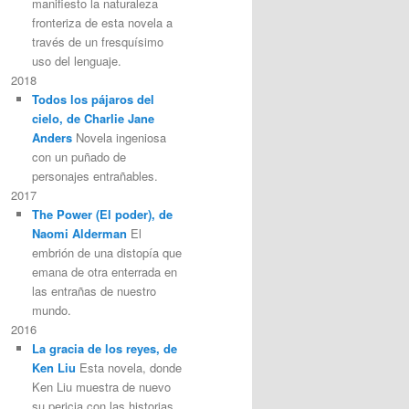
manifiesto la naturaleza
fronteriza de esta novela a
través de un fresquísimo
uso del lenguaje.
2018
Todos los pájaros del
cielo, de Charlie Jane
Anders
Novela ingeniosa
con un puñado de
personajes entrañables.
2017
The Power (El poder), de
Naomi Alderman
El
embrión de una distopía que
emana de otra enterrada en
las entrañas de nuestro
mundo.
2016
La gracia de los reyes, de
Ken Liu
Esta novela, donde
Ken Liu muestra de nuevo
su pericia con las historias