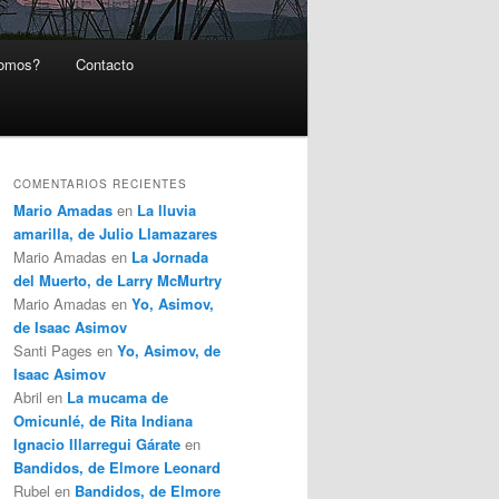
somos?
Contacto
COMENTARIOS RECIENTES
Mario Amadas
en
La lluvia
amarilla, de Julio Llamazares
Mario Amadas
en
La Jornada
del Muerto, de Larry McMurtry
Mario Amadas
en
Yo, Asimov,
de Isaac Asimov
Santi Pages
en
Yo, Asimov, de
Isaac Asimov
Abril
en
La mucama de
Omicunlé, de Rita Indiana
Ignacio Illarregui Gárate
en
Bandidos, de Elmore Leonard
Rubel
en
Bandidos, de Elmore