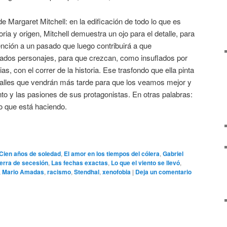
 Margaret Mitchell: en la edificación de todo lo que es
ria y origen, Mitchell demuestra un ojo para el detalle, para
mención a un pasado que luego contribuirá a que
dos personajes, para que crezcan, como insuflados por
as, con el correr de la historia. Ese trasfondo que ella pinta
etalles que vendrán más tarde para que los veamos mejor y
o y las pasiones de sus protagonistas. En otras palabras:
o que está haciendo.
Cien años de soledad
,
El amor en los tiempos del cólera
,
Gabriel
erra de secesión
,
Las fechas exactas
,
Lo que el viento se llevó
,
,
Mario Amadas
,
racismo
,
Stendhal
,
xenofobia
|
Deja un comentario