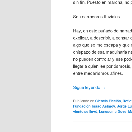
sin fin. Puesto en marcha, no 
Son narradores fluviales.
Hay, en este puñado de narrado
explicar, a describir, a pensar
algo que se me escapa y que n
chispazo de esa maquinaria nar
no pueden controlar y ese pod
llegar a quien lee por ósmosis,
entre mecanismos afines.
Sigue leyendo
→
Publicado en
Ciencia Ficción
,
Refle
Fundación
,
Isaac Asimov
,
Jorge Lu
viento se llevó
,
Lonesome Dove
,
Ma