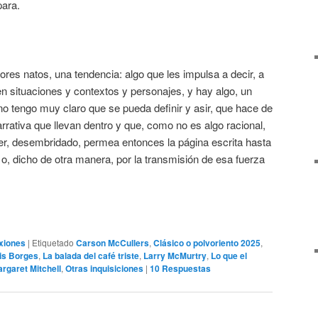
para.
res natos, una tendencia: algo que les impulsa a decir, a
 en situaciones y contextos y personajes, y hay algo, un
o tengo muy claro que se pueda definir y asir, que hace de
rativa que llevan dentro y que, como no es algo racional,
er, desembridado, permea entonces la página escrita hasta
 o, dicho de otra manera, por la transmisión de esa fuerza
xiones
|
Etiquetado
Carson McCullers
,
Clásico o polvoriento 2025
,
is Borges
,
La balada del café triste
,
Larry McMurtry
,
Lo que el
rgaret Mitchell
,
Otras inquisiciones
|
10
Respuestas