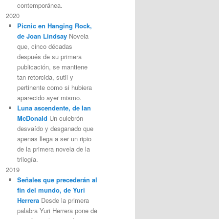
contemporánea.
2020
Picnic en Hanging Rock,
de Joan Lindsay
Novela
que, cinco décadas
después de su primera
publicación, se mantiene
tan retorcida, sutil y
pertinente como si hubiera
aparecido ayer mismo.
Luna ascendente, de Ian
McDonald
Un culebrón
desvaído y desganado que
apenas llega a ser un ripio
de la primera novela de la
trilogía.
2019
Señales que precederán al
fin del mundo, de Yuri
Herrera
Desde la primera
palabra Yuri Herrera pone de