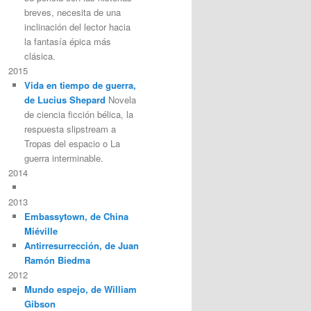
breves, necesita de una
inclinación del lector hacia
la fantasía épica más
clásica.
2015
Vida en tiempo de guerra,
de Lucius Shepard
Novela
de ciencia ficción bélica, la
respuesta slipstream a
Tropas del espacio o La
guerra interminable.
2014
2013
Embassytown, de China
Miéville
Antirresurrección, de Juan
Ramón Biedma
2012
Mundo espejo, de William
Gibson