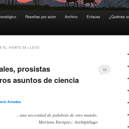
ronológico
Reseñas por autor
Archivo
Enlaces
¿Quiénes 
E EL VIENTO SE LLEVÓ
ales, prosistas
10
tros asuntos de ciencia
ario Amadas
…una necesidad de palabras de otro mundo.
Mariana Enriquez:
Archipiélago