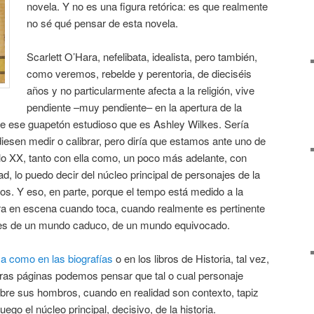
novela. Y no es una figura retórica: es que realmente
no sé qué pensar de esta novela.
Scarlett O’Hara, nefelibata, idealista, pero también,
como veremos, rebelde y perentoria, de dieciséis
años y no particularmente afecta a la religión, vive
pendiente –muy pendiente– en la apertura de la
 de ese guapetón estudioso que es Ashley Wilkes. Sería
diesen medir o calibrar, pero diría que estamos ante uno de
lo XX, tanto con ella como, un poco más adelante, con
ad, lo puedo decir del núcleo principal de personajes de la
ios. Y eso, en parte, porque el tempo está medido a la
ra en escena cuando toca, cuando realmente es pertinente
tes de un mundo caduco, de un mundo equivocado.
sa como en las biografías
o en los libros de Historia, tal vez,
eras páginas podemos pensar que tal o cual personaje
 sobre sus hombros, cuando en realidad son contexto, tapiz
ego el núcleo principal, decisivo, de la historia.