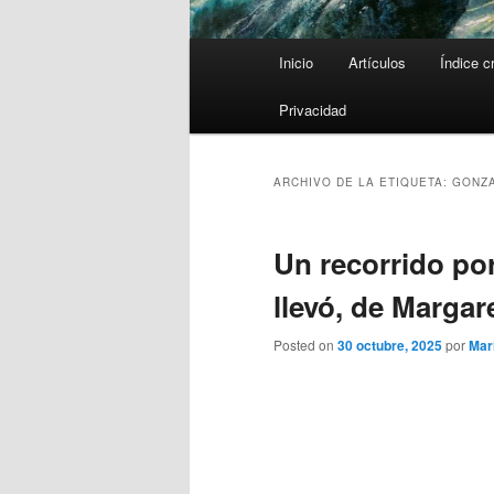
Menú
Inicio
Artículos
Índice c
principal
Privacidad
ARCHIVO DE LA ETIQUETA:
GONZ
Un recorrido por
llevó, de Margar
Posted on
30 octubre, 2025
por
Mar