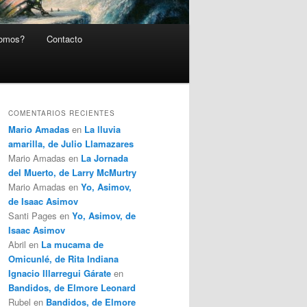
somos?
Contacto
COMENTARIOS RECIENTES
Mario Amadas
en
La lluvia
amarilla, de Julio Llamazares
Mario Amadas
en
La Jornada
del Muerto, de Larry McMurtry
Mario Amadas
en
Yo, Asimov,
de Isaac Asimov
Santi Pages
en
Yo, Asimov, de
Isaac Asimov
Abril
en
La mucama de
Omicunlé, de Rita Indiana
Ignacio Illarregui Gárate
en
Bandidos, de Elmore Leonard
Rubel
en
Bandidos, de Elmore