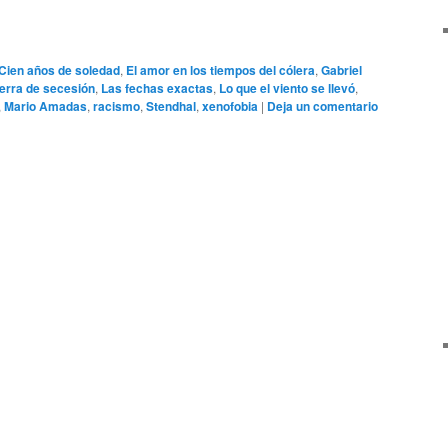
Cien años de soledad
,
El amor en los tiempos del cólera
,
Gabriel
erra de secesión
,
Las fechas exactas
,
Lo que el viento se llevó
,
,
Mario Amadas
,
racismo
,
Stendhal
,
xenofobia
|
Deja un comentario