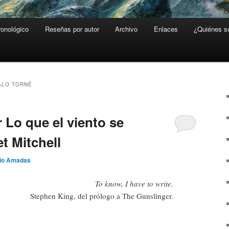
ronológico
Reseñas por autor
Archivo
Enlaces
¿Quiénes 
ALO TORNÉ
 Lo que el viento se
et Mitchell
io Amadas
To know, I have to write.
Stephen King, del prólogo a The Gunslinger.