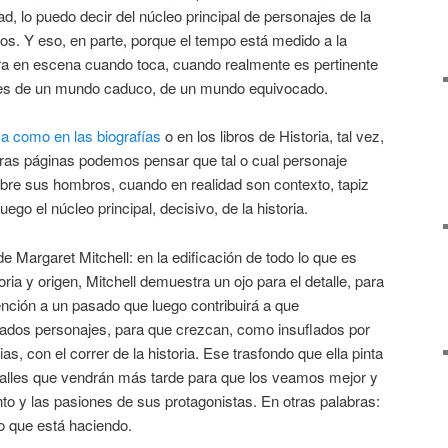
ad, lo puedo decir del núcleo principal de personajes de la
ios. Y eso, en parte, porque el tempo está medido a la
ra en escena cuando toca, cuando realmente es pertinente
tes de un mundo caduco, de un mundo equivocado.
sa como en las biografías
o en los libros de Historia, tal vez,
eras páginas podemos pensar que tal o cual personaje
 sobre sus hombros, cuando en realidad son contexto, tapiz
ego el núcleo principal, decisivo, de la historia.
 Margaret Mitchell: en la edificación de todo lo que es
ria y origen, Mitchell demuestra un ojo para el detalle, para
mención a un pasado que luego contribuirá a que
dos personajes, para que crezcan, como insuflados por
as, con el correr de la historia. Ese trasfondo que ella pinta
etalles que vendrán más tarde para que los veamos mejor y
o y las pasiones de sus protagonistas. En otras palabras:
o que está haciendo.