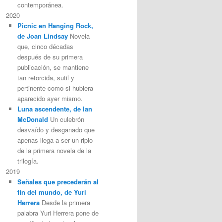
contemporánea.
2020
Picnic en Hanging Rock,
de Joan Lindsay
Novela
que, cinco décadas
después de su primera
publicación, se mantiene
tan retorcida, sutil y
pertinente como si hubiera
aparecido ayer mismo.
Luna ascendente, de Ian
McDonald
Un culebrón
desvaído y desganado que
apenas llega a ser un ripio
de la primera novela de la
trilogía.
2019
Señales que precederán al
fin del mundo, de Yuri
Herrera
Desde la primera
palabra Yuri Herrera pone de