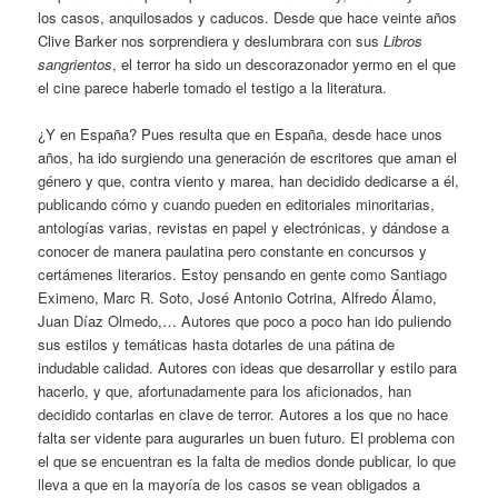
los casos, anquilosados y caducos. Desde que hace veinte años
Clive Barker nos sorprendiera y deslumbrara con sus
Libros
sangrientos
, el terror ha sido un descorazonador yermo en el que
el cine parece haberle tomado el testigo a la literatura.
¿Y en España? Pues resulta que en España, desde hace unos
años, ha ido surgiendo una generación de escritores que aman el
género y que, contra viento y marea, han decidido dedicarse a él,
publicando cómo y cuando pueden en editoriales minoritarias,
antologías varias, revistas en papel y electrónicas, y dándose a
conocer de manera paulatina pero constante en concursos y
certámenes literarios. Estoy pensando en gente como Santiago
Eximeno, Marc R. Soto, José Antonio Cotrina, Alfredo Álamo,
Juan Díaz Olmedo,… Autores que poco a poco han ido puliendo
sus estilos y temáticas hasta dotarles de una pátina de
indudable calidad. Autores con ideas que desarrollar y estilo para
hacerlo, y que, afortunadamente para los aficionados, han
decidido contarlas en clave de terror. Autores a los que no hace
falta ser vidente para augurarles un buen futuro. El problema con
el que se encuentran es la falta de medios donde publicar, lo que
lleva a que en la mayoría de los casos se vean obligados a