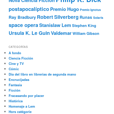
Nova Ciencia Ficción
postapocalíptico
Premio Hugo
Premio Ignotus
Robert Silverberg
Ray Bradbury
Runas
Solaris
space opera
Stanislaw Lem
Stephen King
Ursula K. Le Guin
Valdemar
William Gibson
CATEGORÍAS
A fondo
Ciencia Ficción
Cine y TV
Cómic
Día del libro en librerías de segunda mano
Encrucijadas
Fantasía
Ficción
Fracasando por placer
Histórica
Homenaje a Lem
Hors catégorie