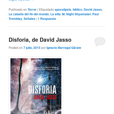
Publicado en
Terror
|
Etiquetado
apocalipsis
,
bíblico
,
David Jasso
,
La cabaña del fin del mundo
,
La silla
,
M. Night Shyamalan
,
Paul
Tremblay
,
Señales
|
1
Respuesta
Disforia, de David Jasso
Posted on
7 julio, 2015
por
Ignacio Illarregui Gárate