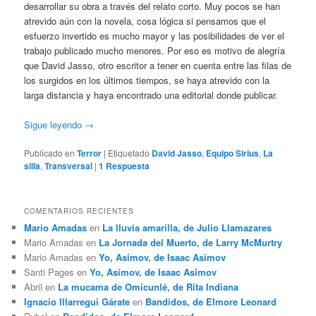
desarrollar su obra a través del relato corto. Muy pocos se han
atrevido aún con la novela, cosa lógica si pensamos que el
esfuerzo invertido es mucho mayor y las posibilidades de ver el
trabajo publicado mucho menores. Por eso es motivo de alegría
que David Jasso, otro escritor a tener en cuenta entre las filas de
los surgidos en los últimos tiempos, se haya atrevido con la
larga distancia y haya encontrado una editorial donde publicar.
Sigue leyendo
→
Publicado en
Terror
|
Etiquetado
David Jasso
,
Equipo Sirius
,
La
silla
,
Transversal
|
1
Respuesta
COMENTARIOS RECIENTES
Mario Amadas
en
La lluvia amarilla, de Julio Llamazares
Mario Amadas
en
La Jornada del Muerto, de Larry McMurtry
Mario Amadas
en
Yo, Asimov, de Isaac Asimov
Santi Pages
en
Yo, Asimov, de Isaac Asimov
Abril
en
La mucama de Omicunlé, de Rita Indiana
Ignacio Illarregui Gárate
en
Bandidos, de Elmore Leonard