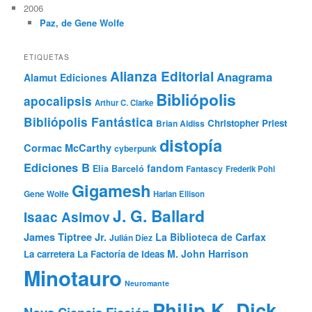
2006
Paz, de Gene Wolfe
ETIQUETAS
Alianza Editorial
Anagrama
Alamut Ediciones
Bibliópolis
apocalipsis
Arthur C. Clarke
Bibliópolis Fantástica
Christopher Priest
Brian Aldiss
distopía
Cormac McCarthy
cyberpunk
Ediciones B
fandom
Elia Barceló
Fantascy
Frederik Pohl
Gigamesh
Gene Wolfe
Harlan Ellison
J. G. Ballard
Isaac Asimov
James Tiptree Jr.
La Biblioteca de Carfax
Julián Díez
M. John Harrison
La carretera
La Factoría de Ideas
Minotauro
Neuromante
Philip K. Dick