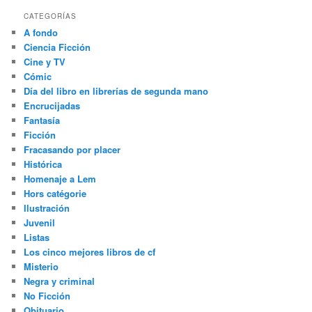
CATEGORÍAS
A fondo
Ciencia Ficción
Cine y TV
Cómic
Día del libro en librerías de segunda mano
Encrucijadas
Fantasía
Ficción
Fracasando por placer
Histórica
Homenaje a Lem
Hors catégorie
Ilustración
Juvenil
Listas
Los cinco mejores libros de cf
Misterio
Negra y criminal
No Ficción
Obituario