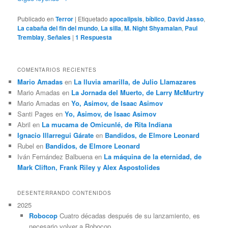
Publicado en
Terror
|
Etiquetado
apocalipsis
,
bíblico
,
David Jasso
,
La cabaña del fin del mundo
,
La silla
,
M. Night Shyamalan
,
Paul
Tremblay
,
Señales
|
1
Respuesta
COMENTARIOS RECIENTES
Mario Amadas
en
La lluvia amarilla, de Julio Llamazares
Mario Amadas
en
La Jornada del Muerto, de Larry McMurtry
Mario Amadas
en
Yo, Asimov, de Isaac Asimov
Santi Pages
en
Yo, Asimov, de Isaac Asimov
Abril
en
La mucama de Omicunlé, de Rita Indiana
Ignacio Illarregui Gárate
en
Bandidos, de Elmore Leonard
Rubel
en
Bandidos, de Elmore Leonard
Iván Fernández Balbuena
en
La máquina de la eternidad, de
Mark Clifton, Frank Riley y Alex Aspostolides
DESENTERRANDO CONTENIDOS
2025
Robocop
Cuatro décadas después de su lanzamiento, es
necesario volver a Robocop.