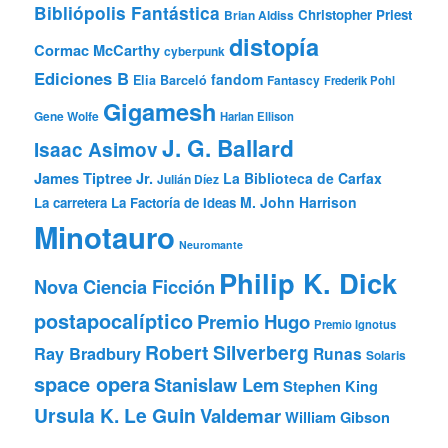
Bibliópolis Fantástica
Christopher Priest
Brian Aldiss
distopía
Cormac McCarthy
cyberpunk
Ediciones B
fandom
Elia Barceló
Fantascy
Frederik Pohl
Gigamesh
Gene Wolfe
Harlan Ellison
J. G. Ballard
Isaac Asimov
James Tiptree Jr.
La Biblioteca de Carfax
Julián Díez
M. John Harrison
La carretera
La Factoría de Ideas
Minotauro
Neuromante
Philip K. Dick
Nova Ciencia Ficción
postapocalíptico
Premio Hugo
Premio Ignotus
Robert Silverberg
Ray Bradbury
Runas
Solaris
space opera
Stanislaw Lem
Stephen King
Ursula K. Le Guin
Valdemar
William Gibson