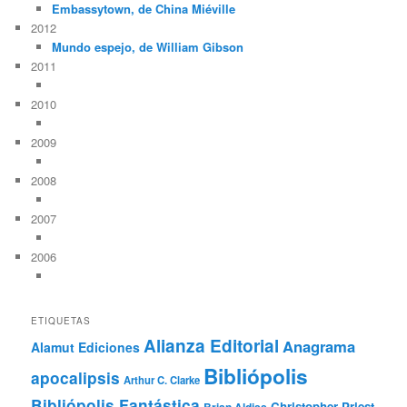
Embassytown, de China Miéville
2012
Mundo espejo, de William Gibson
2011
2010
2009
2008
2007
2006
ETIQUETAS
Alianza Editorial
Anagrama
Alamut Ediciones
Bibliópolis
apocalipsis
Arthur C. Clarke
Bibliópolis Fantástica
Christopher Priest