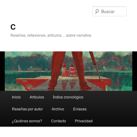
Ir
Ir
al
al
Busc
contenido
contenido
principal
secundario
C
Reseñas, reflexiones, artículos… sobre narrativa.
Menú
Inicio
Artículos
Índice cronológico
principal
Reseñas por autor
Archivo
Enlaces
¿Quiénes somos?
Contacto
Privacidad