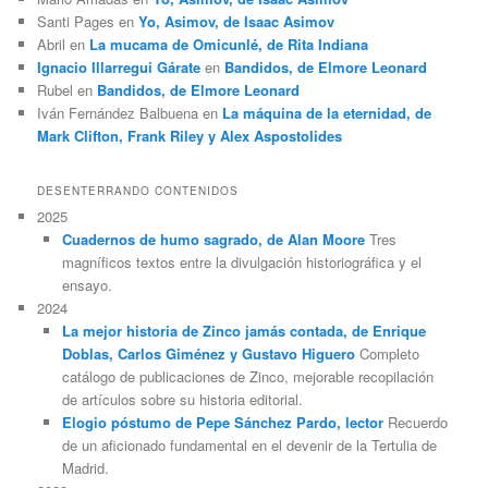
Santi Pages
en
Yo, Asimov, de Isaac Asimov
Abril
en
La mucama de Omicunlé, de Rita Indiana
Ignacio Illarregui Gárate
en
Bandidos, de Elmore Leonard
Rubel
en
Bandidos, de Elmore Leonard
Iván Fernández Balbuena
en
La máquina de la eternidad, de
Mark Clifton, Frank Riley y Alex Aspostolides
DESENTERRANDO CONTENIDOS
2025
Cuadernos de humo sagrado, de Alan Moore
Tres
magníficos textos entre la divulgación historiográfica y el
ensayo.
2024
La mejor historia de Zinco jamás contada, de Enrique
Doblas, Carlos Giménez y Gustavo Higuero
Completo
catálogo de publicaciones de Zinco, mejorable recopilación
de artículos sobre su historia editorial.
Elogio póstumo de Pepe Sánchez Pardo, lector
Recuerdo
de un aficionado fundamental en el devenir de la Tertulia de
Madrid.