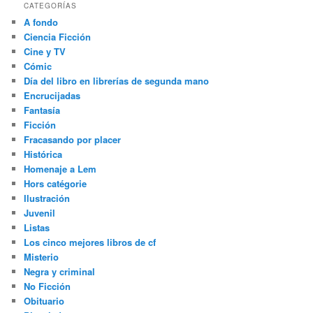
CATEGORÍAS
A fondo
Ciencia Ficción
Cine y TV
Cómic
Día del libro en librerías de segunda mano
Encrucijadas
Fantasía
Ficción
Fracasando por placer
Histórica
Homenaje a Lem
Hors catégorie
Ilustración
Juvenil
Listas
Los cinco mejores libros de cf
Misterio
Negra y criminal
No Ficción
Obituario