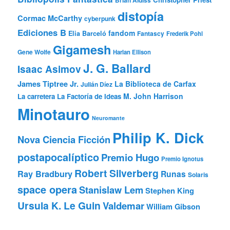
Brian Aldiss
distopía
Cormac McCarthy
cyberpunk
Ediciones B
fandom
Elia Barceló
Fantascy
Frederik Pohl
Gigamesh
Gene Wolfe
Harlan Ellison
J. G. Ballard
Isaac Asimov
James Tiptree Jr.
La Biblioteca de Carfax
Julián Díez
M. John Harrison
La carretera
La Factoría de Ideas
Minotauro
Neuromante
Philip K. Dick
Nova Ciencia Ficción
postapocalíptico
Premio Hugo
Premio Ignotus
Robert Silverberg
Ray Bradbury
Runas
Solaris
space opera
Stanislaw Lem
Stephen King
Ursula K. Le Guin
Valdemar
William Gibson