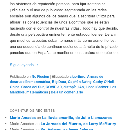
los sistemas de reputación personal para fijar sentencias
judiciales o el uso de publicidad segmentada en las redes
sociales son algunos de los temas que la escritora utiliza para
aflorar las consecuencias de unos algoritmos que se están
haciendo con el control de nuestras vidas. Todo hay que decirlo,
desde una perspectiva eminentemente estadounidense. De ahí
que muchos aspectos deban tomarse más como admonitorios;
una consecuencia de continuar cediendo al ámbito de lo privado
parcelas que en España se mantienen en la esfera de lo público.
Sigue leyendo
→
Publicado en
No Ficción
|
Etiquetado
algoritmo
,
Armas de
destrucción matemática
,
Big Data
,
Capitán Swing
,
Cathy O'Neil
,
China
,
Corea del Sur
,
COVID-19
,
distopía
,
IAs
,
Lionel Shriver
,
Los
Mandible
,
matemáticas
|
Deja un comentario
COMENTARIOS RECIENTES
Mario Amadas
en
La lluvia amarilla, de Julio Llamazares
Mario Amadas
en
La Jornada del Muerto, de Larry McMurtry
Mario Amadas
en
Yo, Asimov, de Isaac Asimov