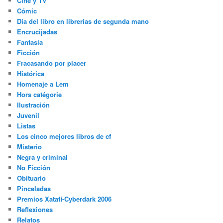
Cine y TV
Cómic
Día del libro en librerías de segunda mano
Encrucijadas
Fantasía
Ficción
Fracasando por placer
Histórica
Homenaje a Lem
Hors catégorie
Ilustración
Juvenil
Listas
Los cinco mejores libros de cf
Misterio
Negra y criminal
No Ficción
Obituario
Pinceladas
Premios Xatafi-Cyberdark 2006
Reflexiones
Relatos