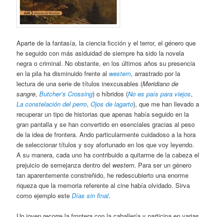
Aparte de la fantasía, la ciencia ficción y el terror, el género que
he seguido con más asiduidad de siempre ha sido la novela
negra o criminal. No obstante, en los últimos años su presencia
en la pila ha disminuido frente al
western
, arrastrado por la
lectura de una serie de títulos inexcusables (
Meridiano de
sangre
,
Butcher’s Crossing
) o híbridos (
No es país para viejos
,
La constelación del perro
,
Ojos de lagarto
), que me han llevado a
recuperar un tipo de historias que apenas había seguido en la
gran pantalla y se han convertido en esenciales gracias al peso
de la idea de frontera. Ando particularmente cuidadoso a la hora
de seleccionar títulos y soy afortunado en los que voy leyendo.
A su manera, cada uno ha contribuido a quitarme de la cabeza el
prejuicio de semejanza dentro del
western
. Para ser un género
tan aparentemente constreñido, he redescubierto una enorme
riqueza que la memoria referente al cine había olvidado. Sirva
como ejemplo este
Días sin final
.
Un joven recorre la frontera con la caballería y participa en varias