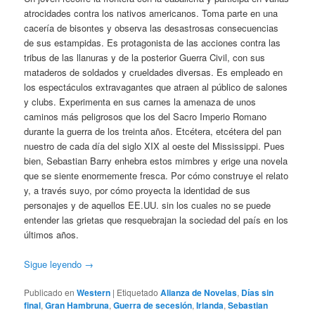
atrocidades contra los nativos americanos. Toma parte en una
cacería de bisontes y observa las desastrosas consecuencias
de sus estampidas. Es protagonista de las acciones contra las
tribus de las llanuras y de la posterior Guerra Civil, con sus
mataderos de soldados y crueldades diversas. Es empleado en
los espectáculos extravagantes que atraen al público de salones
y clubs. Experimenta en sus carnes la amenaza de unos
caminos más peligrosos que los del Sacro Imperio Romano
durante la guerra de los treinta años. Etcétera, etcétera del pan
nuestro de cada día del siglo XIX al oeste del Mississippi. Pues
bien, Sebastian Barry enhebra estos mimbres y erige una novela
que se siente enormemente fresca. Por cómo construye el relato
y, a través suyo, por cómo proyecta la identidad de sus
personajes y de aquellos EE.UU. sin los cuales no se puede
entender las grietas que resquebrajan la sociedad del país en los
últimos años.
Sigue leyendo
→
Publicado en
Western
|
Etiquetado
Alianza de Novelas
,
Días sin
final
,
Gran Hambruna
,
Guerra de secesión
,
Irlanda
,
Sebastian