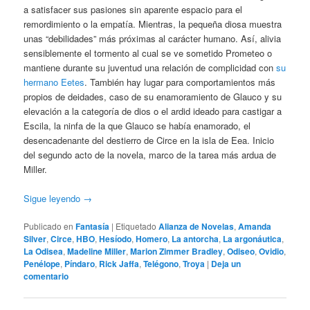
a satisfacer sus pasiones sin aparente espacio para el
remordimiento o la empatía. Mientras, la pequeña diosa muestra
unas “debilidades” más próximas al carácter humano. Así, alivia
sensiblemente el tormento al cual se ve sometido Prometeo o
mantiene durante su juventud una relación de complicidad con
su
hermano Eetes
. También hay lugar para comportamientos más
propios de deidades, caso de su enamoramiento de Glauco y su
elevación a la categoría de dios o el ardid ideado para castigar a
Escila, la ninfa de la que Glauco se había enamorado, el
desencadenante del destierro de Circe en la isla de Eea. Inicio
del segundo acto de la novela, marco de la tarea más ardua de
Miller.
Sigue leyendo
→
Publicado en
Fantasía
|
Etiquetado
Alianza de Novelas
,
Amanda
Silver
,
Circe
,
HBO
,
Hesíodo
,
Homero
,
La antorcha
,
La argonáutica
,
La Odisea
,
Madeline Miller
,
Marion Zimmer Bradley
,
Odiseo
,
Ovidio
,
Penélope
,
Píndaro
,
Rick Jaffa
,
Telégono
,
Troya
|
Deja un
comentario