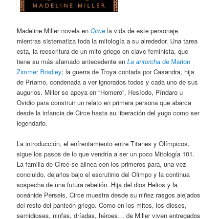
Madeline Miller novela en
Circe
la vida de este personaje
mientras sistematiza toda la mitología a su alrededor. Una tarea
esta, la reescritura de un mito griego en clave feminista, que
tiene su más afamado antecedente en
La antorcha
de Marion
Zimmer Bradley
; la guerra de Troya contada por Casandra, hija
de Príamo, condenada a ver ignorados todos y cada uno de sus
augurios. Miller se apoya en “Homero”, Hesíodo, Píndaro u
Ovidio para construir un relato en primera persona que abarca
desde la infancia de Circe hasta su liberación del yugo como ser
legendario.
La introducción, el enfrentamiento entre Titanes y Olímpicos,
sigue los pasos de lo que vendría a ser un poco Mitología 101.
La familia de Circe se alinea con los primeros para, una vez
concluido, dejarlos bajo el escrutinio del Olimpo y la continua
sospecha de una futura rebelión. Hija del dios Helios y la
oceánide Perseis, Circe muestra desde su niñez rasgos alejados
del resto del panteón griego. Como en los mitos, los dioses,
semidioses, ninfas, dríadas, héroes… de Miller viven entregados