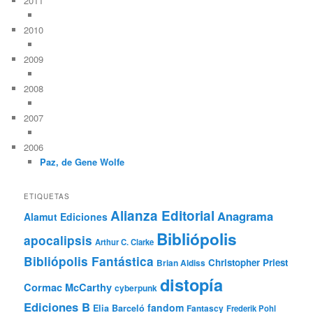
2011
2010
2009
2008
2007
2006
Paz, de Gene Wolfe
ETIQUETAS
Alianza Editorial
Anagrama
Alamut Ediciones
Bibliópolis
apocalipsis
Arthur C. Clarke
Bibliópolis Fantástica
Christopher Priest
Brian Aldiss
distopía
Cormac McCarthy
cyberpunk
Ediciones B
fandom
Elia Barceló
Fantascy
Frederik Pohl