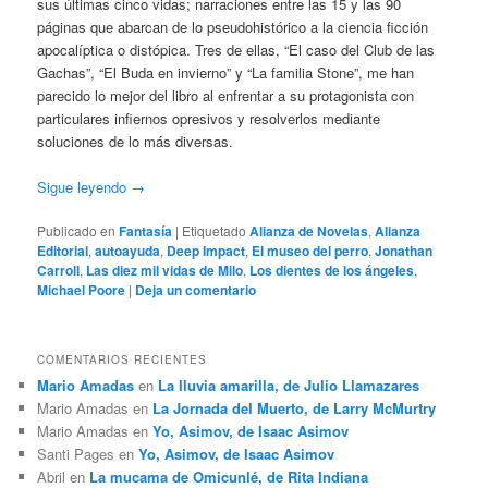
sus últimas cinco vidas; narraciones entre las 15 y las 90
páginas que abarcan de lo pseudohistórico a la ciencia ficción
apocalíptica o distópica. Tres de ellas, “El caso del Club de las
Gachas”, “El Buda en invierno” y “La familia Stone”, me han
parecido lo mejor del libro al enfrentar a su protagonista con
particulares infiernos opresivos y resolverlos mediante
soluciones de lo más diversas.
Sigue leyendo
→
Publicado en
Fantasía
|
Etiquetado
Alianza de Novelas
,
Alianza
Editorial
,
autoayuda
,
Deep Impact
,
El museo del perro
,
Jonathan
Carroll
,
Las diez mil vidas de Milo
,
Los dientes de los ángeles
,
Michael Poore
|
Deja un comentario
COMENTARIOS RECIENTES
Mario Amadas
en
La lluvia amarilla, de Julio Llamazares
Mario Amadas
en
La Jornada del Muerto, de Larry McMurtry
Mario Amadas
en
Yo, Asimov, de Isaac Asimov
Santi Pages
en
Yo, Asimov, de Isaac Asimov
Abril
en
La mucama de Omicunlé, de Rita Indiana