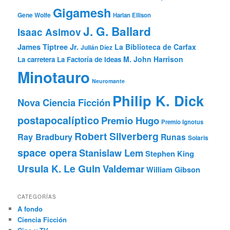
Gigamesh
Gene Wolfe
Harlan Ellison
J. G. Ballard
Isaac Asimov
James Tiptree Jr.
La Biblioteca de Carfax
Julián Díez
M. John Harrison
La carretera
La Factoría de Ideas
Minotauro
Neuromante
Philip K. Dick
Nova Ciencia Ficción
postapocalíptico
Premio Hugo
Premio Ignotus
Robert Silverberg
Ray Bradbury
Runas
Solaris
space opera
Stanislaw Lem
Stephen King
Ursula K. Le Guin
Valdemar
William Gibson
CATEGORÍAS
A fondo
Ciencia Ficción