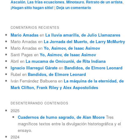
Ascalón
,
Las frías ecuaciones
,
Minotauro
,
Retrato de un artista
,
¡Hagan sitio hagan sitio!
|
Deja un comentario
COMENTARIOS RECIENTES
Mario Amadas
en
La lluvia amarilla, de Julio Llamazares
Mario Amadas
en
La Jornada del Muerto, de Larry McMurtry
Mario Amadas
en
Yo, Asimov, de Isaac Asimov
Santi Pages
en
Yo, Asimov, de Isaac Asimov
Abril
en
La mucama de Omicunlé, de Rita Indiana
Ignacio Illarregui Gárate
en
Bandidos, de Elmore Leonard
Rubel
en
Bandidos, de Elmore Leonard
Iván Fernández Balbuena
en
La máquina de la eternidad, de
Mark Clifton, Frank Riley y Alex Aspostolides
DESENTERRANDO CONTENIDOS
2025
Cuadernos de humo sagrado, de Alan Moore
Tres
magníficos textos entre la divulgación historiográfica y el
ensayo.
2024