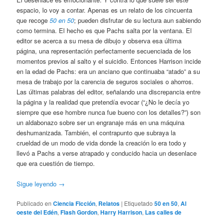
espacio, lo voy a contar. Apenas es un relato de los cincuenta
que recoge
50 en 50
; pueden disfrutar de su lectura aun sabiendo
como termina. El hecho es que Pachs salta por la ventana. El
editor se acerca a su mesa de dibujo y observa esa última
página, una representación perfectamente secuenciada de los
momentos previos al salto y el suicidio. Entonces Harrison incide
en la edad de Pachs: era un anciano que continuaba “atado” a su
mesa de trabajo por la carencia de seguros sociales o ahorros.
Las últimas palabras del editor, señalando una discrepancia entre
la página y la realidad que pretendía evocar (“¿No le decía yo
siempre que ese hombre nunca fue bueno con los detalles?”) son
un aldabonazo sobre ser un engranaje más en una máquina
deshumanizada. También, el contrapunto que subraya la
crueldad de un modo de vida donde la creación lo era todo y
llevó a Pachs a verse atrapado y conducido hacia un desenlace
que era cuestión de tiempo.
Sigue leyendo
→
Publicado en
Ciencia Ficción
,
Relatos
|
Etiquetado
50 en 50
,
Al
oeste del Edén
,
Flash Gordon
,
Harry Harrison
,
Las calles de