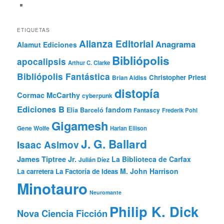
ETIQUETAS
Alianza Editorial
Anagrama
Alamut Ediciones
Bibliópolis
apocalipsis
Arthur C. Clarke
Bibliópolis Fantástica
Christopher Priest
Brian Aldiss
distopía
Cormac McCarthy
cyberpunk
Ediciones B
fandom
Elia Barceló
Fantascy
Frederik Pohl
Gigamesh
Gene Wolfe
Harlan Ellison
J. G. Ballard
Isaac Asimov
James Tiptree Jr.
La Biblioteca de Carfax
Julián Díez
M. John Harrison
La carretera
La Factoría de Ideas
Minotauro
Neuromante
Philip K. Dick
Nova Ciencia Ficción