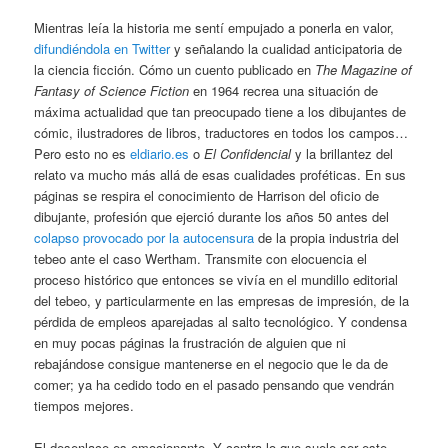
Mientras leía la historia me sentí empujado a ponerla en valor,
difundiéndola en Twitter
y señalando la cualidad anticipatoria de
la ciencia ficción. Cómo un cuento publicado en
The Magazine of
Fantasy of Science Fiction
en 1964 recrea una situación de
máxima actualidad que tan preocupado tiene a los dibujantes de
cómic, ilustradores de libros, traductores en todos los campos…
Pero esto no es
eldiario.es
o
El Confidencial
y la brillantez del
relato va mucho más allá de esas cualidades proféticas. En sus
páginas se respira el conocimiento de Harrison del oficio de
dibujante, profesión que ejerció durante los años 50 antes del
colapso provocado por la autocensura
de la propia industria del
tebeo ante el caso Wertham. Transmite con elocuencia el
proceso histórico que entonces se vivía en el mundillo editorial
del tebeo, y particularmente en las empresas de impresión, de la
pérdida de empleos aparejadas al salto tecnológico. Y condensa
en muy pocas páginas la frustración de alguien que ni
rebajándose consigue mantenerse en el negocio que le da de
comer; ya ha cedido todo en el pasado pensando que vendrán
tiempos mejores.
El desenlace es emocionante. Y contra lo que suele ser este