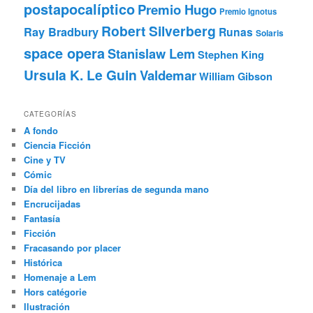
postapocalíptico
Premio Hugo
Premio Ignotus
Robert Silverberg
Ray Bradbury
Runas
Solaris
space opera
Stanislaw Lem
Stephen King
Ursula K. Le Guin
Valdemar
William Gibson
CATEGORÍAS
A fondo
Ciencia Ficción
Cine y TV
Cómic
Día del libro en librerías de segunda mano
Encrucijadas
Fantasía
Ficción
Fracasando por placer
Histórica
Homenaje a Lem
Hors catégorie
Ilustración