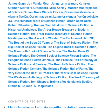
James Gunn
,
Jeff VanderMeer
,
Jenny-Lynn Waugh
,
Kathryn
Cramer
,
Martin H. Greenberg
,
Mike Ashley
,
Modern Masterpieces
of Science Fiction
,
Nova Ciencia Ficción
,
Obras maestras de la
ciencia ficción
,
Obras maestras. La mejor ciencia ficción del siglo
XX
,
One Hundred Years of Science Fiction
,
Orson Scott Card
,
Robert Silverberg
,
Rumeu
,
Sam Moskowitz
,
Science Fiction: A
Historical Anthology
,
The Arbor House Treasury of Modern
Science Fiction
,
The Arbor House Treasury of Science Fiction
Masterpieces
,
The Ascent of Wonder. The Evolution of Hard SF
,
The Best of the Best: 20 Years of The Best of Science Fiction
,
The
Big Book of Science Fiction
,
The Legend Book of Science Fiction
,
The Mammoth Book of Science Fiction
,
The Norton Book Of
Science Fiction
,
The Oxford Book of Science Fiction Stories
,
The
Penguin Science Fiction Omnibus
,
The Prentice Hall Anthology of
Science Fiction and Fantasy
,
The Road to Science Fiction
,
The
Science Fiction Century
,
The Science Fiction Hall of Fame
,
The
Very Best of the Best: 35 Years of the Year's Best Science Fiction
,
The Wesleyan Anthology of Science Fiction
,
The World Treasury of
Science Fiction
,
Tom Shippey
,
Treinta años de ciencia ficción
,
Ursula K. Le Guin
|
5
Respuestas
COMENTARIOS RECIENTES
Mario Amadas
en
La lluvia amarilla, de Julio Llamazares