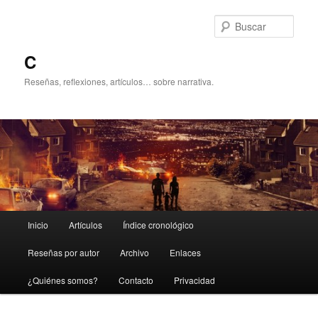
Ir
Ir
al
al
Busc
contenido
contenido
principal
secundario
C
Reseñas, reflexiones, artículos… sobre narrativa.
Menú
Inicio
Artículos
Índice cronológico
principal
Reseñas por autor
Archivo
Enlaces
¿Quiénes somos?
Contacto
Privacidad