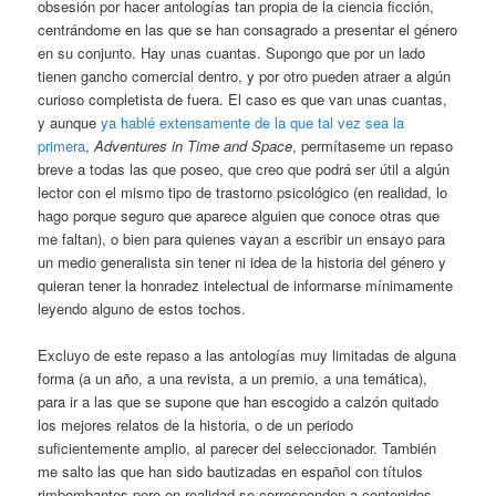
obsesión por hacer antologías tan propia de la ciencia ficción,
centrándome en las que se han consagrado a presentar el género
en su conjunto. Hay unas cuantas. Supongo que por un lado
tienen gancho comercial dentro, y por otro pueden atraer a algún
curioso completista de fuera. El caso es que van unas cuantas,
y aunque
ya hablé extensamente de la que tal vez sea la
primera
,
Adventures in Time and Space
, permítaseme un repaso
breve a todas las que poseo, que creo que podrá ser útil a algún
lector con el mismo tipo de trastorno psicológico (en realidad, lo
hago porque seguro que aparece alguien que conoce otras que
me faltan), o bien para quienes vayan a escribir un ensayo para
un medio generalista sin tener ni idea de la historia del género y
quieran tener la honradez intelectual de informarse mínimamente
leyendo alguno de estos tochos.
Excluyo de este repaso a las antologías muy limitadas de alguna
forma (a un año, a una revista, a un premio, a una temática),
para ir a las que se supone que han escogido a calzón quitado
los mejores relatos de la historia, o de un periodo
suficientemente amplio, al parecer del seleccionador. También
me salto las que han sido bautizadas en español con títulos
rimbombantes pero en realidad se corresponden a contenidos