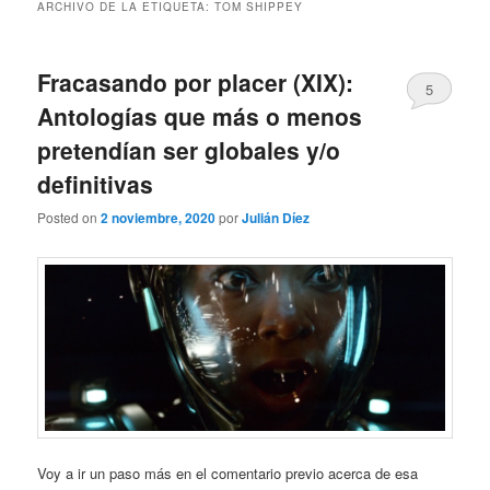
ARCHIVO DE LA ETIQUETA:
TOM SHIPPEY
Fracasando por placer (XIX):
5
Antologías que más o menos
pretendían ser globales y/o
definitivas
Posted on
2 noviembre, 2020
por
Julián Díez
Voy a ir un paso más en el comentario previo acerca de esa