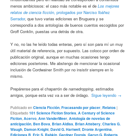
menos ambiciosos: el caso más notable es el de
Los mejores
relatos de ciencia ficción,
prologados por Narciso Ibáñez
Serrador
, que tuvo varias ediciones en Bruguera y se
correspondía a dos antologías de buenos cuentos escogidos por
Groff Conklin, puestas una detrás de otra.
Y no, no las he leído todas enteras, pero sí son para mí un muy
útil material de referencia, por supuesto. Las coloco por orden de
publicación original, aunque en muchas ocasiones tengo
ediciones posteriores. Me abstengo de mencionar la ocasional
inclusión de Cordwainer Smith por no insistir siempre en lo
mismo.
Prepárense para el chaparrón de
namedropping
, estimados
amigos, porque esta vez va a ser de órdago.
Sigue leyendo
→
Publicado en
Ciencia Ficción
,
Fracasando por placer
,
Relatos
|
Etiquetado
101 Science Fiction Stories
,
A Century of Science
Fiction
,
Acervo
,
Ann VanderMeer
,
Antología de novelas de
anticipación
,
Ben Bova
,
Brian Aldiss
,
Brian Attebery
,
Charles G.
Waugh
,
Damon Knight
,
David G. Hartwell
,
Dronte Argentina
,
Ediciones B
,
Eric S. Rabkin
,
Gardner Dozois
,
Garyn G. Roberts
,