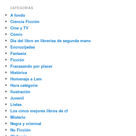
CATEGORÍAS
A fondo
Ciencia Ficción
Cine y TV
Cómic
Día del libro en librerías de segunda mano
Encrucijadas
Fantasía
Ficción
Fracasando por placer
Histórica
Homenaje a Lem
Hors catégorie
Ilustración
Juvenil
Listas
Los cinco mejores libros de cf
Misterio
Negra y criminal
No Ficción