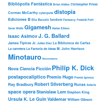
Bibliópolis Fantástica
Christopher Priest
Brian Aldiss
distopía
Cormac McCarthy
cyberpunk
Ediciones B
fandom
Elia Barceló
Fantascy
Frederik Pohl
Gigamesh
Gene Wolfe
Harlan Ellison
J. G. Ballard
Isaac Asimov
James Tiptree Jr.
La Biblioteca de Carfax
Julián Díez
M. John Harrison
La carretera
La Factoría de Ideas
Minotauro
Neuromante
Philip K. Dick
Nova Ciencia Ficción
postapocalíptico
Premio Hugo
Premio Ignotus
Robert Silverberg
Ray Bradbury
Runas
Solaris
space opera
Stanislaw Lem
Stephen King
Ursula K. Le Guin
Valdemar
William Gibson