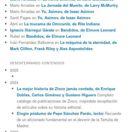
Mario Amadas
en
La Jornada del Muerto, de Larry McMurtry
Mario Amadas
en
Yo, Asimov, de Isaac Asimov
Santi Pages
en
Yo, Asimov, de Isaac Asimov
Abril
en
La mucama de Omicunlé, de Rita Indiana
Ignacio Illarregui Gárate
en
Bandidos, de Elmore Leonard
Rubel
en
Bandidos, de Elmore Leonard
Iván Fernández Balbuena
en
La máquina de la eternidad, de
Mark Clifton, Frank Riley y Alex Aspostolides
DESENTERRANDO CONTENIDOS
2025
2024
La mejor historia de Zinco jamás contada, de Enrique
Doblas, Carlos Giménez y Gustavo Higuero
Completo
catálogo de publicaciones de Zinco, mejorable recopilación
de artículos sobre su historia editorial.
Elogio póstumo de Pepe Sánchez Pardo, lector
Recuerdo
de un aficionado fundamental en el devenir de la Tertulia de
Madrid.
2023