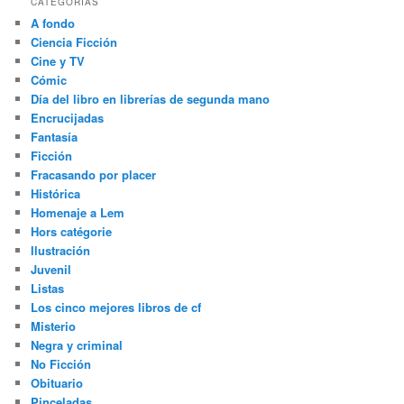
CATEGORÍAS
A fondo
Ciencia Ficción
Cine y TV
Cómic
Día del libro en librerías de segunda mano
Encrucijadas
Fantasía
Ficción
Fracasando por placer
Histórica
Homenaje a Lem
Hors catégorie
Ilustración
Juvenil
Listas
Los cinco mejores libros de cf
Misterio
Negra y criminal
No Ficción
Obituario
Pinceladas