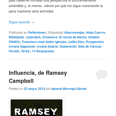
para haberme formado una perspectiva lo suficientemente
extendida y, al menos, valorar por qué me sigue mereciendo la
pena mantener esta actividad.
Sigue leyendo
→
Publicado en
Reflexiones
|
Etiquetado
Aburreovejas
,
Alejo Cuervo
,
Bibliópolis
,
cyberdark
,
Dreamers
,
El rincón de Nacho
,
fandom
,
FIAWOL
,
Francisco José Súñer Iglesias
,
Julián Díez
,
Prospectiva
,
revista Gigamesh
,
revista Solaris
,
Septentrión
,
Sitio de Ciencia-
Ficción
,
TerSa
|
14
Respuestas
Influencia, de Ramsey
Campbell
Posted on
22 mayo, 2015
por
Ignacio Illarregui Gárate