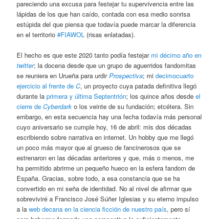
pareciendo una excusa para festejar tu supervivencia entre las
lápidas de los que han caído, contada con esa medio sonrisa
estúpida del que piensa que todavía puede marcar la diferencia
en el territorio
#FIAWOL
(risas enlatadas).
El hecho es que este 2020 tanto podía festejar
mi décimo año en
twitter
; la docena desde que un grupo de aguerridos fandomitas
se reuniera en Urueña para urdir
Prospectiva
; mi
decimocuarto
ejercicio al frente de
C
, un proyecto cuya patada definitiva llegó
durante la
primera y última Septentrión
; los quince años desde
el
cierre de
Cyberdark
o los veinte de su fundación; etcétera. Sin
embargo, en esta secuencia hay una fecha todavía más personal
cuyo aniversario se cumple hoy, 16 de abril: mis dos décadas
escribiendo sobre narrativa en internet. Un hobby que me llegó
un poco más mayor que al grueso de fancinerosos que se
estrenaron en las décadas anteriores y que, más o menos, me
ha permitido abrirme un pequeño hueco en la esfera fandom de
España. Gracias, sobre todo, a esa constancia que se ha
convertido en mi seña de identidad. No al nivel de afirmar que
sobreviviré a Francisco José Súñer Iglesias y su eterno impulso
a la
web decana en la ciencia ficción de nuestro país
, pero sí