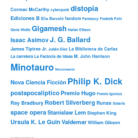
distopía
Cormac McCarthy
cyberpunk
Ediciones B
fandom
Elia Barceló
Fantascy
Frederik Pohl
Gigamesh
Gene Wolfe
Harlan Ellison
J. G. Ballard
Isaac Asimov
James Tiptree Jr.
La Biblioteca de Carfax
Julián Díez
M. John Harrison
La carretera
La Factoría de Ideas
Minotauro
Neuromante
Philip K. Dick
Nova Ciencia Ficción
postapocalíptico
Premio Hugo
Premio Ignotus
Robert Silverberg
Ray Bradbury
Runas
Solaris
space opera
Stanislaw Lem
Stephen King
Ursula K. Le Guin
Valdemar
William Gibson