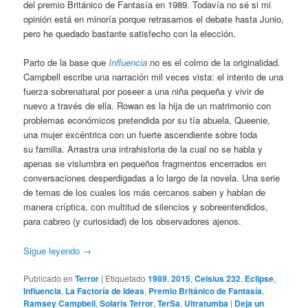
del premio Británico de Fantasía en 1989. Todavía no sé si mi
opinión está en minoría porque retrasamos el debate hasta Junio,
pero he quedado bastante satisfecho con la elección.
Parto de la base que
Influencia
no es el colmo de la originalidad.
Campbell escribe una narración mil veces vista: el intento de una
fuerza sobrenatural por poseer a una niña pequeña y vivir de
nuevo a través de ella. Rowan es la hija de un matrimonio con
problemas económicos pretendida por su tía abuela, Queenie,
una mujer excéntrica con un fuerte ascendiente sobre toda
su familia. Arrastra una intrahistoria de la cual no se habla y
apenas se vislumbra en pequeños fragmentos encerrados en
conversaciones desperdigadas a lo largo de la novela. Una serie
de temas de los cuales los más cercanos saben y hablan de
manera críptica, con multitud de silencios y sobreentendidos,
para cabreo (y curiosidad) de los observadores ajenos.
Sigue leyendo
→
Publicado en
Terror
|
Etiquetado
1989
,
2015
,
Celsius 232
,
Eclipse
,
Influencia
,
La Factoría de Ideas
,
Premio Británico de Fantasía
,
Ramsey Campbell
,
Solaris Terror
,
TerSa
,
Ultratumba
|
Deja un