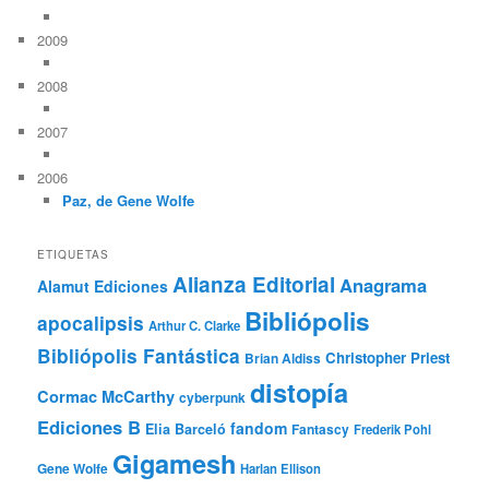
2009
2008
2007
2006
Paz, de Gene Wolfe
ETIQUETAS
Alianza Editorial
Anagrama
Alamut Ediciones
Bibliópolis
apocalipsis
Arthur C. Clarke
Bibliópolis Fantástica
Christopher Priest
Brian Aldiss
distopía
Cormac McCarthy
cyberpunk
Ediciones B
fandom
Elia Barceló
Fantascy
Frederik Pohl
Gigamesh
Gene Wolfe
Harlan Ellison