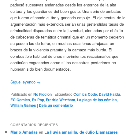
padeció sucesivas andanadas desde los entornos de la alta
cultura y los guardianes del buen gusto. Una serie de embates
que fueron afinando el tiro y ganando empuje. El eje central de la
argumentación más extendida serían unas pretendidas tasas de
criminalidad disparadas entre la juventud, alentadas por el éxito
de cabeceras de temática criminal que en un momento cedieron
su peso a las de terror, en muchas ocasiones arrojadas en
brazos de la violencia gratuita y la carnaza más burda. El
combustible habitual de unos movimientos reaccionarios que
continúan engrasados como si los desastres posteriores no
hubieran sido bien documentados.
Sigue leyendo
→
Publicado en
No Ficción
|
Etiquetado
Comics Code
,
David Hajdu
,
EC Comics
,
Es Pop
,
Fredric Wertham
,
La plaga de los cómics
,
William Gaines
|
Deja un comentario
COMENTARIOS RECIENTES
Mario Amadas
en
La lluvia amarilla, de Julio Llamazares