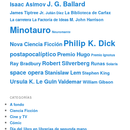
J. G. Ballard
Isaac Asimov
James Tiptree Jr.
La Biblioteca de Carfax
Julián Díez
M. John Harrison
La carretera
La Factoría de Ideas
Minotauro
Neuromante
Philip K. Dick
Nova Ciencia Ficción
postapocalíptico
Premio Hugo
Premio Ignotus
Robert Silverberg
Ray Bradbury
Runas
Solaris
space opera
Stanislaw Lem
Stephen King
Ursula K. Le Guin
Valdemar
William Gibson
CATEGORÍAS
A fondo
Ciencia Ficción
Cine y TV
Cómic
Día del libro en librerías de segunda mano