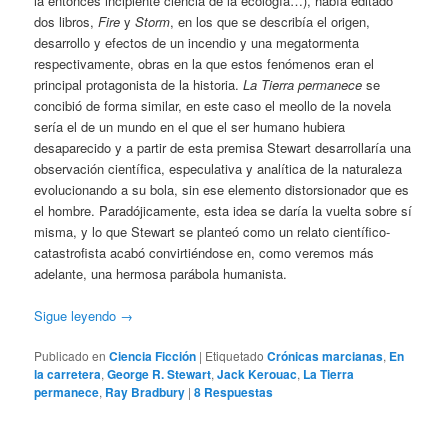
la entonces incipiente ciencia de la ecología…), había editado
dos libros,
Fire
y
Storm
, en los que se describía el origen,
desarrollo y efectos de un incendio y una megatormenta
respectivamente, obras en la que estos fenómenos eran el
principal protagonista de la historia.
La Tierra permanece
se
concibió de forma similar, en este caso el meollo de la novela
sería el de un mundo en el que el ser humano hubiera
desaparecido y a partir de esta premisa Stewart desarrollaría una
observación científica, especulativa y analítica de la naturaleza
evolucionando a su bola, sin ese elemento distorsionador que es
el hombre. Paradójicamente, esta idea se daría la vuelta sobre sí
misma, y lo que Stewart se planteó como un relato científico-
catastrofista acabó convirtiéndose en, como veremos más
adelante, una hermosa parábola humanista.
Sigue leyendo
→
Publicado en
Ciencia Ficción
|
Etiquetado
Crónicas marcianas
,
En
la carretera
,
George R. Stewart
,
Jack Kerouac
,
La Tierra
permanece
,
Ray Bradbury
|
8
Respuestas