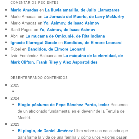
COMENTARIOS RECIENTES
Mario Amadas
en
La lluvia amarilla, de Julio Llamazares
Mario Amadas
en
La Jornada del Muerto, de Larry McMurtry
Mario Amadas
en
Yo, Asimov, de Isaac Asimov
Santi Pages
en
Yo, Asimov, de Isaac Asimov
Abril
en
La mucama de Omicunlé, de Rita Indiana
Ignacio Illarregui Gárate
en
Bandidos, de Elmore Leonard
Rubel
en
Bandidos, de Elmore Leonard
Iván Fernández Balbuena
en
La máquina de la eternidad, de
Mark Clifton, Frank Riley y Alex Aspostolides
DESENTERRANDO CONTENIDOS
2025
2024
Elogio póstumo de Pepe Sánchez Pardo, lector
Recuerdo
de un aficionado fundamental en el devenir de la Tertulia de
Madrid.
2023
El plagio, de Daniel Jiménez
Libro sobre una canallada que
transforma la vida de una familia y cómo unos valores pasan