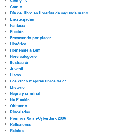
Cine y TV
Cómic
Día del libro en librerías de segunda mano
Encrucijadas
Fantasía
Ficción
Fracasando por placer
Histórica
Homenaje a Lem
Hors catégorie
Ilustración
Juvenil
Listas
Los cinco mejores libros de cf
Misterio
Negra y criminal
No Ficción
Obituario
Pinceladas
Premios Xatafi-Cyberdark 2006
Reflexiones
Relatos