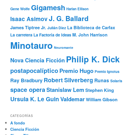
Gigamesh
Gene Wolfe
Harlan Ellison
J. G. Ballard
Isaac Asimov
James Tiptree Jr.
La Biblioteca de Carfax
Julián Díez
M. John Harrison
La carretera
La Factoría de Ideas
Minotauro
Neuromante
Philip K. Dick
Nova Ciencia Ficción
postapocalíptico
Premio Hugo
Premio Ignotus
Robert Silverberg
Ray Bradbury
Runas
Solaris
space opera
Stanislaw Lem
Stephen King
Ursula K. Le Guin
Valdemar
William Gibson
CATEGORÍAS
A fondo
Ciencia Ficción