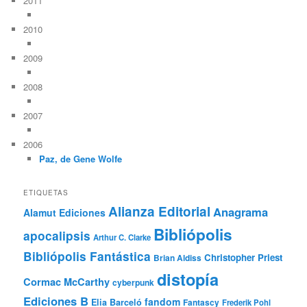
2011
2010
2009
2008
2007
2006
Paz, de Gene Wolfe
ETIQUETAS
Alianza Editorial
Anagrama
Alamut Ediciones
Bibliópolis
apocalipsis
Arthur C. Clarke
Bibliópolis Fantástica
Christopher Priest
Brian Aldiss
distopía
Cormac McCarthy
cyberpunk
Ediciones B
fandom
Elia Barceló
Fantascy
Frederik Pohl