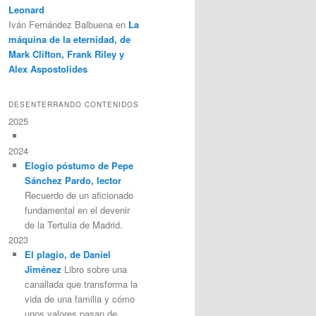
Leonard
Iván Fernández Balbuena
en
La
máquina de la eternidad, de
Mark Clifton, Frank Riley y
Alex Aspostolides
DESENTERRANDO CONTENIDOS
2025
2024
Elogio póstumo de Pepe
Sánchez Pardo, lector
Recuerdo de un aficionado
fundamental en el devenir
de la Tertulia de Madrid.
2023
El plagio, de Daniel
Jiménez
Libro sobre una
canallada que transforma la
vida de una familia y cómo
unos valores pasan de