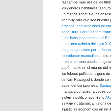
rascamos más allá de los títu
los géneros habituales, segur
un manga sobre alguna obsesió
por muy rara que sea nuestra p
órganos
,
competiciones de co
agricultura
,
ucronías feminista
futbolistas japoneses en el Bet
una aldea uzbeka del siglo XIX
feo protagonizado por un bon
reproductor masculino…
, etc,
mente humana pueda imaginar. 
Japón, tanto en el mundo del 
los tebeos políticos, alguno d
de Kaiji Kawaguchi, donde se r
ascendencia japonesa,
Santua
manga a cuñadear a voces coc
sistema político japonés, o
Ak
salvaje y catárquica historia 
injusticias económicas en un J