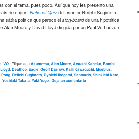
as con el tema, pues poco. Así que hoy les presento una
país de origen,
National Quiz
del escritor Reiichi Sugimoto
na sátira política que parece el
storyboard
de una hipotética
e Alan Moore y David Lloyd dirigida por un Paul Verhoeven
c
,
VO
|
Etiquetado
Akumetsu
,
Alan Moore
,
Atsushi Kaneko
,
Bambi
 Lloyd
,
Deathco
,
Eagle
,
Geoff Darrow
,
Kaiji Kawaguchi
,
Moebius
,
g Pong
,
Reiichi Sugimoto
,
Ryoichi Ikegami
,
Santuario
,
Shinkichi Kato
,
n
,
Yoshiaki Tabata
,
Yuki Yugo
|
Deja un comentario