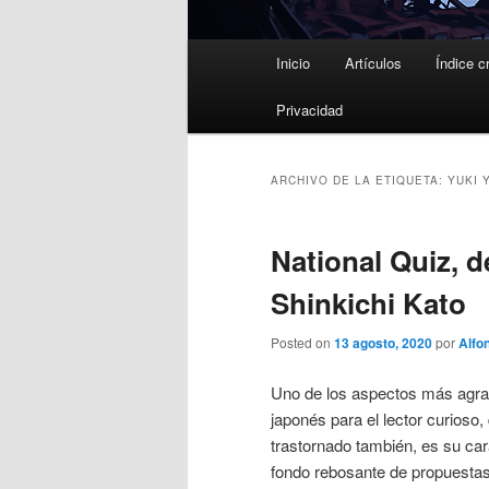
Menú
Inicio
Artículos
Índice c
principal
Privacidad
ARCHIVO DE LA ETIQUETA:
YUKI 
National Quiz, d
Shinkichi Kato
Posted on
13 agosto, 2020
por
Alfo
Uno de los aspectos más agr
japonés para el lector curioso,
trastornado también, es su car
fondo rebosante de propuestas i