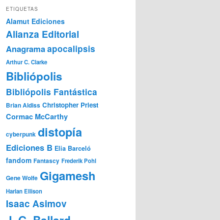
ETIQUETAS
Alamut Ediciones
Alianza Editorial
Anagrama
apocalipsis
Arthur C. Clarke
Bibliópolis
Bibliópolis Fantástica
Christopher Priest
Brian Aldiss
Cormac McCarthy
distopía
cyberpunk
Ediciones B
Elia Barceló
fandom
Fantascy
Frederik Pohl
Gigamesh
Gene Wolfe
Harlan Ellison
Isaac Asimov