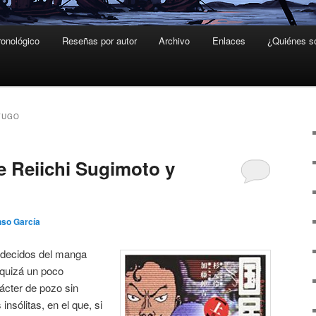
ronológico
Reseñas por autor
Archivo
Enlaces
¿Quiénes 
YUGO
e Reiichi Sugimoto y
nso García
adecidos del manga
 quizá un poco
ácter de pozo sin
nsólitas, en el que, si