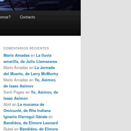
somos?
Contacto
COMENTARIOS RECIENTES
Mario Amadas
en
La lluvia
amarilla, de Julio Llamazares
Mario Amadas
en
La Jornada
del Muerto, de Larry McMurtry
Mario Amadas
en
Yo, Asimov,
de Isaac Asimov
Santi Pages
en
Yo, Asimov, de
Isaac Asimov
Abril
en
La mucama de
Omicunlé, de Rita Indiana
Ignacio Illarregui Gárate
en
Bandidos, de Elmore Leonard
Rubel
en
Bandidos, de Elmore