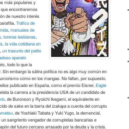
los más populares y
o que encontraremos
n de nuestro interés
arafilia.
Tráfico de
mida
,
manuales de
s
,
toreras lesbianas
,
is
,
la vida cotidiana en
,
un trasunto del patito
dadoso aparato
 etc, todo lo que la
Sin embargo la sátira política no es algo muy común en
humorismo como en los mangas. No faltan, por supuesto,
e ellos publicado en España, como el premio Eisner,
Eagle
elata la carrera a la presidencia USA de un candidato de
rio
, de Buronson y Ryoichi Ikegami, el equivalente en
ido de sake en la barra del
izakaya
a cuenta del corrupto
umetsu
,
de Yoshiaki Tabata y Yuki Yugo, la demencial,
de un sangriento vengador de corruptelas bancarias e
apón del futuro cercano arrasado por la deuda y la crisis.