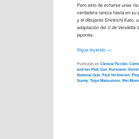
Pero esto de echarse unas ris
verdadera rareza hasta en su 
y el dibujante Shinkichi Kato, u
adaptación del
V de Vendetta
d
japonés.
Sigue leyendo
→
Publicado en
Ciencia Ficción
,
Cómi
and her Pink Gun
,
Buronson
,
David
National Quiz
,
Paul Verhoeven
,
Pin
Sunny
,
Taiyo Matsumoto
,
Wet Moo