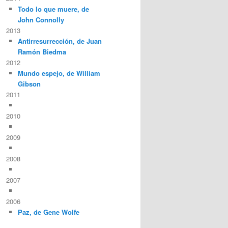
Todo lo que muere, de
John Connolly
2013
Antirresurrección, de Juan
Ramón Biedma
2012
Mundo espejo, de William
Gibson
2011
2010
2009
2008
2007
2006
Paz, de Gene Wolfe