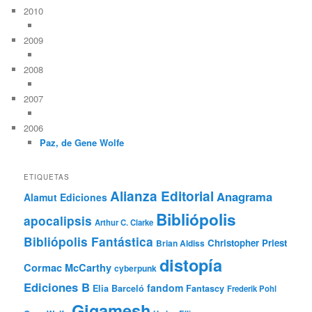
2010
2009
2008
2007
2006
Paz, de Gene Wolfe
ETIQUETAS
Alianza Editorial
Anagrama
Alamut Ediciones
Bibliópolis
apocalipsis
Arthur C. Clarke
Bibliópolis Fantástica
Christopher Priest
Brian Aldiss
distopía
Cormac McCarthy
cyberpunk
Ediciones B
fandom
Elia Barceló
Fantascy
Frederik Pohl
Gigamesh