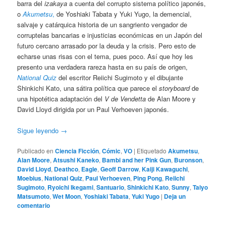
barra del
izakaya
a cuenta del corrupto sistema político japonés,
o
Akumetsu
,
de Yoshiaki Tabata y Yuki Yugo, la demencial,
salvaje y catárquica historia de un sangriento vengador de
corruptelas bancarias e injusticias económicas en un Japón del
futuro cercano arrasado por la deuda y la crisis. Pero esto de
echarse unas risas con el tema, pues poco. Así que hoy les
presento una verdadera rareza hasta en su país de origen,
National Quiz
del escritor Reiichi Sugimoto y el dibujante
Shinkichi Kato, una sátira política que parece el
storyboard
de
una hipotética adaptación del
V de Vendetta
de Alan Moore y
David Lloyd dirigida por un Paul Verhoeven japonés.
Sigue leyendo
→
Publicado en
Ciencia Ficción
,
Cómic
,
VO
|
Etiquetado
Akumetsu
,
Alan Moore
,
Atsushi Kaneko
,
Bambi and her Pink Gun
,
Buronson
,
David Lloyd
,
Deathco
,
Eagle
,
Geoff Darrow
,
Kaiji Kawaguchi
,
Moebius
,
National Quiz
,
Paul Verhoeven
,
Ping Pong
,
Reiichi
Sugimoto
,
Ryoichi Ikegami
,
Santuario
,
Shinkichi Kato
,
Sunny
,
Taiyo
Matsumoto
,
Wet Moon
,
Yoshiaki Tabata
,
Yuki Yugo
|
Deja un
comentario