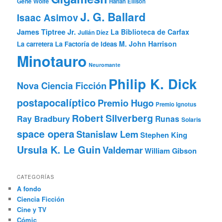
Gene Wolfe
Harlan Ellison
J. G. Ballard
Isaac Asimov
James Tiptree Jr.
La Biblioteca de Carfax
Julián Díez
M. John Harrison
La carretera
La Factoría de Ideas
Minotauro
Neuromante
Philip K. Dick
Nova Ciencia Ficción
postapocalíptico
Premio Hugo
Premio Ignotus
Robert Silverberg
Ray Bradbury
Runas
Solaris
space opera
Stanislaw Lem
Stephen King
Ursula K. Le Guin
Valdemar
William Gibson
CATEGORÍAS
A fondo
Ciencia Ficción
Cine y TV
Cómic