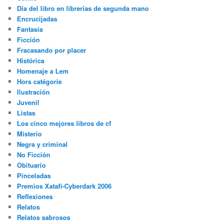
Día del libro en librerías de segunda mano
Encrucijadas
Fantasía
Ficción
Fracasando por placer
Histórica
Homenaje a Lem
Hors catégorie
Ilustración
Juvenil
Listas
Los cinco mejores libros de cf
Misterio
Negra y criminal
No Ficción
Obituario
Pinceladas
Premios Xatafi-Cyberdark 2006
Reflexiones
Relatos
Relatos sabrosos