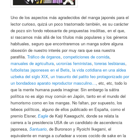
Uno de los aspectos más agradecidos del manga japonés para el
lector curioso, quizá un poco trastornado también, es su carácter
de pozo sin fondo rebosante de propuestas insólitas, en el que,
si rascamos más allá de los títulos más populares y los géneros
habituales, seguro que encontraremos un manga sobre alguna
obsesión de nuestro interés por muy rara que sea nuestra
parafilia.
Tráfico de órganos
,
competiciones de comida
,
manuales de agricultura
,
ucronías feministas
,
toreras lesbianas
,
futbolistas japoneses en el Betis
,
la vida cotidiana en una aldea
uzbeka del siglo XIX
,
un trasunto del patito feo protagonizado por
un bondadoso aparato reproductor masculino…
, etc, etc, todo lo
que la mente humana pueda imaginar. Sin embargo la sátira
política no es algo muy común en Japón, tanto en el mundo del
humorismo como en los mangas. No faltan, por supuesto, los
tebeos políticos, alguno de ellos publicado en España, como el
premio Eisner,
Eagle
de Kaiji Kawaguchi, donde se relata la
carrera a la presidencia USA de un candidato de ascendencia
japonesa,
Santuario
, de Buronson y Ryoichi Ikegami, el
equivalente en manga a cuñadear a voces cocido de sake en la