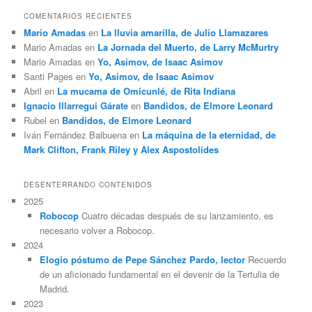
COMENTARIOS RECIENTES
Mario Amadas
en
La lluvia amarilla, de Julio Llamazares
Mario Amadas
en
La Jornada del Muerto, de Larry McMurtry
Mario Amadas
en
Yo, Asimov, de Isaac Asimov
Santi Pages
en
Yo, Asimov, de Isaac Asimov
Abril
en
La mucama de Omicunlé, de Rita Indiana
Ignacio Illarregui Gárate
en
Bandidos, de Elmore Leonard
Rubel
en
Bandidos, de Elmore Leonard
Iván Fernández Balbuena
en
La máquina de la eternidad, de
Mark Clifton, Frank Riley y Alex Aspostolides
DESENTERRANDO CONTENIDOS
2025
Robocop
Cuatro décadas después de su lanzamiento, es
necesario volver a Robocop.
2024
Elogio póstumo de Pepe Sánchez Pardo, lector
Recuerdo
de un aficionado fundamental en el devenir de la Tertulia de
Madrid.
2023