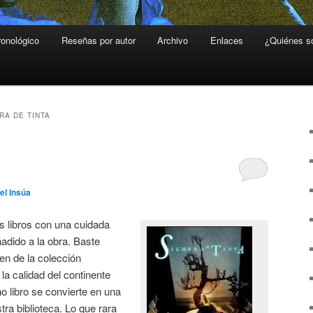
ronológico
Reseñas por autor
Archivo
Enlaces
¿Quiénes 
RA DE TINTA
del Insúa
 libros con una cuidada
adido a la obra. Baste
n de la colección
a calidad del continente
o libro se convierte en una
tra biblioteca. Lo que rara