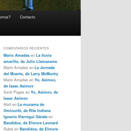
somos?
Contacto
COMENTARIOS RECIENTES
Mario Amadas
en
La lluvia
amarilla, de Julio Llamazares
Mario Amadas
en
La Jornada
del Muerto, de Larry McMurtry
Mario Amadas
en
Yo, Asimov,
de Isaac Asimov
Santi Pages
en
Yo, Asimov, de
Isaac Asimov
Abril
en
La mucama de
Omicunlé, de Rita Indiana
Ignacio Illarregui Gárate
en
Bandidos, de Elmore Leonard
Rubel
en
Bandidos, de Elmore