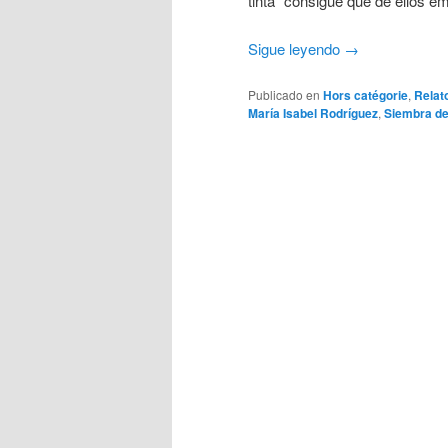
tinta” consigue que de ellos em
Sigue leyendo
→
Publicado en
Hors catégorie
,
Relat
María Isabel Rodríguez
,
Siembra de 