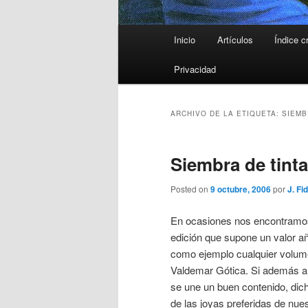
Menú
Inicio
Artículos
Índice c
principal
Privacidad
ARCHIVO DE LA ETIQUETA:
SIEMB
Siembra de tinta
Posted on
9 octubre, 2006
por
J. Fi
En ocasiones nos encontramos
edición que supone un valor añ
como ejemplo cualquier volume
Valdemar Gótica. Si además a l
se une un buen contenido, dich
de las joyas preferidas de nues