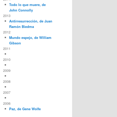
Todo lo que muere, de
John Connolly
2013
Antirresurrección, de Juan
Ramón Biedma
2012
Mundo espejo, de William
Gibson
2011
2010
2009
2008
2007
2006
Paz, de Gene Wolfe