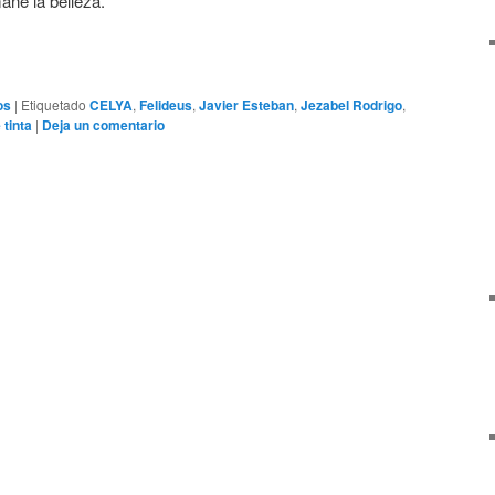
ane la belleza.
os
|
Etiquetado
CELYA
,
Felideus
,
Javier Esteban
,
Jezabel Rodrigo
,
tinta
|
Deja un comentario