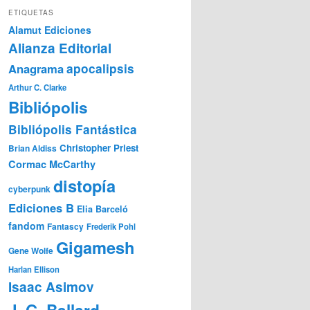
ETIQUETAS
Alamut Ediciones
Alianza Editorial
Anagrama
apocalipsis
Arthur C. Clarke
Bibliópolis
Bibliópolis Fantástica
Christopher Priest
Brian Aldiss
Cormac McCarthy
distopía
cyberpunk
Ediciones B
Elia Barceló
fandom
Fantascy
Frederik Pohl
Gigamesh
Gene Wolfe
Harlan Ellison
Isaac Asimov