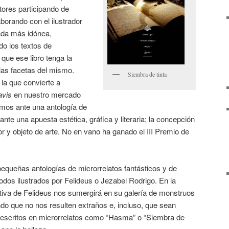
tores participando de
aborando con el ilustrador
tada más idónea,
do los textos de
que ese libro tenga la
las facetas del mismo.
Siembra de tinta
 la que convierte a
avis
en nuestro mercado
tamos ante una antología de
ante una apuesta estética, gráfica y literaria; la concepción
r y objeto de arte. No en vano ha ganado el III Premio de
 pequeñas antologías de microrrelatos fantásticos y de
todos ilustrados por Felideus o Jezabel Rodrigo. En la
ptiva de Felideus nos sumergirá en su galería de monstruos
do que no nos resulten extraños e, incluso, que sean
 descritos en microrrelatos como “Hasma” o “Siembra de