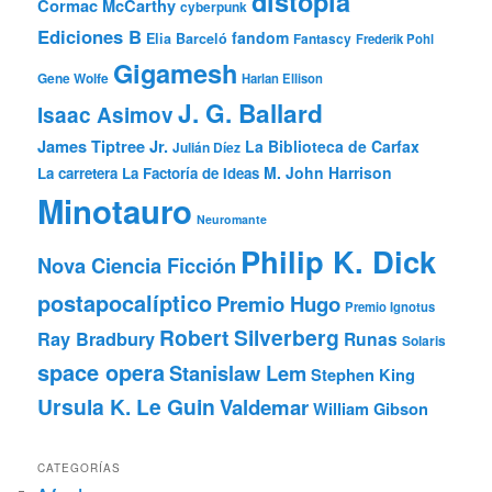
distopía
Cormac McCarthy
cyberpunk
Ediciones B
fandom
Elia Barceló
Fantascy
Frederik Pohl
Gigamesh
Gene Wolfe
Harlan Ellison
J. G. Ballard
Isaac Asimov
James Tiptree Jr.
La Biblioteca de Carfax
Julián Díez
M. John Harrison
La carretera
La Factoría de Ideas
Minotauro
Neuromante
Philip K. Dick
Nova Ciencia Ficción
postapocalíptico
Premio Hugo
Premio Ignotus
Robert Silverberg
Ray Bradbury
Runas
Solaris
space opera
Stanislaw Lem
Stephen King
Ursula K. Le Guin
Valdemar
William Gibson
CATEGORÍAS