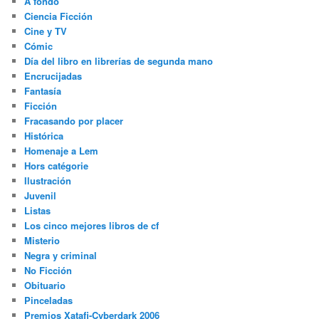
A fondo
Ciencia Ficción
Cine y TV
Cómic
Día del libro en librerías de segunda mano
Encrucijadas
Fantasía
Ficción
Fracasando por placer
Histórica
Homenaje a Lem
Hors catégorie
Ilustración
Juvenil
Listas
Los cinco mejores libros de cf
Misterio
Negra y criminal
No Ficción
Obituario
Pinceladas
Premios Xatafi-Cyberdark 2006