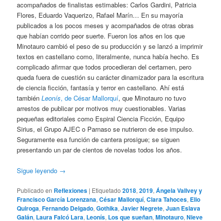
acompañados de finalistas estimables: Carlos Gardini, Patricia
Flores, Eduardo Vaquerizo, Rafael Marín… En su mayoría
publicados a los pocos meses y acompañados de otras obras
que habían corrido peor suerte. Fueron los años en los que
Minotauro cambió el peso de su producción y se lanzó a imprimir
textos en castellano como, literalmente, nunca había hecho. Es
complicado afirmar que todos procedieran del certamen, pero
queda fuera de cuestión su carácter dinamizador para la escritura
de ciencia ficción, fantasía y terror en castellano. Ahí está
también
Leonís
, de César Mallorquí
, que Minotauro no tuvo
arrestos de publicar por motivos muy cuestionables. Varias
pequeñas editoriales como Espiral Ciencia Ficción, Equipo
Sirius, el Grupo AJEC o Parnaso se nutrieron de ese impulso.
Seguramente esa función de cantera prosigue; se siguen
presentando un par de cientos de novelas todos los años.
Sigue leyendo
→
Publicado en
Reflexiones
|
Etiquetado
2018
,
2019
,
Ángela Vallvey y
Francisco García Lorenzana
,
César Mallorquí
,
Clara Tahoces
,
Elio
Quiroga
,
Fernando Delgado
,
Gothika
,
Javier Negrete
,
Juan Eslava
Galán
,
Laura Falcó Lara
,
Leonís
,
Los que sueñan
,
Minotauro
,
Nieve