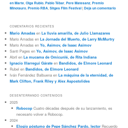
en Marte
,
Olga Rubio
,
Pablo Tébar
,
Pere Matesanz
,
Premio
Minotauro
,
Premio RBA
,
Sitges Film Festival
|
Deja un comentario
COMENTARIOS RECIENTES
Mario Amadas
en
La lluvia amarilla, de Julio Llamazares
Mario Amadas
en
La Jornada del Muerto, de Larry McMurtry
Mario Amadas
en
Yo, Asimov, de Isaac Asimov
Santi Pages
en
Yo, Asimov, de Isaac Asimov
Abril
en
La mucama de Omicunlé, de Rita Indiana
Ignacio Illarregui Gárate
en
Bandidos, de Elmore Leonard
Rubel
en
Bandidos, de Elmore Leonard
Iván Fernández Balbuena
en
La máquina de la eternidad, de
Mark Clifton, Frank Riley y Alex Aspostolides
DESENTERRANDO CONTENIDOS
2025
Robocop
Cuatro décadas después de su lanzamiento, es
necesario volver a Robocop.
2024
Elogio póstumo de Pepe Sánchez Pardo, lector
Recuerdo