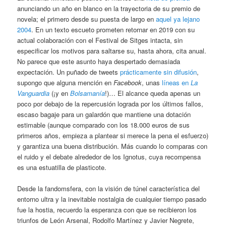
anunciando un año en blanco en la trayectoria de su premio de
novela; el primero desde su puesta de largo en
aquel ya lejano
2004
. En un texto escueto prometen retornar en 2019 con su
actual colaboración con el Festival de Sitges intacta, sin
especificar los motivos para saltarse su, hasta ahora, cita anual.
No parece que este asunto haya despertado demasiada
expectación. Un puñado de tweets
prácticamente sin difusión
,
supongo que alguna mención en
Facebook
, unas
líneas en
La
Vanguardia
(¡y en
Bolsamanía
!)… El alcance queda apenas un
poco por debajo de la repercusión lograda por los últimos fallos,
escaso bagaje para un galardón que mantiene una dotación
estimable (aunque comparado con los 18.000 euros de sus
primeros años, empieza a plantear si merece la pena el esfuerzo)
y garantiza una buena distribución. Más cuando lo comparas con
el ruido y el debate alrededor de los Ignotus, cuya recompensa
es una estuatilla de plasticote.
Desde la fandomsfera, con la visión de túnel característica del
entorno ultra y la inevitable nostalgia de cualquier tiempo pasado
fue la hostia, recuerdo la esperanza con que se recibieron los
triunfos de León Arsenal, Rodolfo Martínez y Javier Negrete,