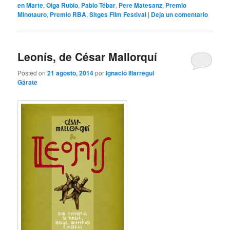
en Marte
,
Olga Rubio
,
Pablo Tébar
,
Pere Matesanz
,
Premio
Minotauro
,
Premio RBA
,
Sitges Film Festival
|
Deja un comentario
Leonís, de César Mallorquí
Posted on
21 agosto, 2014
por
Ignacio Illarregui
Gárate