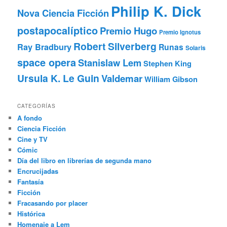
Philip K. Dick
Nova Ciencia Ficción
postapocalíptico
Premio Hugo
Premio Ignotus
Robert Silverberg
Ray Bradbury
Runas
Solaris
space opera
Stanislaw Lem
Stephen King
Ursula K. Le Guin
Valdemar
William Gibson
CATEGORÍAS
A fondo
Ciencia Ficción
Cine y TV
Cómic
Día del libro en librerías de segunda mano
Encrucijadas
Fantasía
Ficción
Fracasando por placer
Histórica
Homenaje a Lem