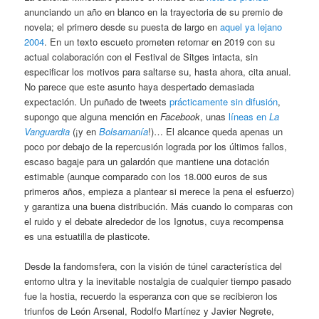
anunciando un año en blanco en la trayectoria de su premio de
novela; el primero desde su puesta de largo en
aquel ya lejano
2004
. En un texto escueto prometen retornar en 2019 con su
actual colaboración con el Festival de Sitges intacta, sin
especificar los motivos para saltarse su, hasta ahora, cita anual.
No parece que este asunto haya despertado demasiada
expectación. Un puñado de tweets
prácticamente sin difusión
,
supongo que alguna mención en
Facebook
, unas
líneas en
La
Vanguardia
(¡y en
Bolsamanía
!)… El alcance queda apenas un
poco por debajo de la repercusión lograda por los últimos fallos,
escaso bagaje para un galardón que mantiene una dotación
estimable (aunque comparado con los 18.000 euros de sus
primeros años, empieza a plantear si merece la pena el esfuerzo)
y garantiza una buena distribución. Más cuando lo comparas con
el ruido y el debate alrededor de los Ignotus, cuya recompensa
es una estuatilla de plasticote.
Desde la fandomsfera, con la visión de túnel característica del
entorno ultra y la inevitable nostalgia de cualquier tiempo pasado
fue la hostia, recuerdo la esperanza con que se recibieron los
triunfos de León Arsenal, Rodolfo Martínez y Javier Negrete,