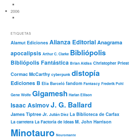
2006
ETIQUETAS
Alianza Editorial
Anagrama
Alamut Ediciones
Bibliópolis
apocalipsis
Arthur C. Clarke
Bibliópolis Fantástica
Christopher Priest
Brian Aldiss
distopía
Cormac McCarthy
cyberpunk
Ediciones B
fandom
Elia Barceló
Fantascy
Frederik Pohl
Gigamesh
Gene Wolfe
Harlan Ellison
J. G. Ballard
Isaac Asimov
James Tiptree Jr.
La Biblioteca de Carfax
Julián Díez
M. John Harrison
La carretera
La Factoría de Ideas
Minotauro
Neuromante