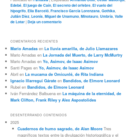
Edebé
,
El juego de Caín
,
El secreto del orfebre
,
El vuelo del
hipogrifo
,
Elia Barceló
,
Francisco García Lorenzana
,
Gothika
,
Julián Díez
,
Leonís
,
Miguel de Unamuno
,
Minotauro
,
Umbría
,
Valle
de Lotar
|
Deja un comentario
COMENTARIOS RECIENTES
Mario Amadas
en
La lluvia amarilla, de Julio Llamazares
Mario Amadas
en
La Jornada del Muerto, de Larry McMurtry
Mario Amadas
en
Yo, Asimov, de Isaac Asimov
Santi Pages
en
Yo, Asimov, de Isaac Asimov
Abril
en
La mucama de Omicunlé, de Rita Indiana
Ignacio Illarregui Gárate
en
Bandidos, de Elmore Leonard
Rubel
en
Bandidos, de Elmore Leonard
Iván Fernández Balbuena
en
La máquina de la eternidad, de
Mark Clifton, Frank Riley y Alex Aspostolides
DESENTERRANDO CONTENIDOS
2025
Cuadernos de humo sagrado, de Alan Moore
Tres
magníficos textos entre la divulgación historiográfica y el