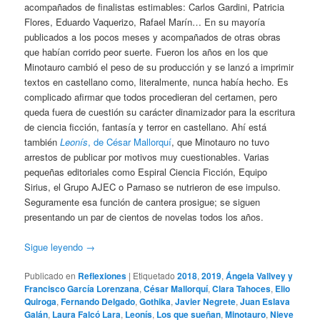
acompañados de finalistas estimables: Carlos Gardini, Patricia
Flores, Eduardo Vaquerizo, Rafael Marín… En su mayoría
publicados a los pocos meses y acompañados de otras obras
que habían corrido peor suerte. Fueron los años en los que
Minotauro cambió el peso de su producción y se lanzó a imprimir
textos en castellano como, literalmente, nunca había hecho. Es
complicado afirmar que todos procedieran del certamen, pero
queda fuera de cuestión su carácter dinamizador para la escritura
de ciencia ficción, fantasía y terror en castellano. Ahí está
también
Leonís
, de César Mallorquí
, que Minotauro no tuvo
arrestos de publicar por motivos muy cuestionables. Varias
pequeñas editoriales como Espiral Ciencia Ficción, Equipo
Sirius, el Grupo AJEC o Parnaso se nutrieron de ese impulso.
Seguramente esa función de cantera prosigue; se siguen
presentando un par de cientos de novelas todos los años.
Sigue leyendo
→
Publicado en
Reflexiones
|
Etiquetado
2018
,
2019
,
Ángela Vallvey y
Francisco García Lorenzana
,
César Mallorquí
,
Clara Tahoces
,
Elio
Quiroga
,
Fernando Delgado
,
Gothika
,
Javier Negrete
,
Juan Eslava
Galán
,
Laura Falcó Lara
,
Leonís
,
Los que sueñan
,
Minotauro
,
Nieve