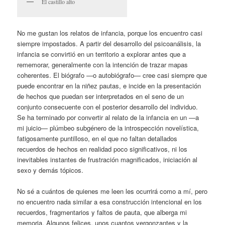
El castillo alto
No me gustan los relatos de infancia, porque los encuentro casi
siempre impostados. A partir del desarrollo del psicoanálisis, la
infancia se convirtió en un territorio a explorar antes que a
rememorar, generalmente con la intención de trazar mapas
coherentes. El biógrafo —o autobiógrafo— cree casi siempre que
puede encontrar en la niñez pautas, e incide en la presentación
de hechos que puedan ser interpretados en el seno de un
conjunto consecuente con el posterior desarrollo del individuo.
Se ha terminado por convertir al relato de la infancia en un —a
mi juicio— plúmbeo subgénero de la introspección novelística,
fatigosamente puntilloso, en el que no faltan detallados
recuerdos de hechos en realidad poco significativos, ni los
inevitables instantes de frustración magnificados, iniciación al
sexo y demás tópicos.
No sé a cuántos de quienes me leen les ocurrirá como a mí, pero
no encuentro nada similar a esa construcción intencional en los
recuerdos, fragmentarios y faltos de pauta, que alberga mi
memoria. Algunos felices, unos cuantos vergonzantes y la