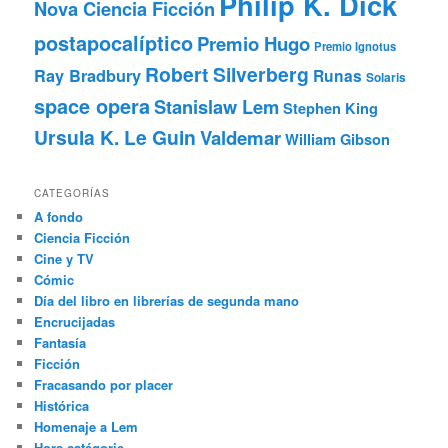
Philip K. Dick
Nova Ciencia Ficción
postapocalíptico
Premio Hugo
Premio Ignotus
Robert Silverberg
Ray Bradbury
Runas
Solaris
space opera
Stanislaw Lem
Stephen King
Ursula K. Le Guin
Valdemar
William Gibson
CATEGORÍAS
A fondo
Ciencia Ficción
Cine y TV
Cómic
Día del libro en librerías de segunda mano
Encrucijadas
Fantasía
Ficción
Fracasando por placer
Histórica
Homenaje a Lem
Hors catégorie