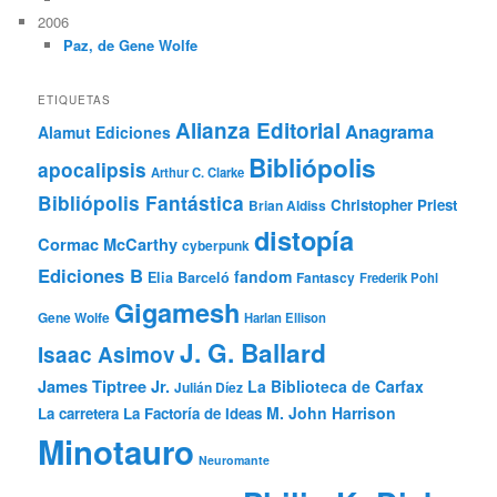
2006
Paz, de Gene Wolfe
ETIQUETAS
Alianza Editorial
Anagrama
Alamut Ediciones
Bibliópolis
apocalipsis
Arthur C. Clarke
Bibliópolis Fantástica
Christopher Priest
Brian Aldiss
distopía
Cormac McCarthy
cyberpunk
Ediciones B
fandom
Elia Barceló
Fantascy
Frederik Pohl
Gigamesh
Gene Wolfe
Harlan Ellison
J. G. Ballard
Isaac Asimov
James Tiptree Jr.
La Biblioteca de Carfax
Julián Díez
M. John Harrison
La carretera
La Factoría de Ideas
Minotauro
Neuromante