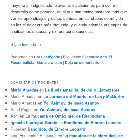
mayoría sin significado relevante, insuficientes para definir mi
desarrollo como persona, en el que han tenido bastante más que
ver los aprendizajes y daños sufridos en las etapas de mi vida
en las el dolor era más profundo, y cuando además era capaz de
analizar los sucesos y extraer consecuencias.
Sigue leyendo
→
Publicado en
Hors catégorie
|
Etiquetado
El castillo alto
,
El
Funambulista
,
Stanislaw Lem
|
Deja un comentario
COMENTARIOS RECIENTES
Mario Amadas
en
La lluvia amarilla, de Julio Llamazares
Mario Amadas
en
La Jornada del Muerto, de Larry McMurtry
Mario Amadas
en
Yo, Asimov, de Isaac Asimov
Santi Pages
en
Yo, Asimov, de Isaac Asimov
Abril
en
La mucama de Omicunlé, de Rita Indiana
Ignacio Illarregui Gárate
en
Bandidos, de Elmore Leonard
Rubel
en
Bandidos, de Elmore Leonard
Iván Fernández Balbuena
en
La máquina de la eternidad, de