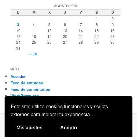
AGOSTO 2026
L
M
X
J
V
S
D
1
2
3
4
5
6
7
8
9
10
11
12
13
14
15
16
17
18
19
20
21
22
23
24
25
26
27
28
29
30
31
« Jul
META
Acceder
Feed de entradas
Feed de comentarios
WordPress.org
Este sitio utiliza cookies funcionales y scripts
externos para mejorar tu experiencia.
Privacidad
Funciona gracias a WordPress
Mis ajustes
Acepto