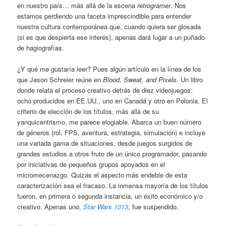
en nuestro país… más allá de la escena
retrogramer
. Nos
estamos perdiendo una faceta imprescindible para entender
nuestra cultura contemporánea que, cuando quiera ser glosada
(si es que despierta ese interés), apenas dará lugar a un puñado
de hagiografías.
¿Y qué me gustaría leer? Pues algún artículo en la línea de los
que Jason Schreier reúne en
Blood, Sweat, and Pixels
. Un libro
donde relata el proceso creativo detrás de diez videojuegos:
ocho producidos en EE.UU., uno en Canadá y otro en Polonia. El
criterio de elección de los títulos, más allá de su
yanquicentrismo, me parece elogiable. Abarca un buen número
de géneros (rol, FPS, aventura, estrategia, simulación) e incluye
una variada gama de situaciones, desde juegos surgidos de
grandes estudios a otros fruto de un único programador, pasando
por iniciativas de pequeños grupos apoyados en el
micromecenazgo. Quizás el aspecto más endeble de esta
caracterización sea el fracaso. La inmensa mayoría de los títulos
fueron, en primera o segunda instancia, un éxito económico y/o
creativo. Apenas uno,
Star Wars 1313
, fue suspendido.