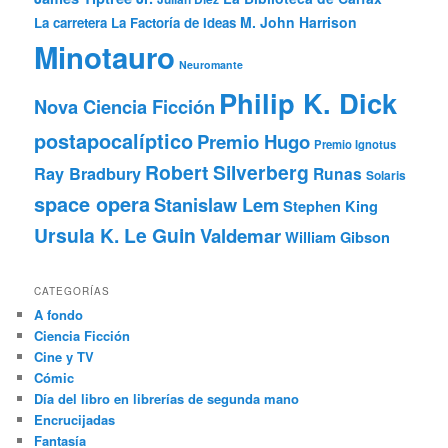
M. John Harrison
La carretera
La Factoría de Ideas
Minotauro
Neuromante
Philip K. Dick
Nova Ciencia Ficción
postapocalíptico
Premio Hugo
Premio Ignotus
Robert Silverberg
Ray Bradbury
Runas
Solaris
space opera
Stanislaw Lem
Stephen King
Ursula K. Le Guin
Valdemar
William Gibson
CATEGORÍAS
A fondo
Ciencia Ficción
Cine y TV
Cómic
Día del libro en librerías de segunda mano
Encrucijadas
Fantasía