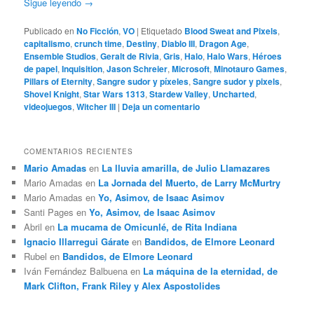
Sigue leyendo
→
Publicado en
No Ficción
,
VO
|
Etiquetado
Blood Sweat and Pixels
,
capitalismo
,
crunch time
,
Destiny
,
Diablo III
,
Dragon Age
,
Ensemble Studios
,
Geralt de Rivia
,
Gris
,
Halo
,
Halo Wars
,
Héroes
de papel
,
Inquisition
,
Jason Schreier
,
Microsoft
,
Minotauro Games
,
Pillars of Eternity
,
Sangre sudor y píxeles
,
Sangre sudor y pixels
,
Shovel Knight
,
Star Wars 1313
,
Stardew Valley
,
Uncharted
,
videojuegos
,
Witcher III
|
Deja un comentario
COMENTARIOS RECIENTES
Mario Amadas
en
La lluvia amarilla, de Julio Llamazares
Mario Amadas
en
La Jornada del Muerto, de Larry McMurtry
Mario Amadas
en
Yo, Asimov, de Isaac Asimov
Santi Pages
en
Yo, Asimov, de Isaac Asimov
Abril
en
La mucama de Omicunlé, de Rita Indiana
Ignacio Illarregui Gárate
en
Bandidos, de Elmore Leonard
Rubel
en
Bandidos, de Elmore Leonard
Iván Fernández Balbuena
en
La máquina de la eternidad, de
Mark Clifton, Frank Riley y Alex Aspostolides