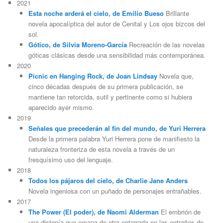
2021
Esta noche arderá el cielo, de Emilio Bueso
Brillante
novela apocalíptica del autor de Cenital y Los ojos bizcos del
sol.
Gótico, de Silvia Moreno-García
Recreación de las novelas
góticas clásicas desde una sensibilidad más contemporánea.
2020
Picnic en Hanging Rock, de Joan Lindsay
Novela que,
cinco décadas después de su primera publicación, se
mantiene tan retorcida, sutil y pertinente como si hubiera
aparecido ayer mismo.
2019
Señales que precederán al fin del mundo, de Yuri Herrera
Desde la primera palabra Yuri Herrera pone de manifiesto la
naturaleza fronteriza de esta novela a través de un
fresquísimo uso del lenguaje.
2018
Todos los pájaros del cielo, de Charlie Jane Anders
Novela ingeniosa con un puñado de personajes entrañables.
2017
The Power (El poder), de Naomi Alderman
El embrión de
una distopía que emana de otra enterrada en las entrañas de