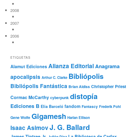
2008
2007
2006
ETIQUETAS
Alianza Editorial
Anagrama
Alamut Ediciones
Bibliópolis
apocalipsis
Arthur C. Clarke
Bibliópolis Fantástica
Christopher Priest
Brian Aldiss
distopía
Cormac McCarthy
cyberpunk
Ediciones B
fandom
Elia Barceló
Fantascy
Frederik Pohl
Gigamesh
Gene Wolfe
Harlan Ellison
J. G. Ballard
Isaac Asimov
James Tiptree Jr.
La Biblioteca de Carfax
Julián Díez