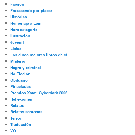
Ficción
Fracasando por placer
Histórica
Homenaje a Lem
Hors catégorie
Ilustración
Juvenil
Listas
Los cinco mejores libros de cf
Misterio
Negra y criminal
No Ficción
Obituario
Pinceladas
Premios Xatafi-Cyberdark 2006
Reflexiones
Relatos
Relatos sabrosos
Terror
Traducción
VO