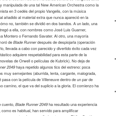
a y manipulada de una tal New American Orchestra como la
ista en 3 cedés del propio Vangelis, con la música
rial añadido al material extra que nunca apareció en la
 cómo no, también se dividió en dos bandos. A un lado, una
tregó a ella, con nombres como José Luis Guarner,
sa Montero o Fernando Savater. Al otro, una mayoría
moró de
Blade Runner
después de despiojarla (operación
lo, llevada a cabo con parecido y divertido éxito cada vez
tástico adquiere respetabilidad para esta parte de la
 novelas de Orwell o películas de Kubrick). No deja de
ner 2049
haya repetido algunos tics del estreno: poca
vos muy semejantes (aburrida, lenta, cargante, malograda,
pasa con la película de Villeneuve dentro de un par de
o camino, el que va del suplicio a la gloria. El comienzo ha
e cuento,
Blade Runner 2049
ha resultado una experiencia
, como es habitual, han servido para amplificar