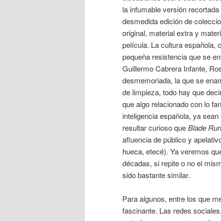
la infumable versión recortad
desmedida edición de coleccion
original, material extra y mate
película. La cultura española,
pequeña resistencia que se en
Guillermo Cabrera Infante, Ro
desmemoriada, la que se ena
de limpieza, todo hay que decir
que algo relacionado con lo fan
inteligencia española, ya sean
resultar curioso que
Blade Run
afluencia de público y apelati
hueca, etecé). Ya veremos qué 
décadas, si repite o no el mism
sido bastante similar.
Para algunos, entre los que m
fascinante. Las redes sociales