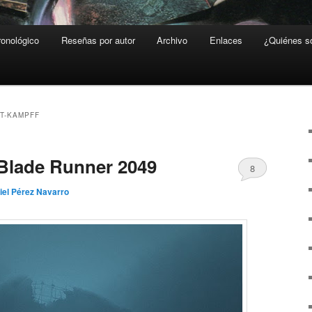
ronológico
Reseñas por autor
Archivo
Enlaces
¿Quiénes 
T-KAMPFF
 Blade Runner 2049
8
iel Pérez Navarro