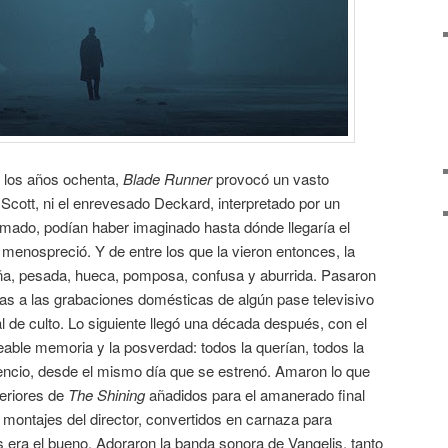
en los años ochenta,
Blade Runner
provocó un vasto
y Scott, ni el enrevesado Deckard, interpretado por un
mado, podían haber imaginado hasta dónde llegaría el
a menospreció. Y de entre los que la vieron entonces, la
raña, pesada, hueca, pomposa, confusa y aburrida. Pasaron
ias a las grabaciones domésticas de algún pase televisivo
l de culto. Lo siguiente llegó una década después, con el
able memoria y la posverdad: todos la querían, todos la
lencio, desde el mismo día que se estrenó. Amaron lo que
teriores de
The Shining
añadidos para el amanerado final
s montajes del director, convertidos en carnaza para
s era el bueno. Adoraron la banda sonora de Vangelis, tanto