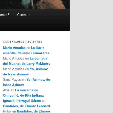
somos?
Contacto
COMENTARIOS RECIENTES
Mario Amadas
en
La lluvia
amarilla, de Julio Llamazares
Mario Amadas
en
La Jornada
del Muerto, de Larry McMurtry
Mario Amadas
en
Yo, Asimov,
de Isaac Asimov
Santi Pages
en
Yo, Asimov, de
Isaac Asimov
Abril
en
La mucama de
Omicunlé, de Rita Indiana
Ignacio Illarregui Gárate
en
Bandidos, de Elmore Leonard
Rubel
en
Bandidos, de Elmore