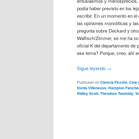
entusiasmos y menosprecios, c
podía haber previsto en los l
escribir. En un momento en el 
las opiniones monolíticas y las
pregunta sobre Deckard y otro
Walfisch/Zimmer, se me ha ocurr
oficial K del departamento de 
ese tema? Porque, creo, ahí es
Sigue leyendo
→
Publicado en
Ciencia Ficción
,
Cine 
Denis Villeneuve
,
Hampton Fanche
Ridley Scott
,
Theodore Twombly
,
V