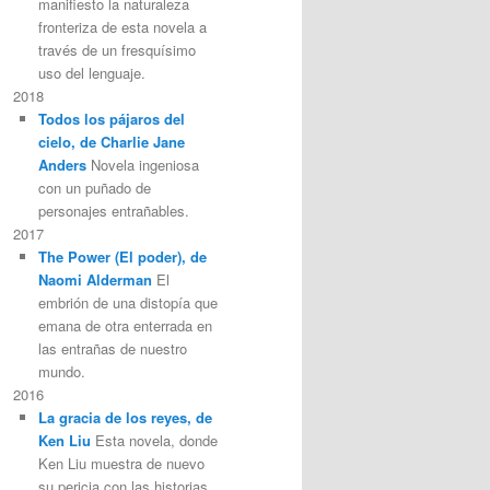
manifiesto la naturaleza
fronteriza de esta novela a
través de un fresquísimo
uso del lenguaje.
2018
Todos los pájaros del
cielo, de Charlie Jane
Anders
Novela ingeniosa
con un puñado de
personajes entrañables.
2017
The Power (El poder), de
Naomi Alderman
El
embrión de una distopía que
emana de otra enterrada en
las entrañas de nuestro
mundo.
2016
La gracia de los reyes, de
Ken Liu
Esta novela, donde
Ken Liu muestra de nuevo
su pericia con las historias