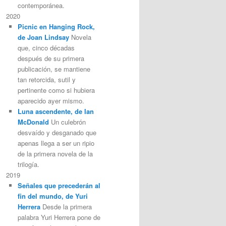
contemporánea.
2020
Picnic en Hanging Rock,
de Joan Lindsay
Novela
que, cinco décadas
después de su primera
publicación, se mantiene
tan retorcida, sutil y
pertinente como si hubiera
aparecido ayer mismo.
Luna ascendente, de Ian
McDonald
Un culebrón
desvaído y desganado que
apenas llega a ser un ripio
de la primera novela de la
trilogía.
2019
Señales que precederán al
fin del mundo, de Yuri
Herrera
Desde la primera
palabra Yuri Herrera pone de