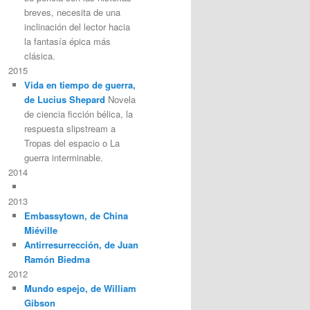
breves, necesita de una
inclinación del lector hacia
la fantasía épica más
clásica.
2015
Vida en tiempo de guerra,
de Lucius Shepard
Novela
de ciencia ficción bélica, la
respuesta slipstream a
Tropas del espacio o La
guerra interminable.
2014
2013
Embassytown, de China
Miéville
Antirresurrección, de Juan
Ramón Biedma
2012
Mundo espejo, de William
Gibson