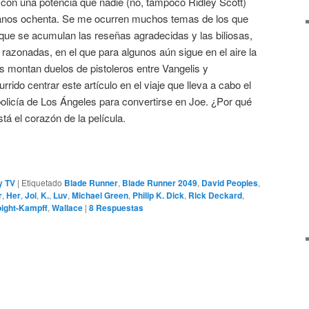
on una potencia que nadie (no, tampoco Ridley Scott)
ejanos ochenta. Se me ocurren muchos temas de los que
que se acumulan las reseñas agradecidas y las biliosas,
 razonadas, en el que para algunos aún sigue en el aire la
s montan duelos de pistoleros entre Vangelis y
ido centrar este artículo en el viaje que lleva a cabo el
policía de Los Ángeles para convertirse en Joe. ¿Por qué
tá el corazón de la película.
y TV
|
Etiquetado
Blade Runner
,
Blade Runner 2049
,
David Peoples
,
r
,
Her
,
Joi
,
K.
,
Luv
,
Michael Green
,
Philip K. Dick
,
Rick Deckard
,
oight-Kampff
,
Wallace
|
8
Respuestas