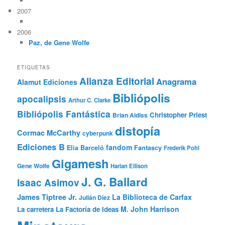
2007
2006
Paz, de Gene Wolfe
ETIQUETAS
Alianza Editorial
Anagrama
Alamut Ediciones
Bibliópolis
apocalipsis
Arthur C. Clarke
Bibliópolis Fantástica
Christopher Priest
Brian Aldiss
distopía
Cormac McCarthy
cyberpunk
Ediciones B
fandom
Elia Barceló
Fantascy
Frederik Pohl
Gigamesh
Gene Wolfe
Harlan Ellison
J. G. Ballard
Isaac Asimov
James Tiptree Jr.
La Biblioteca de Carfax
Julián Díez
M. John Harrison
La carretera
La Factoría de Ideas