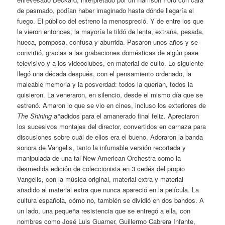
de pasmado, podían haber imaginado hasta dónde llegaría el
fuego. El público del estreno la menospreció. Y de entre los que
la vieron entonces, la mayoría la tildó de lenta, extraña, pesada,
hueca, pomposa, confusa y aburrida. Pasaron unos años y se
convirtió, gracias a las grabaciones domésticas de algún pase
televisivo y a los videoclubes, en material de culto. Lo siguiente
llegó una década después, con el pensamiento ordenado, la
maleable memoria y la posverdad: todos la querían, todos la
quisieron. La veneraron, en silencio, desde el mismo día que se
estrenó. Amaron lo que se vio en cines, incluso los exteriores de
The Shining
añadidos para el amanerado final feliz. Apreciaron
los sucesivos montajes del director, convertidos en carnaza para
discusiones sobre cuál de ellos era el bueno. Adoraron la banda
sonora de Vangelis, tanto la infumable versión recortada y
manipulada de una tal New American Orchestra como la
desmedida edición de coleccionista en 3 cedés del propio
Vangelis, con la música original, material extra y material
añadido al material extra que nunca apareció en la película. La
cultura española, cómo no, también se dividió en dos bandos. A
un lado, una pequeña resistencia que se entregó a ella, con
nombres como José Luis Guarner, Guillermo Cabrera Infante,