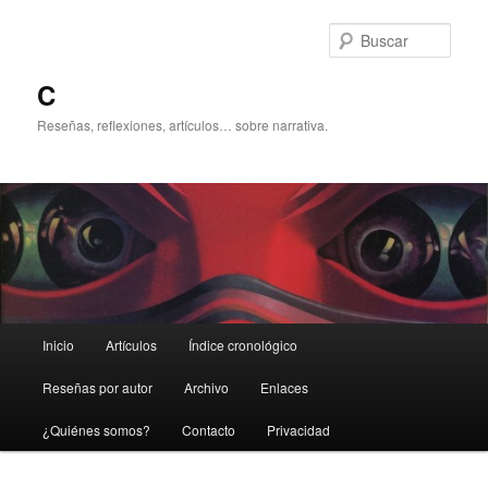
Ir
Ir
al
al
Busc
contenido
contenido
principal
secundario
C
Reseñas, reflexiones, artículos… sobre narrativa.
Menú
Inicio
Artículos
Índice cronológico
principal
Reseñas por autor
Archivo
Enlaces
¿Quiénes somos?
Contacto
Privacidad