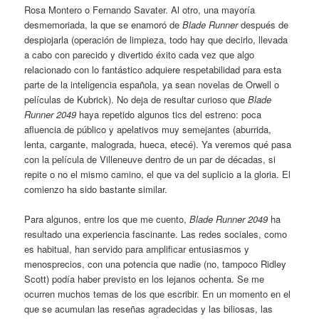
Rosa Montero o Fernando Savater. Al otro, una mayoría
desmemoriada, la que se enamoró de
Blade Runner
después de
despiojarla (operación de limpieza, todo hay que decirlo, llevada
a cabo con parecido y divertido éxito cada vez que algo
relacionado con lo fantástico adquiere respetabilidad para esta
parte de la inteligencia española, ya sean novelas de Orwell o
películas de Kubrick). No deja de resultar curioso que
Blade
Runner 2049
haya repetido algunos tics del estreno: poca
afluencia de público y apelativos muy semejantes (aburrida,
lenta, cargante, malograda, hueca, etecé). Ya veremos qué pasa
con la película de Villeneuve dentro de un par de décadas, si
repite o no el mismo camino, el que va del suplicio a la gloria. El
comienzo ha sido bastante similar.
Para algunos, entre los que me cuento,
Blade Runner 2049
ha
resultado una experiencia fascinante. Las redes sociales, como
es habitual, han servido para amplificar entusiasmos y
menosprecios, con una potencia que nadie (no, tampoco Ridley
Scott) podía haber previsto en los lejanos ochenta. Se me
ocurren muchos temas de los que escribir. En un momento en el
que se acumulan las reseñas agradecidas y las biliosas, las