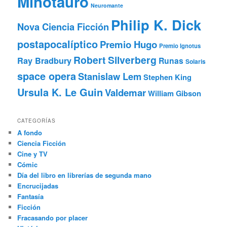
Minotauro
Neuromante
Philip K. Dick
Nova Ciencia Ficción
postapocalíptico
Premio Hugo
Premio Ignotus
Robert Silverberg
Ray Bradbury
Runas
Solaris
space opera
Stanislaw Lem
Stephen King
Ursula K. Le Guin
Valdemar
William Gibson
CATEGORÍAS
A fondo
Ciencia Ficción
Cine y TV
Cómic
Día del libro en librerías de segunda mano
Encrucijadas
Fantasía
Ficción
Fracasando por placer