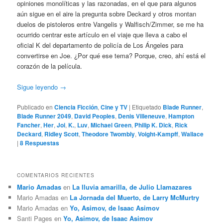
opiniones monolíticas y las razonadas, en el que para algunos
aún sigue en el aire la pregunta sobre Deckard y otros montan
duelos de pistoleros entre Vangelis y Walfisch/Zimmer, se me ha
ocurrido centrar este artículo en el viaje que lleva a cabo el
oficial K del departamento de policía de Los Ángeles para
convertirse en Joe. ¿Por qué ese tema? Porque, creo, ahí está el
corazón de la película.
Sigue leyendo
→
Publicado en
Ciencia Ficción
,
Cine y TV
|
Etiquetado
Blade Runner
,
Blade Runner 2049
,
David Peoples
,
Denis Villeneuve
,
Hampton
Fancher
,
Her
,
Joi
,
K.
,
Luv
,
Michael Green
,
Philip K. Dick
,
Rick
Deckard
,
Ridley Scott
,
Theodore Twombly
,
Voight-Kampff
,
Wallace
|
8
Respuestas
COMENTARIOS RECIENTES
Mario Amadas
en
La lluvia amarilla, de Julio Llamazares
Mario Amadas
en
La Jornada del Muerto, de Larry McMurtry
Mario Amadas
en
Yo, Asimov, de Isaac Asimov
Santi Pages
en
Yo, Asimov, de Isaac Asimov