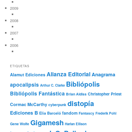
2009
2008
2007
2006
ETIQUETAS
Alianza Editorial
Anagrama
Alamut Ediciones
Bibliópolis
apocalipsis
Arthur C. Clarke
Bibliópolis Fantástica
Christopher Priest
Brian Aldiss
distopía
Cormac McCarthy
cyberpunk
Ediciones B
fandom
Elia Barceló
Fantascy
Frederik Pohl
Gigamesh
Gene Wolfe
Harlan Ellison