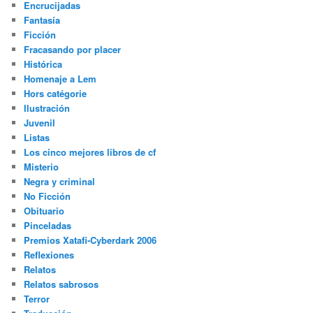
Encrucijadas
Fantasía
Ficción
Fracasando por placer
Histórica
Homenaje a Lem
Hors catégorie
Ilustración
Juvenil
Listas
Los cinco mejores libros de cf
Misterio
Negra y criminal
No Ficción
Obituario
Pinceladas
Premios Xatafi-Cyberdark 2006
Reflexiones
Relatos
Relatos sabrosos
Terror