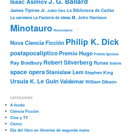
J. G. Ballard
Isaac Asimov
James Tiptree Jr.
La Biblioteca de Carfax
Julián Díez
M. John Harrison
La carretera
La Factoría de Ideas
Minotauro
Neuromante
Philip K. Dick
Nova Ciencia Ficción
postapocalíptico
Premio Hugo
Premio Ignotus
Robert Silverberg
Ray Bradbury
Runas
Solaris
space opera
Stanislaw Lem
Stephen King
Ursula K. Le Guin
Valdemar
William Gibson
CATEGORÍAS
A fondo
Ciencia Ficción
Cine y TV
Cómic
Día del libro en librerías de segunda mano