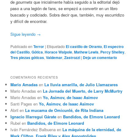
de
gourmets
que inicialmente había seguido a la editorial dejó
paso a una legión de fans, se empezó a convertir en un libro
buscado y codiciado. Sobra decir que, también, muy escurridizo
y difícil de encontrar.
Sigue leyendo
→
Publicado en
Terror
|
Etiquetado
El castillo de Otranto
,
El espectro
del Castillo
,
Gótica
,
Horace Walpole
,
Mathew Lewis
,
Percy Shelley
,
Tres piezas góticas
,
Valdemar
,
Zastrozzi
|
Deja un comentario
COMENTARIOS RECIENTES
Mario Amadas
en
La lluvia amarilla, de Julio Llamazares
Mario Amadas
en
La Jornada del Muerto, de Larry McMurtry
Mario Amadas
en
Yo, Asimov, de Isaac Asimov
Santi Pages
en
Yo, Asimov, de Isaac Asimov
Abril
en
La mucama de Omicunlé, de Rita Indiana
Ignacio Illarregui Gárate
en
Bandidos, de Elmore Leonard
Rubel
en
Bandidos, de Elmore Leonard
Iván Fernández Balbuena
en
La máquina de la eternidad, de
Mark Clifton, Frank Riley y Alex Aspostolides