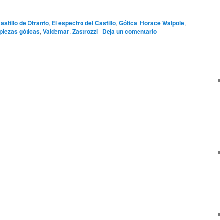
castillo de Otranto
,
El espectro del Castillo
,
Gótica
,
Horace Walpole
,
piezas góticas
,
Valdemar
,
Zastrozzi
|
Deja un comentario