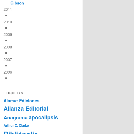
Gibson
2011
2010
2009
2008
2007
2006
ETIQUETAS
Alamut Ediciones
Alianza Editorial
Anagrama
apocalipsis
Arthur C. Clarke