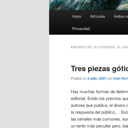
Menú
Inicio
Artículos
Índice c
principal
Privacidad
ARCHIVO DE LA ETIQUETA:
EL CA
Tres piezas góti
Posted on
2 julio, 2007
por
Iván Fer
Hay muchas formas de determi
editorial. Están los premios que
autores que publica, el dinero
la respuesta del público,… Es
las señales más comunes, aunq
un tanto más peculiar pero, baj