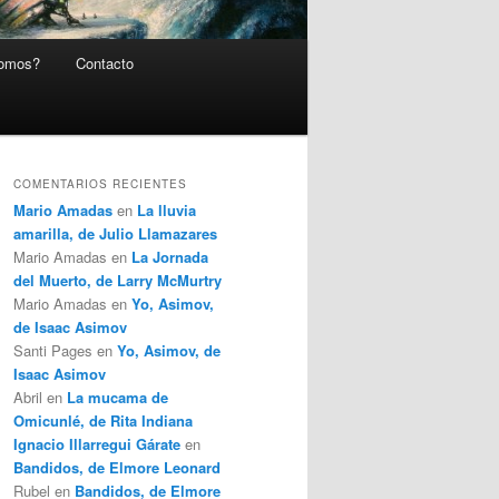
somos?
Contacto
COMENTARIOS RECIENTES
Mario Amadas
en
La lluvia
amarilla, de Julio Llamazares
Mario Amadas
en
La Jornada
del Muerto, de Larry McMurtry
Mario Amadas
en
Yo, Asimov,
de Isaac Asimov
Santi Pages
en
Yo, Asimov, de
Isaac Asimov
Abril
en
La mucama de
Omicunlé, de Rita Indiana
Ignacio Illarregui Gárate
en
Bandidos, de Elmore Leonard
Rubel
en
Bandidos, de Elmore