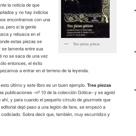
ante la noticia de que
gotados y no hay indicios
i nos encontramos con una
a, pero si la gente
usca y rebusca en el
nde estas piezas se
Tres piezas góticas
 se lamenta entre sus
é no se saca de una vez
sólo entonces, el éxito
zamos a entrar en el terreno de la leyenda.
 esto último y este libro es un buen ejemplo.
Tres piezas
s publicaciones –nº 10 de la colección Gótica– y se agotó
de ahí, y para cuando el pequeño círculo de
gourmets
que
 editorial dejó paso a una legión de fans, se empezó a
y codiciado. Sobra decir que, también, muy escurridizo y