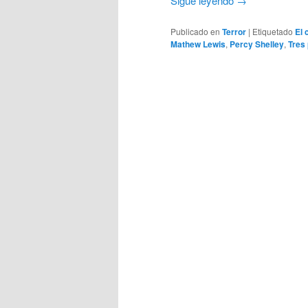
Sigue leyendo
→
Publicado en
Terror
|
Etiquetado
El 
Mathew Lewis
,
Percy Shelley
,
Tres 