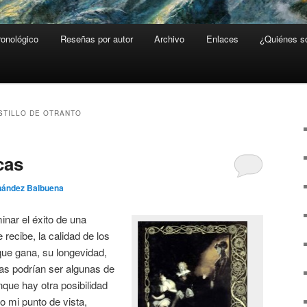
ronológico
Reseñas por autor
Archivo
Enlaces
¿Quiénes 
STILLO DE OTRANTO
cas
nández Balbuena
nar el éxito de una
 recibe, la calidad de los
 que gana, su longevidad,
tas podrían ser algunas de
ue hay otra posibilidad
o mi punto de vista,