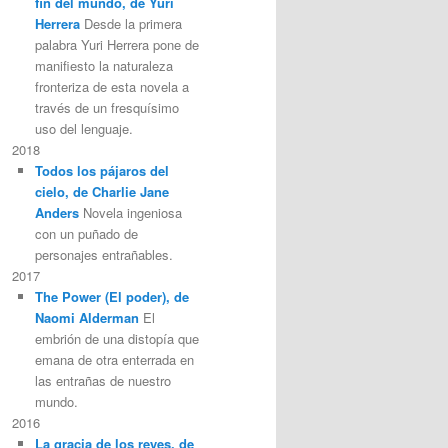
fin del mundo, de Yuri
Herrera
Desde la primera
palabra Yuri Herrera pone de
manifiesto la naturaleza
fronteriza de esta novela a
través de un fresquísimo
uso del lenguaje.
2018
Todos los pájaros del
cielo, de Charlie Jane
Anders
Novela ingeniosa
con un puñado de
personajes entrañables.
2017
The Power (El poder), de
Naomi Alderman
El
embrión de una distopía que
emana de otra enterrada en
las entrañas de nuestro
mundo.
2016
La gracia de los reyes, de