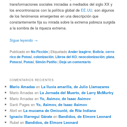
transformaciones sociales iniciadas a mediados del siglo XX y
los encontronazos con la política global de
EE.UU
. son algunos
de los fenómenos emergentes en una descripción que
constantemente fija su mirada sobre la extrema pobreza surgida
a la sombra de la riqueza extrema.
Sigue leyendo
→
Publicado en
No Ficción
|
Etiquetado
Ander Izagirre
,
Bolivia
,
cerro
rico de Potosí
,
colonización
,
Libros del KO
,
neocolonización
,
plata
,
Potocsi
,
Potosí
,
Simón Patiño
|
Deja un comentario
COMENTARIOS RECIENTES
Mario Amadas
en
La lluvia amarilla, de Julio Llamazares
Mario Amadas
en
La Jornada del Muerto, de Larry McMurtry
Mario Amadas
en
Yo, Asimov, de Isaac Asimov
Santi Pages
en
Yo, Asimov, de Isaac Asimov
Abril
en
La mucama de Omicunlé, de Rita Indiana
Ignacio Illarregui Gárate
en
Bandidos, de Elmore Leonard
Rubel
en
Bandidos, de Elmore Leonard