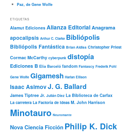
Paz, de Gene Wolfe
ETIQUETAS
Alianza Editorial
Anagrama
Alamut Ediciones
Bibliópolis
apocalipsis
Arthur C. Clarke
Bibliópolis Fantástica
Christopher Priest
Brian Aldiss
distopía
Cormac McCarthy
cyberpunk
Ediciones B
fandom
Elia Barceló
Fantascy
Frederik Pohl
Gigamesh
Gene Wolfe
Harlan Ellison
J. G. Ballard
Isaac Asimov
James Tiptree Jr.
La Biblioteca de Carfax
Julián Díez
M. John Harrison
La carretera
La Factoría de Ideas
Minotauro
Neuromante
Philip K. Dick
Nova Ciencia Ficción