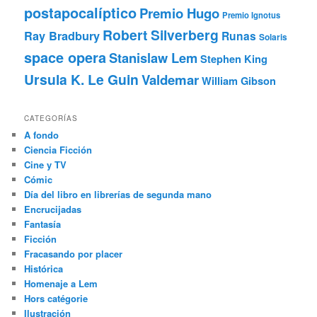
postapocalíptico
Premio Hugo
Premio Ignotus
Robert Silverberg
Ray Bradbury
Runas
Solaris
space opera
Stanislaw Lem
Stephen King
Ursula K. Le Guin
Valdemar
William Gibson
CATEGORÍAS
A fondo
Ciencia Ficción
Cine y TV
Cómic
Día del libro en librerías de segunda mano
Encrucijadas
Fantasía
Ficción
Fracasando por placer
Histórica
Homenaje a Lem
Hors catégorie
Ilustración