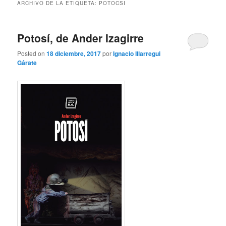
ARCHIVO DE LA ETIQUETA:
POTOCSI
Potosí, de Ander Izagirre
Posted on
18 diciembre, 2017
por
Ignacio Illarregui
Gárate