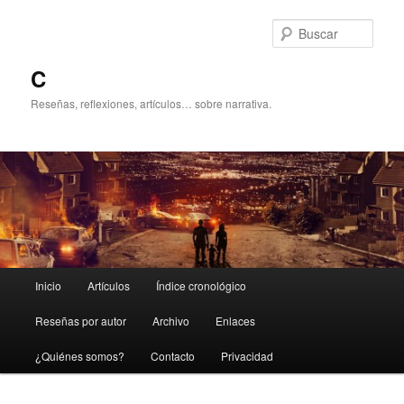
Ir
Ir
al
al
Busc
contenido
contenido
principal
secundario
C
Reseñas, reflexiones, artículos… sobre narrativa.
Menú
Inicio
Artículos
Índice cronológico
principal
Reseñas por autor
Archivo
Enlaces
¿Quiénes somos?
Contacto
Privacidad