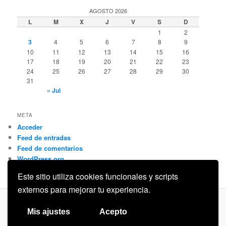
AGOSTO 2026
L
M
X
J
V
S
D
1
2
3
4
5
6
7
8
9
10
11
12
13
14
15
16
17
18
19
20
21
22
23
24
25
26
27
28
29
30
31
« Jul
META
Acceder
Feed de entradas
Feed de comentarios
WordPress.org
Este sitio utiliza cookies funcionales y scripts
externos para mejorar tu experiencia.
Privacidad
Funciona gracias a WordPress
Mis ajustes
Acepto