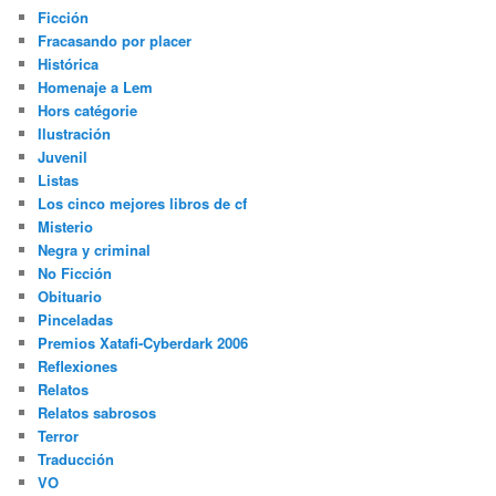
Ficción
Fracasando por placer
Histórica
Homenaje a Lem
Hors catégorie
Ilustración
Juvenil
Listas
Los cinco mejores libros de cf
Misterio
Negra y criminal
No Ficción
Obituario
Pinceladas
Premios Xatafi-Cyberdark 2006
Reflexiones
Relatos
Relatos sabrosos
Terror
Traducción
VO