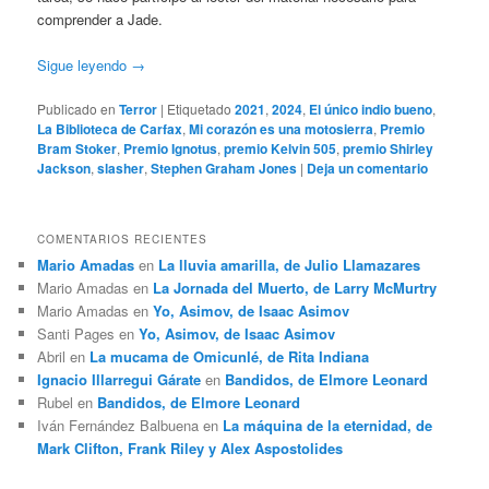
comprender a Jade.
Sigue leyendo
→
Publicado en
Terror
|
Etiquetado
2021
,
2024
,
El único indio bueno
,
La Biblioteca de Carfax
,
Mi corazón es una motosierra
,
Premio
Bram Stoker
,
Premio Ignotus
,
premio Kelvin 505
,
premio Shirley
Jackson
,
slasher
,
Stephen Graham Jones
|
Deja un comentario
COMENTARIOS RECIENTES
Mario Amadas
en
La lluvia amarilla, de Julio Llamazares
Mario Amadas
en
La Jornada del Muerto, de Larry McMurtry
Mario Amadas
en
Yo, Asimov, de Isaac Asimov
Santi Pages
en
Yo, Asimov, de Isaac Asimov
Abril
en
La mucama de Omicunlé, de Rita Indiana
Ignacio Illarregui Gárate
en
Bandidos, de Elmore Leonard
Rubel
en
Bandidos, de Elmore Leonard
Iván Fernández Balbuena
en
La máquina de la eternidad, de
Mark Clifton, Frank Riley y Alex Aspostolides