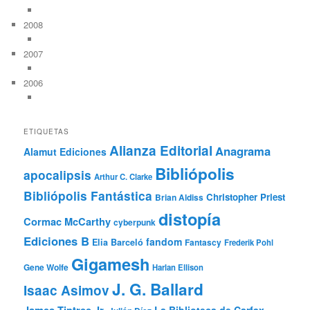
2008
2007
2006
ETIQUETAS
Alianza Editorial
Anagrama
Alamut Ediciones
Bibliópolis
apocalipsis
Arthur C. Clarke
Bibliópolis Fantástica
Christopher Priest
Brian Aldiss
distopía
Cormac McCarthy
cyberpunk
Ediciones B
fandom
Elia Barceló
Fantascy
Frederik Pohl
Gigamesh
Gene Wolfe
Harlan Ellison
J. G. Ballard
Isaac Asimov