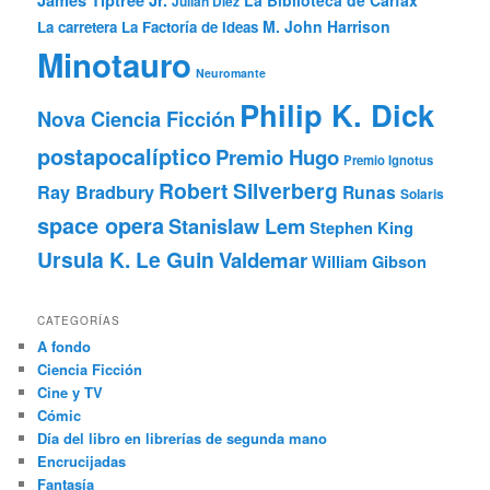
James Tiptree Jr.
La Biblioteca de Carfax
Julián Díez
M. John Harrison
La carretera
La Factoría de Ideas
Minotauro
Neuromante
Philip K. Dick
Nova Ciencia Ficción
postapocalíptico
Premio Hugo
Premio Ignotus
Robert Silverberg
Ray Bradbury
Runas
Solaris
space opera
Stanislaw Lem
Stephen King
Ursula K. Le Guin
Valdemar
William Gibson
CATEGORÍAS
A fondo
Ciencia Ficción
Cine y TV
Cómic
Día del libro en librerías de segunda mano
Encrucijadas
Fantasía