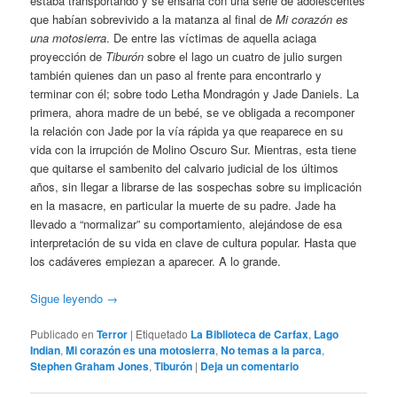
estaba transportando y se ensaña con una serie de adolescentes
que habían sobrevivido a la matanza al final de
Mi corazón es
una motosierra
. De entre las víctimas de aquella aciaga
proyección de
Tiburón
sobre el lago un cuatro de julio surgen
también quienes dan un paso al frente para encontrarlo y
terminar con él; sobre todo Letha Mondragón y Jade Daniels. La
primera, ahora madre de un bebé, se ve obligada a recomponer
la relación con Jade por la vía rápida ya que reaparece en su
vida con la irrupción de Molino Oscuro Sur. Mientras, esta tiene
que quitarse el sambenito del calvario judicial de los últimos
años, sin llegar a librarse de las sospechas sobre su implicación
en la masacre, en particular la muerte de su padre. Jade ha
llevado a “normalizar” su comportamiento, alejándose de esa
interpretación de su vida en clave de cultura popular. Hasta que
los cadáveres empiezan a aparecer. A lo grande.
Sigue leyendo
→
Publicado en
Terror
|
Etiquetado
La Biblioteca de Carfax
,
Lago
Indian
,
Mi corazón es una motosierra
,
No temas a la parca
,
Stephen Graham Jones
,
Tiburón
|
Deja un comentario