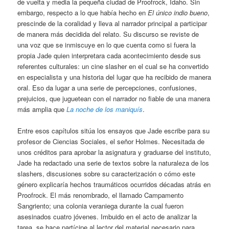
de vuelta y media la pequeña ciudad de Proofrock, Idaho. Sin
embargo, respecto a lo que había hecho en
El único indio bueno
,
prescinde de la coralidad y lleva al narrador principal a participar
de manera más decidida del relato. Su discurso se reviste de
una voz que se inmiscuye en lo que cuenta como si fuera la
propia Jade quien interpretara cada acontecimiento desde sus
referentes culturales: un cine slasher en el cual se ha convertido
en especialista y una historia del lugar que ha recibido de manera
oral. Eso da lugar a una serie de percepciones, confusiones,
prejuicios, que juguetean con el narrador no fiable de una manera
más amplia que
La noche de los maniquís
.
Entre esos capítulos sitúa los ensayos que Jade escribe para su
profesor de Ciencias Sociales, el señor Holmes. Necesitada de
unos créditos para aprobar la asignatura y graduarse del instituto,
Jade ha redactado una serie de textos sobre la naturaleza de los
slashers, discusiones sobre su caracterización o cómo este
género explicaría hechos traumáticos ocurridos décadas atrás en
Proofrock. El más renombrado, el llamado Campamento
Sangriento; una colonia veraniega durante la cual fueron
asesinados cuatro jóvenes. Imbuido en el acto de analizar la
tarea, se hace partícipe al lector del material necesario para