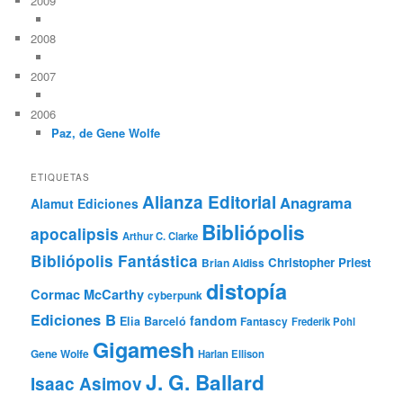
2009
2008
2007
2006
Paz, de Gene Wolfe
ETIQUETAS
Alianza Editorial
Anagrama
Alamut Ediciones
Bibliópolis
apocalipsis
Arthur C. Clarke
Bibliópolis Fantástica
Christopher Priest
Brian Aldiss
distopía
Cormac McCarthy
cyberpunk
Ediciones B
fandom
Elia Barceló
Fantascy
Frederik Pohl
Gigamesh
Gene Wolfe
Harlan Ellison
J. G. Ballard
Isaac Asimov