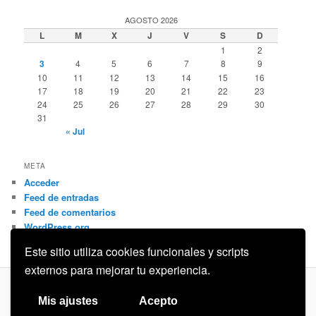
AGOSTO 2026
L
M
X
J
V
S
D
1
2
3
4
5
6
7
8
9
10
11
12
13
14
15
16
17
18
19
20
21
22
23
24
25
26
27
28
29
30
31
« Jul
META
Acceder
Feed de entradas
Feed de comentarios
WordPress.org
Este sitio utiliza cookies funcionales y scripts
externos para mejorar tu experiencia.
Privacidad
Funciona gracias a WordPress
Mis ajustes
Acepto