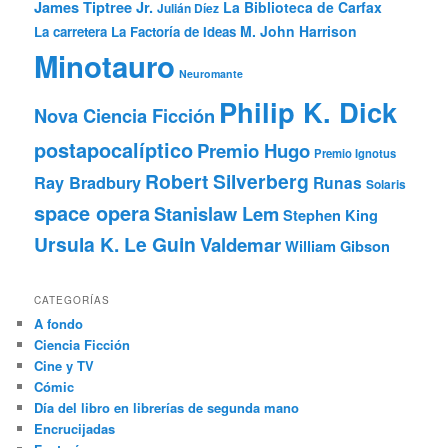
James Tiptree Jr.
La Biblioteca de Carfax
Julián Díez
M. John Harrison
La carretera
La Factoría de Ideas
Minotauro
Neuromante
Philip K. Dick
Nova Ciencia Ficción
postapocalíptico
Premio Hugo
Premio Ignotus
Robert Silverberg
Ray Bradbury
Runas
Solaris
space opera
Stanislaw Lem
Stephen King
Ursula K. Le Guin
Valdemar
William Gibson
CATEGORÍAS
A fondo
Ciencia Ficción
Cine y TV
Cómic
Día del libro en librerías de segunda mano
Encrucijadas