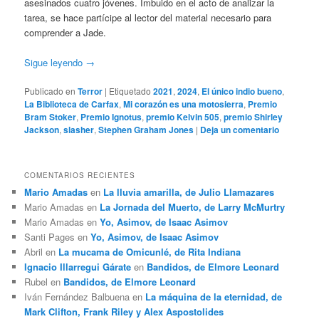
asesinados cuatro jóvenes. Imbuido en el acto de analizar la
tarea, se hace partícipe al lector del material necesario para
comprender a Jade.
Sigue leyendo
→
Publicado en
Terror
|
Etiquetado
2021
,
2024
,
El único indio bueno
,
La Biblioteca de Carfax
,
Mi corazón es una motosierra
,
Premio
Bram Stoker
,
Premio Ignotus
,
premio Kelvin 505
,
premio Shirley
Jackson
,
slasher
,
Stephen Graham Jones
|
Deja un comentario
COMENTARIOS RECIENTES
Mario Amadas
en
La lluvia amarilla, de Julio Llamazares
Mario Amadas
en
La Jornada del Muerto, de Larry McMurtry
Mario Amadas
en
Yo, Asimov, de Isaac Asimov
Santi Pages
en
Yo, Asimov, de Isaac Asimov
Abril
en
La mucama de Omicunlé, de Rita Indiana
Ignacio Illarregui Gárate
en
Bandidos, de Elmore Leonard
Rubel
en
Bandidos, de Elmore Leonard
Iván Fernández Balbuena
en
La máquina de la eternidad, de
Mark Clifton, Frank Riley y Alex Aspostolides