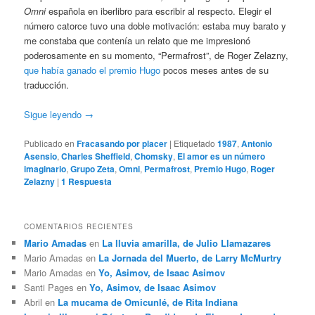
Omni
española en iberlibro para escribir al respecto. Elegir el
número catorce tuvo una doble motivación: estaba muy barato y
me constaba que contenía un relato que me impresionó
poderosamente en su momento, “Permafrost”, de Roger Zelazny,
que había ganado el premio Hugo
pocos meses antes de su
traducción.
Sigue leyendo
→
Publicado en
Fracasando por placer
|
Etiquetado
1987
,
Antonio
Asensio
,
Charles Sheffield
,
Chomsky
,
El amor es un número
imaginario
,
Grupo Zeta
,
Omni
,
Permafrost
,
Premio Hugo
,
Roger
Zelazny
|
1
Respuesta
COMENTARIOS RECIENTES
Mario Amadas
en
La lluvia amarilla, de Julio Llamazares
Mario Amadas
en
La Jornada del Muerto, de Larry McMurtry
Mario Amadas
en
Yo, Asimov, de Isaac Asimov
Santi Pages
en
Yo, Asimov, de Isaac Asimov
Abril
en
La mucama de Omicunlé, de Rita Indiana