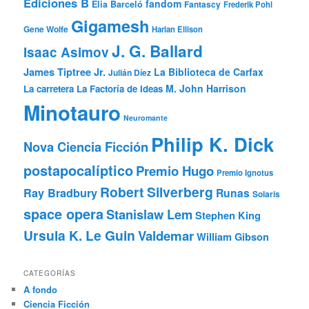
Ediciones B
fandom
Elia Barceló
Fantascy
Frederik Pohl
Gigamesh
Gene Wolfe
Harlan Ellison
J. G. Ballard
Isaac Asimov
James Tiptree Jr.
La Biblioteca de Carfax
Julián Díez
M. John Harrison
La carretera
La Factoría de Ideas
Minotauro
Neuromante
Philip K. Dick
Nova Ciencia Ficción
postapocalíptico
Premio Hugo
Premio Ignotus
Robert Silverberg
Ray Bradbury
Runas
Solaris
space opera
Stanislaw Lem
Stephen King
Ursula K. Le Guin
Valdemar
William Gibson
CATEGORÍAS
A fondo
Ciencia Ficción