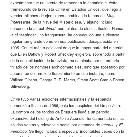
experimento fue un intento de remedar a la española el éxito
tremebundo de la revista
Omni
en Estados Unidos, que llegó a
vender millones de ejemplares combinando temas del
Muy
Interesante
, de la Nave del Misterio esa, y alguno incluso
cercano a la actual
Wired
, con relatos de ciencia ficción. Nunca
la cf “estándar”, no franquiciera, ha conseguido una audiencia
regular tan grande como en esa publicación desaparecida en
1995. Con el mérito adicional de que la mayor parte del material
que Ellen Datlow y Robert Sheckley eligieron, sobre todo a partir
de la consolidación de la revista, no caminaba por el territorio
trillado de los nombres archicomerciales, sino que apostaron por
autores en desarrollo o florecimiento en ese instante, como
William Gibson, George R. R. Martin, Orson Scott Card o Robert
Siliverberg.
Omni
tuvo varias ediciones internacionales y la española
comenzó a finales de 1986, bajo los auspicios del Grupo Zeta.
La compra de los fondos de Bruguera llevó a un periodo
expansivo del holding de Antonio Asensio, fundamentado en las
sólidas ventas y relevancia social por entonces de
Interviú
y
El
Periódico
. Se llegó incluso a especular incontables veces con la