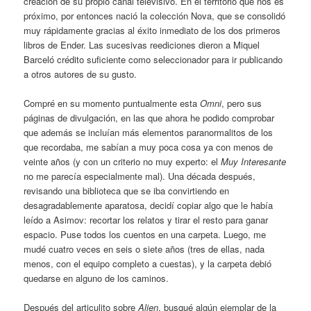
creación de su propio canal televisivo. En el territorio que nos es
próximo, por entonces nació la colección Nova, que se consolidó
muy rápidamente gracias al éxito inmediato de los dos primeros
libros de Ender. Las sucesivas reediciones dieron a Miquel
Barceló crédito suficiente como seleccionador para ir publicando
a otros autores de su gusto.
Compré en su momento puntualmente esta
Omni
, pero sus
páginas de divulgación, en las que ahora he podido comprobar
que además se incluían más elementos paranormalitos de los
que recordaba, me sabían a muy poca cosa ya con menos de
veinte años (y con un criterio no muy experto: el
Muy Interesante
no me parecía especialmente mal). Una década después,
revisando una biblioteca que se iba convirtiendo en
desagradablemente aparatosa, decidí copiar algo que le había
leído a Asimov: recortar los relatos y tirar el resto para ganar
espacio. Puse todos los cuentos en una carpeta. Luego, me
mudé cuatro veces en seis o siete años (tres de ellas, nada
menos, con el equipo completo a cuestas), y la carpeta debió
quedarse en alguno de los caminos.
Después del articulito sobre
Alien
, busqué algún ejemplar de la