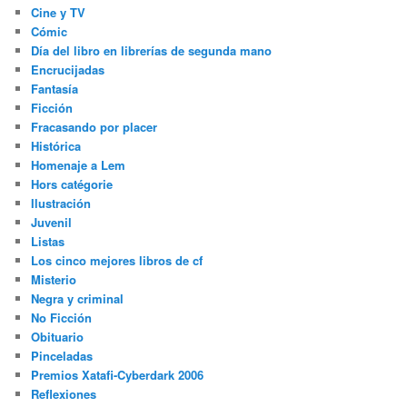
Cine y TV
Cómic
Día del libro en librerías de segunda mano
Encrucijadas
Fantasía
Ficción
Fracasando por placer
Histórica
Homenaje a Lem
Hors catégorie
Ilustración
Juvenil
Listas
Los cinco mejores libros de cf
Misterio
Negra y criminal
No Ficción
Obituario
Pinceladas
Premios Xatafi-Cyberdark 2006
Reflexiones