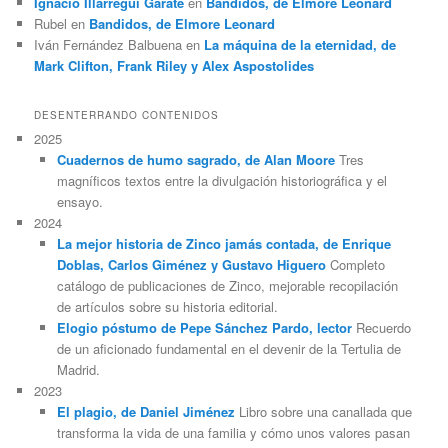
Ignacio Illarregui Gárate
en
Bandidos, de Elmore Leonard
Rubel
en
Bandidos, de Elmore Leonard
Iván Fernández Balbuena
en
La máquina de la eternidad, de
Mark Clifton, Frank Riley y Alex Aspostolides
DESENTERRANDO CONTENIDOS
2025
Cuadernos de humo sagrado, de Alan Moore
Tres
magníficos textos entre la divulgación historiográfica y el
ensayo.
2024
La mejor historia de Zinco jamás contada, de Enrique
Doblas, Carlos Giménez y Gustavo Higuero
Completo
catálogo de publicaciones de Zinco, mejorable recopilación
de artículos sobre su historia editorial.
Elogio póstumo de Pepe Sánchez Pardo, lector
Recuerdo
de un aficionado fundamental en el devenir de la Tertulia de
Madrid.
2023
El plagio, de Daniel Jiménez
Libro sobre una canallada que
transforma la vida de una familia y cómo unos valores pasan