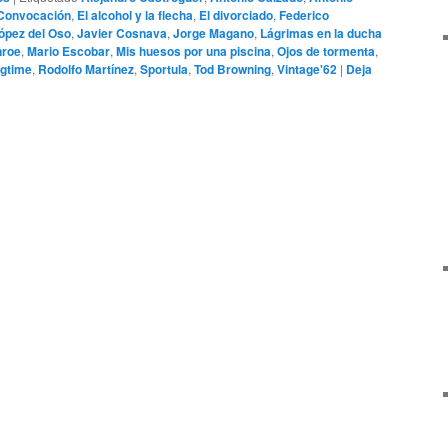
Convocación
,
El alcohol y la flecha
,
El divorciado
,
Federico
ópez del Oso
,
Javier Cosnava
,
Jorge Magano
,
Lágrimas en la ducha
nroe
,
Mario Escobar
,
Mis huesos por una piscina
,
Ojos de tormenta
,
gtime
,
Rodolfo Martínez
,
Sportula
,
Tod Browning
,
Vintage'62
|
Deja