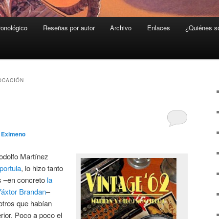
ronológico
Reseñas por autor
Archivo
Enlaces
¿Quiénes 
OCACIÓN
o Eximeno
dolfo Martínez
portula
, lo hizo tanto
os –en concreto
la
Yáxtor Brandan
–
otros que habían
erior. Poco a poco el