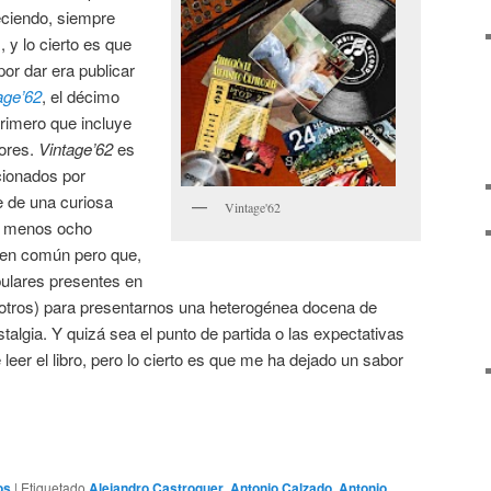
eciendo, siempre
 y lo cierto es que
por dar era publicar
age’62
, el décimo
primero que incluye
tores.
Vintage’62
es
cionados por
e de una curiosa
Vintage'62
al menos ocho
 en común pero que,
ulares presentes en
otros) para presentarnos una heterogénea docena de
talgia. Y quizá sea el punto de partida o las expectativas
leer el libro, pero lo cierto es que me ha dejado un sabor
os
|
Etiquetado
Alejandro Castroguer
,
Antonio Calzado
,
Antonio