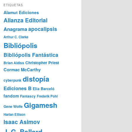
ETIQUETAS
Alamut Ediciones
Alianza Editorial
Anagrama
apocalipsis
Arthur C. Clarke
Bibliópolis
Bibliópolis Fantástica
Christopher Priest
Brian Aldiss
Cormac McCarthy
distopía
cyberpunk
Ediciones B
Elia Barceló
fandom
Fantascy
Frederik Pohl
Gigamesh
Gene Wolfe
Harlan Ellison
Isaac Asimov
J. G. Ballard