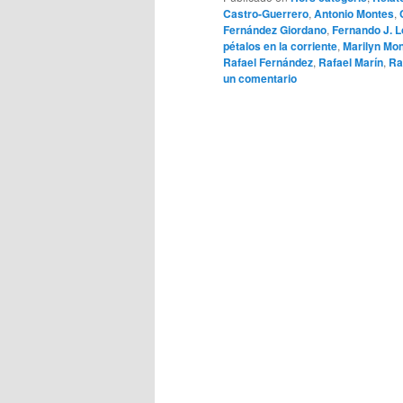
Castro-Guerrero
,
Antonio Montes
,
Fernández Giordano
,
Fernando J. L
pétalos en la corriente
,
Marilyn Mo
Rafael Fernández
,
Rafael Marín
,
Ra
un comentario