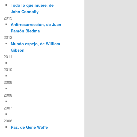
Todo lo que muere, de
John Connolly
2013
Antirresurrección, de Juan
Ramón Biedma
2012
Mundo espejo, de William
Gibson
2011
2010
2009
2008
2007
2006
Paz, de Gene Wolfe