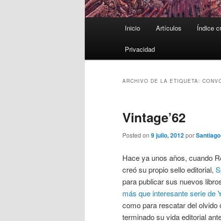
Menú
Inicio
Artículos
Índice c
principal
Privacidad
ARCHIVO DE LA ETIQUETA:
CONV
Vintage’62
Posted on
9 julio, 2012
por
Santiag
Hace ya unos años, cuando Ro
creó su propio sello editorial,
S
para publicar sus nuevos libr
más que interesante serie de 
como para rescatar del olvido 
terminado su vida editorial ant