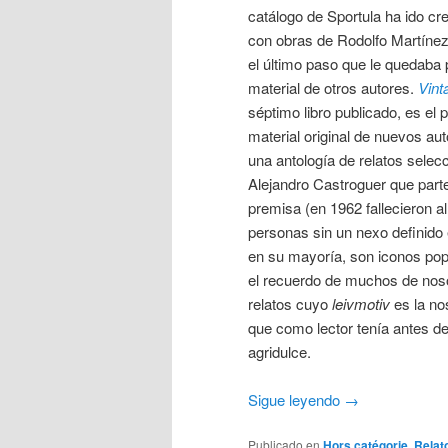
catálogo de Sportula ha ido cr
con obras de Rodolfo Martínez,
el último paso que le quedaba 
material de otros autores.
Vint
séptimo libro publicado, es el 
material original de nuevos au
una antología de relatos selec
Alejandro Castroguer que part
premisa (en 1962 fallecieron 
personas sin un nexo definido
en su mayoría, son iconos pop
el recuerdo de muchos de nos
relatos cuyo
leivmotiv
es la nos
que como lector tenía antes de 
agridulce.
Sigue leyendo
→
Publicado en
Hors catégorie
,
Relat