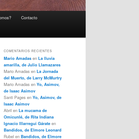
somos?
Contacto
COMENTARIOS RECIENTES
Mario Amadas
en
La lluvia
amarilla, de Julio Llamazares
Mario Amadas
en
La Jornada
del Muerto, de Larry McMurtry
Mario Amadas
en
Yo, Asimov,
de Isaac Asimov
Santi Pages
en
Yo, Asimov, de
Isaac Asimov
Abril
en
La mucama de
Omicunlé, de Rita Indiana
Ignacio Illarregui Gárate
en
Bandidos, de Elmore Leonard
Rubel
en
Bandidos, de Elmore