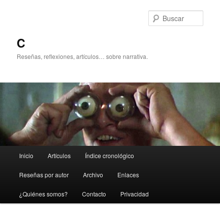
Ir
Ir
al
al
Busc
contenido
contenido
principal
secundario
C
Reseñas, reflexiones, artículos… sobre narrativa.
Menú
Inicio
Artículos
Índice cronológico
principal
Reseñas por autor
Archivo
Enlaces
¿Quiénes somos?
Contacto
Privacidad