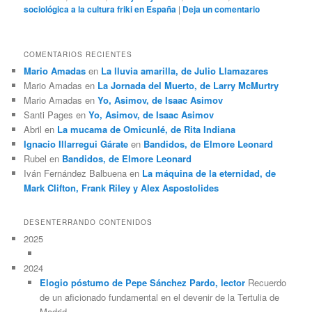
sociológica a la cultura friki en España
|
Deja un comentario
COMENTARIOS RECIENTES
Mario Amadas
en
La lluvia amarilla, de Julio Llamazares
Mario Amadas
en
La Jornada del Muerto, de Larry McMurtry
Mario Amadas
en
Yo, Asimov, de Isaac Asimov
Santi Pages
en
Yo, Asimov, de Isaac Asimov
Abril
en
La mucama de Omicunlé, de Rita Indiana
Ignacio Illarregui Gárate
en
Bandidos, de Elmore Leonard
Rubel
en
Bandidos, de Elmore Leonard
Iván Fernández Balbuena
en
La máquina de la eternidad, de
Mark Clifton, Frank Riley y Alex Aspostolides
DESENTERRANDO CONTENIDOS
2025
2024
Elogio póstumo de Pepe Sánchez Pardo, lector
Recuerdo
de un aficionado fundamental en el devenir de la Tertulia de
Madrid.