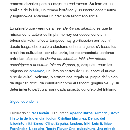
contextualizarlas para su mejor entendimiento. Su libro es un
análisis de lo friki, un repaso histórico y un intento constructivo –
y logrado– de entender un creciente fenómeno social.
Lo primero que veremos al leer
Dentro del laberinto
es que la
mirada de la autora es limpia: no hay condescendencia ni
tolerancia voluntariosa, tampoco hay glorificación acrítica ni,
desde luego, desprecio o clasismo cultural alguno. (A todos los
clasistas culturales, por otra parte, les recomendaría perderse
entre las páginas de
Dentro del laberinto friki. Una mirada
sociológica a la cultura friki en España
, y, después, entre las
páginas de
Neoculto
, un libro colectivo de 2012 sobre el nuevo
cine de culto). Valiente, Martínez nos regala su propia definición
de algo tan difícil de constreñir como el fandom (página 24), y un
detenimiento particular para cada aspecto concreto del frikismo.
Sigue leyendo
→
Publicado en
No Ficción
|
Etiquetado
Apache libros
,
Armada
,
Breve
Historia de la ciencia ficción
,
Cristina Martínez
,
Dentro del
laberinto friki
,
Ernest Cline
,
España
,
fandom
,
friki
,
Luis E. Íñigo
Fernández
,
Neoculto
,
Ready Player One
,
subcultura
,
Una mirada