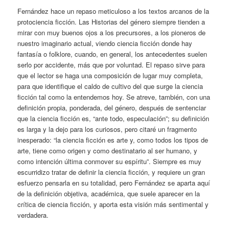
Fernández hace un repaso meticuloso a los textos arcanos de la
protociencia ficción. Las Historias del género siempre tienden a
mirar con muy buenos ojos a los precursores, a los pioneros de
nuestro imaginario actual, viendo ciencia ficción donde hay
fantasía o folklore, cuando, en general, los antecedentes suelen
serlo por accidente, más que por voluntad. El repaso sirve para
que el lector se haga una composición de lugar muy completa,
para que identifique el caldo de cultivo del que surge la ciencia
ficción tal como la entendemos hoy. Se atreve, también, con una
definición propia, ponderada, del género, después de sentenciar
que la ciencia ficción es, “ante todo, especulación”; su definición
es larga y la dejo para los curiosos, pero citaré un fragmento
inesperado: “la ciencia ficción es arte y, como todos los tipos de
arte, tiene como origen y como destinatario al ser humano, y
como intención última conmover su espíritu”. Siempre es muy
escurridizo tratar de definir la ciencia ficción, y requiere un gran
esfuerzo pensarla en su totalidad, pero Fernández se aparta aquí
de la definición objetiva, académica, que suele aparecer en la
crítica de ciencia ficción, y aporta esta visión más sentimental y
verdadera.