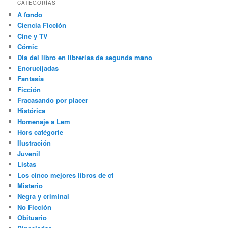
CATEGORÍAS
A fondo
Ciencia Ficción
Cine y TV
Cómic
Día del libro en librerías de segunda mano
Encrucijadas
Fantasía
Ficción
Fracasando por placer
Histórica
Homenaje a Lem
Hors catégorie
Ilustración
Juvenil
Listas
Los cinco mejores libros de cf
Misterio
Negra y criminal
No Ficción
Obituario