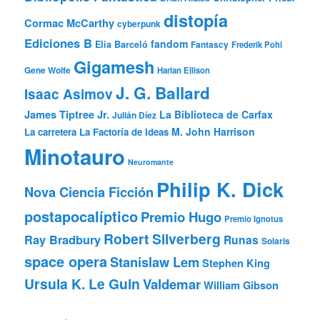
distopía
Cormac McCarthy
cyberpunk
Ediciones B
fandom
Elia Barceló
Fantascy
Frederik Pohl
Gigamesh
Gene Wolfe
Harlan Ellison
J. G. Ballard
Isaac Asimov
James Tiptree Jr.
La Biblioteca de Carfax
Julián Díez
M. John Harrison
La carretera
La Factoría de Ideas
Minotauro
Neuromante
Philip K. Dick
Nova Ciencia Ficción
postapocalíptico
Premio Hugo
Premio Ignotus
Robert Silverberg
Ray Bradbury
Runas
Solaris
space opera
Stanislaw Lem
Stephen King
Ursula K. Le Guin
Valdemar
William Gibson