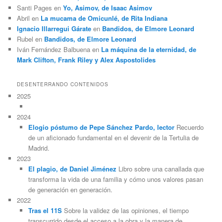
Santi Pages
en
Yo, Asimov, de Isaac Asimov
Abril
en
La mucama de Omicunlé, de Rita Indiana
Ignacio Illarregui Gárate
en
Bandidos, de Elmore Leonard
Rubel
en
Bandidos, de Elmore Leonard
Iván Fernández Balbuena
en
La máquina de la eternidad, de
Mark Clifton, Frank Riley y Alex Aspostolides
DESENTERRANDO CONTENIDOS
2025
2024
Elogio póstumo de Pepe Sánchez Pardo, lector
Recuerdo
de un aficionado fundamental en el devenir de la Tertulia de
Madrid.
2023
El plagio, de Daniel Jiménez
Libro sobre una canallada que
transforma la vida de una familia y cómo unos valores pasan
de generación en generación.
2022
Tras el 11S
Sobre la validez de las opiniones, el tiempo
transcurrido desde el acceso a la obra y la manera de