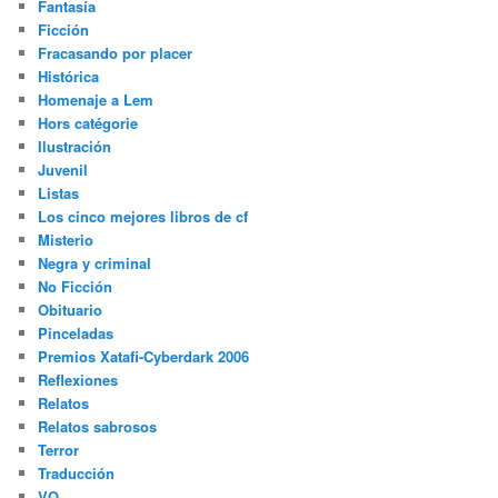
Fantasía
Ficción
Fracasando por placer
Histórica
Homenaje a Lem
Hors catégorie
Ilustración
Juvenil
Listas
Los cinco mejores libros de cf
Misterio
Negra y criminal
No Ficción
Obituario
Pinceladas
Premios Xatafi-Cyberdark 2006
Reflexiones
Relatos
Relatos sabrosos
Terror
Traducción
VO