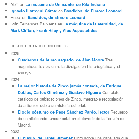
Abril
en
La mucama de Omicunlé, de Rita Indiana
Ignacio Illarregui Gárate
en
Bandidos, de Elmore Leonard
Rubel
en
Bandidos, de Elmore Leonard
Iván Fernández Balbuena
en
La máquina de la eternidad, de
Mark Clifton, Frank Riley y Alex Aspostolides
DESENTERRANDO CONTENIDOS
2025
Cuadernos de humo sagrado, de Alan Moore
Tres
magníficos textos entre la divulgación historiográfica y el
ensayo.
2024
La mejor historia de Zinco jamás contada, de Enrique
Doblas, Carlos Giménez y Gustavo Higuero
Completo
catálogo de publicaciones de Zinco, mejorable recopilación
de artículos sobre su historia editorial.
Elogio póstumo de Pepe Sánchez Pardo, lector
Recuerdo
de un aficionado fundamental en el devenir de la Tertulia de
Madrid.
2023
El plagio, de Daniel Jiménez
Libro sobre una canallada que