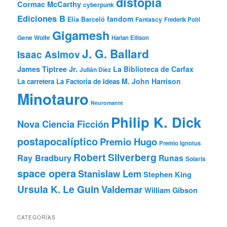
distopía
Cormac McCarthy
cyberpunk
Ediciones B
fandom
Elia Barceló
Fantascy
Frederik Pohl
Gigamesh
Gene Wolfe
Harlan Ellison
J. G. Ballard
Isaac Asimov
James Tiptree Jr.
La Biblioteca de Carfax
Julián Díez
M. John Harrison
La carretera
La Factoría de Ideas
Minotauro
Neuromante
Philip K. Dick
Nova Ciencia Ficción
postapocalíptico
Premio Hugo
Premio Ignotus
Robert Silverberg
Ray Bradbury
Runas
Solaris
space opera
Stanislaw Lem
Stephen King
Ursula K. Le Guin
Valdemar
William Gibson
CATEGORÍAS