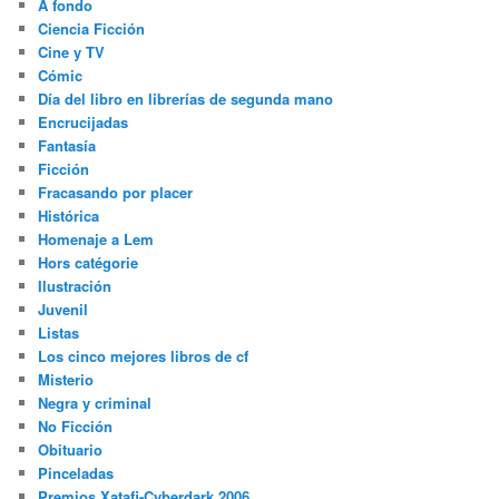
A fondo
Ciencia Ficción
Cine y TV
Cómic
Día del libro en librerías de segunda mano
Encrucijadas
Fantasía
Ficción
Fracasando por placer
Histórica
Homenaje a Lem
Hors catégorie
Ilustración
Juvenil
Listas
Los cinco mejores libros de cf
Misterio
Negra y criminal
No Ficción
Obituario
Pinceladas
Premios Xatafi-Cyberdark 2006