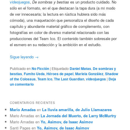
videojuegos
,
De sombras y bestias
es un producto cuidado. No
sólo en el formato, en el que destacan la tapa dura (a mi modo
de ver innecesaria; la lectura en rústica hubiera sido más
cómoda), una maquetación que personaliza el diseño de cada
capítulo y abundante material gráfico de complemento, con
fotografías en color de diverso material relacionado con las
producciones del Team Ico. El contenido también sobresale por
el esmero en su redacción y la ambición en el estudio.
Sigue leyendo
→
Publicado en
No Ficción
|
Etiquetado
Daniel Matas
,
De sombras y
bestias
,
Fumito Ueda
,
Héroes de papel
,
Mariela González
,
Shadow
of the Colossus
,
Team Ico
,
The Last Guardian
,
videojuegos
|
Deja
un comentario
COMENTARIOS RECIENTES
Mario Amadas
en
La lluvia amarilla, de Julio Llamazares
Mario Amadas
en
La Jornada del Muerto, de Larry McMurtry
Mario Amadas
en
Yo, Asimov, de Isaac Asimov
Santi Pages
en
Yo, Asimov, de Isaac Asimov