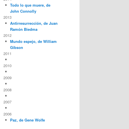
Todo lo que muere, de
John Connolly
2013
Antirresurrección, de Juan
Ramón Biedma
2012
Mundo espejo, de William
Gibson
2011
2010
2009
2008
2007
2006
Paz, de Gene Wolfe