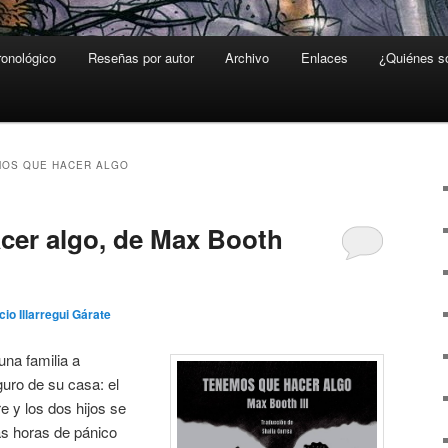
ronológico
Reseñas por autor
Archivo
Enlaces
¿Quiénes 
OS QUE HACER ALGO
cer algo, de Max Booth
cio Illarregui Gárate
una familia a
uro de su casa: el
re y los dos hijos se
as horas de pánico