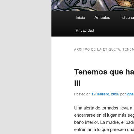
Menú
Inicio
Artículos
Índice c
principal
Privacidad
ARCHIVO DE LA ETIQUETA:
TENEM
Tenemos que ha
III
Posted on
19 febrero, 2026
por
Igna
Una alerta de tornados lleva a 
encerrarse en el lugar más seg
baño interior. La madre, el pad
enfrentan a lo que parecen un