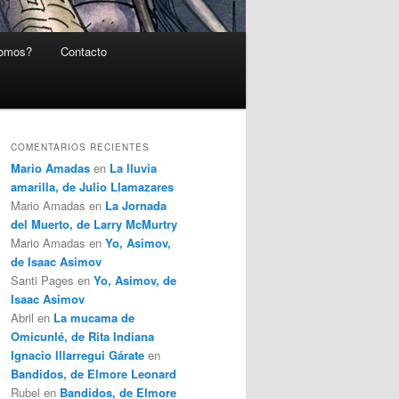
somos?
Contacto
COMENTARIOS RECIENTES
Mario Amadas
en
La lluvia
amarilla, de Julio Llamazares
Mario Amadas
en
La Jornada
del Muerto, de Larry McMurtry
Mario Amadas
en
Yo, Asimov,
de Isaac Asimov
Santi Pages
en
Yo, Asimov, de
Isaac Asimov
Abril
en
La mucama de
Omicunlé, de Rita Indiana
Ignacio Illarregui Gárate
en
Bandidos, de Elmore Leonard
Rubel
en
Bandidos, de Elmore