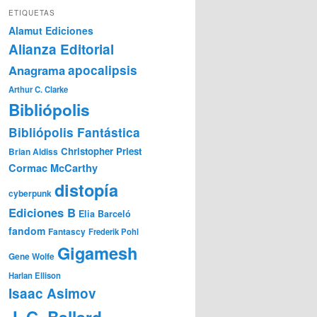
ETIQUETAS
Alamut Ediciones
Alianza Editorial
Anagrama
apocalipsis
Arthur C. Clarke
Bibliópolis
Bibliópolis Fantástica
Christopher Priest
Brian Aldiss
Cormac McCarthy
distopía
cyberpunk
Ediciones B
Elia Barceló
fandom
Fantascy
Frederik Pohl
Gigamesh
Gene Wolfe
Harlan Ellison
Isaac Asimov