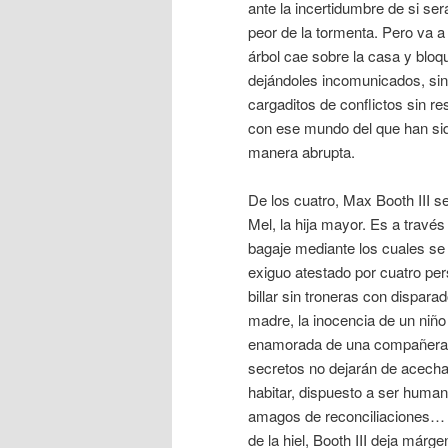
ante la incertidumbre de si se
peor de la tormenta. Pero va 
árbol cae sobre la casa y bloqu
dejándoles incomunicados, sin
cargaditos de conflictos sin res
con ese mundo del que han si
manera abrupta.
De los cuatro, Max Booth III s
Mel, la hija mayor. Es a travé
bagaje mediante los cuales se
exiguo atestado por cuatro pe
billar sin troneras con dispar
madre, la inocencia de un niño
enamorada de una compañera e
secretos no dejarán de acechar
habitar, dispuesto a ser huma
amagos de reconciliaciones… E
de la hiel, Booth III deja márg