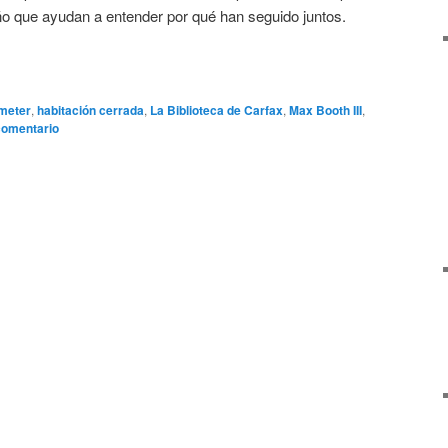
o que ayudan a entender por qué han seguido juntos.
meter
,
habitación cerrada
,
La Biblioteca de Carfax
,
Max Booth III
,
comentario