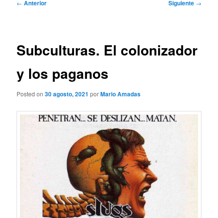
Navegación
←
Anterior
Siguiente
→
de
entradas
Subculturas. El colonizador
y los paganos
Posted on
30 agosto, 2021
por
Mario Amadas