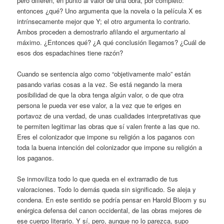
pero difieren, en punto al valor de una obra, por completo:
entonces ¿qué? Uno argumenta que la novela o la película X es
intrínsecamente mejor que Y; el otro argumenta lo contrario.
Ambos proceden a demostrarlo afilando el argumentario al
máximo. ¿Entonces qué? ¿A qué conclusión llegamos? ¿Cuál de
esos dos espadachines tiene razón?
Cuando se sentencia algo como “objetivamente malo” están
pasando varias cosas a la vez. Se está negando la mera
posibilidad de que la obra tenga algún valor, o de que otra
persona le pueda ver ese valor, a la vez que te eriges en
portavoz de una verdad, de unas cualidades interpretativas que
te permiten legitimar las obras que sí valen frente a las que no.
Eres el colonizador que impone su religión a los paganos con
toda la buena intención del colonizador que impone su religión a
los paganos.
Se inmoviliza todo lo que queda en el extrarradio de tus
valoraciones. Todo lo demás queda sin significado. Se aleja y
condena. En este sentido se podría pensar en Harold Bloom y su
enérgica defensa del canon occidental, de las obras mejores de
ese cuerpo literario. Y sí, pero, aunque no lo parezca, supo