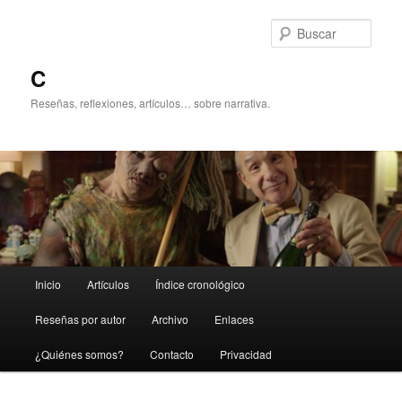
Ir
al
Busc
contenido
principal
C
Reseñas, reflexiones, artículos… sobre narrativa.
Menú
Inicio
Artículos
Índice cronológico
principal
Reseñas por autor
Archivo
Enlaces
¿Quiénes somos?
Contacto
Privacidad