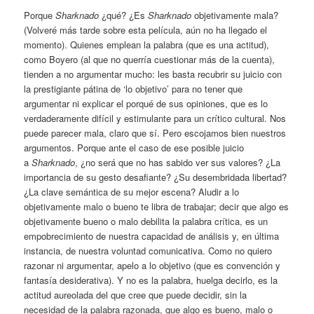
Porque
Sharknado
¿qué? ¿Es
Sharknado
objetivamente mala?
(Volveré más tarde sobre esta película, aún no ha llegado el
momento). Quienes emplean la palabra (que es una actitud),
como Boyero (al que no querría cuestionar más de la cuenta),
tienden a no argumentar mucho: les basta recubrir su juicio con
la prestigiante pátina de ‘lo objetivo’ para no tener que
argumentar ni explicar el porqué de sus opiniones, que es lo
verdaderamente difícil y estimulante para un crítico cultural. Nos
puede parecer mala, claro que sí. Pero escojamos bien nuestros
argumentos. Porque ante el caso de ese posible juicio
a
Sharknado
, ¿no será que no has sabido ver sus valores? ¿La
importancia de su gesto desafiante? ¿Su desembridada libertad?
¿La clave semántica de su mejor escena? Aludir a lo
objetivamente malo o bueno te libra de trabajar; decir que algo es
objetivamente bueno o malo debilita la palabra crítica, es un
empobrecimiento de nuestra capacidad de análisis y, en última
instancia, de nuestra voluntad comunicativa. Como no quiero
razonar ni argumentar, apelo a lo objetivo (que es convención y
fantasía desiderativa). Y no es la palabra, huelga decirlo, es la
actitud aureolada del que cree que puede decidir, sin la
necesidad de la palabra razonada, que algo es bueno, malo o