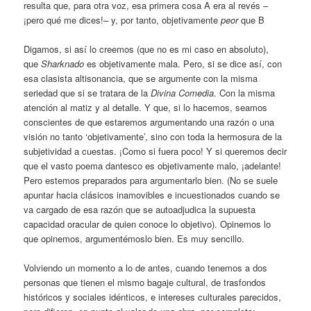
resulta que, para otra voz, esa primera cosa A era al revés –
¡pero qué me dices!– y, por tanto, objetivamente
peor
que B
Digamos, si así lo creemos (que no es mi caso en absoluto),
que
Sharknado
es objetivamente mala. Pero, si se dice así, con
esa clasista altisonancia, que se argumente con la misma
seriedad que si se tratara de la
Divina Comedia
. Con la misma
atención al matiz y al detalle. Y que, si lo hacemos, seamos
conscientes de que estaremos argumentando una razón o una
visión no tanto ‘objetivamente’, sino con toda la hermosura de la
subjetividad a cuestas. ¡Como si fuera poco! Y si queremos decir
que el vasto poema dantesco es objetivamente malo, ¡adelante!
Pero estemos preparados para argumentarlo bien. (No se suele
apuntar hacia clásicos inamovibles e incuestionados cuando se
va cargado de esa razón que se autoadjudica la supuesta
capacidad oracular de quien conoce lo objetivo). Opinemos lo
que opinemos, argumentémoslo bien. Es muy sencillo.
Volviendo un momento a lo de antes, cuando tenemos a dos
personas que tienen el mismo bagaje cultural, de trasfondos
históricos y sociales idénticos, e intereses culturales parecidos,