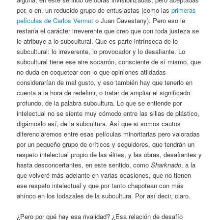
por, o en, un reducido grupo de entusiastas (como las
primeras
películas de Carlos Vermut
o Juan Cavestany). Pero eso le
restaría el carácter irreverente que creo que con toda justeza se
le atribuye a lo subcultural. Que es parte intrínseca de lo
subcultural: lo irreverente, lo provocador y lo desafiante. Lo
subcultural tiene ese aire socarrón, consciente de sí mismo, que
no duda en coquetear con lo que opiniones atildadas
considerarían de mal gusto, y eso también hay que tenerlo en
cuenta a la hora de redefinir, o tratar de ampliar el significado
profundo, de la palabra subcultura. Lo que se entiende por
intelectual no se siente muy cómodo entre las sillas de plástico,
digámoslo así, de la subcultura. Así que si somos cautos
diferenciaremos entre esas películas minoritarias pero valoradas
por un pequeño grupo de críticos y seguidores, que tendrán un
respeto intelectual propio de las élites, y las obras, desafiantes y
hasta desconcertantes, en este sentido, como
Sharknado
, a la
que volveré más adelante en varias ocasiones, que no tienen
ese respeto intelectual y que por tanto chapotean con más
ahínco en los lodazales de la subcultura. Por así decir, claro.
¿Pero por qué hay esa rivalidad? ¿Esa relación de desafío