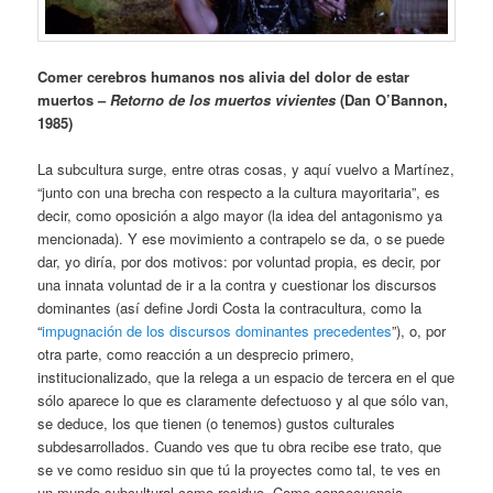
Comer cerebros humanos nos alivia del dolor de estar
muertos –
Retorno de los muertos vivientes
(Dan O’Bannon,
1985)
La subcultura surge, entre otras cosas, y aquí vuelvo a Martínez,
“junto con una brecha con respecto a la cultura mayoritaria”, es
decir, como oposición a algo mayor (la idea del antagonismo ya
mencionada). Y ese movimiento a contrapelo se da, o se puede
dar, yo diría, por dos motivos: por voluntad propia, es decir, por
una innata voluntad de ir a la contra y cuestionar los discursos
dominantes (así define Jordi Costa la contracultura, como la
“
impugnación de los discursos dominantes precedentes
”), o, por
otra parte, como reacción a un desprecio primero,
institucionalizado, que la relega a un espacio de tercera en el que
sólo aparece lo que es claramente defectuoso y al que sólo van,
se deduce, los que tienen (o tenemos) gustos culturales
subdesarrollados. Cuando ves que tu obra recibe ese trato, que
se ve como residuo sin que tú la proyectes como tal, te ves en
un mundo subcultural como residuo. Como consecuencia.