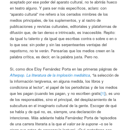
aceptado por ese poder del aparato cultural, no te abrirás hueco
en teatro alguno. Y para ser más específicos, aclaro: con
“aparato cultural” me refiero a los cerrados mimbres de los
medios principales, de los suplementos, y al rastro de
publicaciones y revistas culturales, editoriales y plataformas de
difusión que, de tan denso e intrincado, es inaccesible. Repito:
da igual tu talento y da igual que escribas contra o sobre o en o
lo que sea: sin poder y sin las serpenteantes ventajas del
nepotismo, no te verán. Pensarías que los medios creen en la
palabra crítica, es decir, en la palabra justa. Pero no.
Si, como dice Eloy Fernández Porta en las primeras páginas de
Afterpop. La literatura de la implosión mediática
, “la selección de
la información tergiversa, en alguna medida, los libros y
condiciona al lector”, el papel de los periodistas y de los medios
que les pagan (cuando les pagan, y no escriben gratis
[1]
), es uno
de los responsables, sino el principal, del desplazamiento de la
subcultura en el imaginario cultural de la gente. Escoger de qué
se habla y de qué no, es, siempre, una declaración de
intenciones. Más adelante habla Fernández Porta de “episodios
de una carrera literaria a la que
el valor se le supone
–o se le
niega aun antes de empezar la lectura”. ¡Qué matadores son