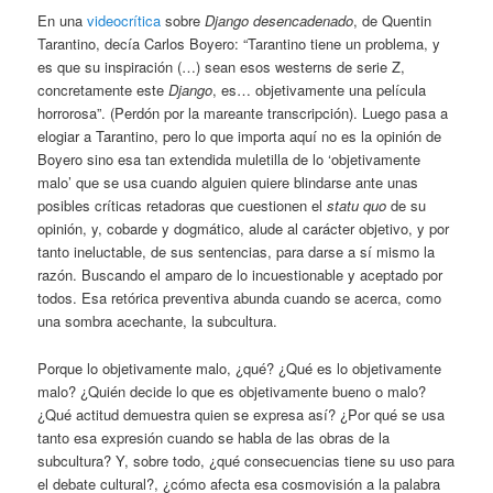
En una
videocrítica
sobre
Django desencadenado
, de Quentin
Tarantino, decía Carlos Boyero: “Tarantino tiene un problema, y
es que su inspiración (…) sean esos westerns de serie Z,
concretamente este
Django
, es… objetivamente una película
horrorosa”. (Perdón por la mareante transcripción). Luego pasa a
elogiar a Tarantino, pero lo que importa aquí no es la opinión de
Boyero sino esa tan extendida muletilla de lo ‘objetivamente
malo’ que se usa cuando alguien quiere blindarse ante unas
posibles críticas retadoras que cuestionen el
statu quo
de su
opinión, y, cobarde y dogmático, alude al carácter objetivo, y por
tanto ineluctable, de sus sentencias, para darse a sí mismo la
razón. Buscando el amparo de lo incuestionable y aceptado por
todos. Esa retórica preventiva abunda cuando se acerca, como
una sombra acechante, la subcultura.
Porque lo objetivamente malo, ¿qué? ¿Qué es lo objetivamente
malo? ¿Quién decide lo que es objetivamente bueno o malo?
¿Qué actitud demuestra quien se expresa así? ¿Por qué se usa
tanto esa expresión cuando se habla de las obras de la
subcultura? Y, sobre todo, ¿qué consecuencias tiene su uso para
el debate cultural?, ¿cómo afecta esa cosmovisión a la palabra