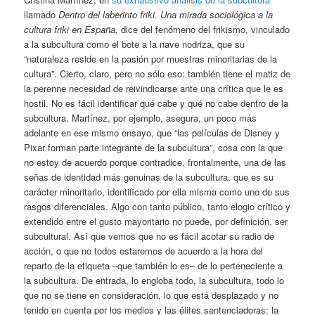
llamado
Dentro del laberinto friki. Una mirada sociológica a la
cultura friki en España,
dice del fenómeno del frikismo, vinculado
a la subcultura como el bote a la nave nodriza, que su
“naturaleza reside en la pasión por muestras minoritarias de la
cultura”. Cierto, claro, pero no sólo eso: también tiene el matiz de
la perenne necesidad de reivindicarse ante una crítica que le es
hostil. No es fácil identificar qué cabe y qué no cabe dentro de la
subcultura. Martínez, por ejemplo, asegura, un poco más
adelante en ese mismo ensayo, que “las películas de Disney y
Pixar forman parte integrante de la subcultura”, cosa con la que
no estoy de acuerdo porque contradice, frontalmente, una de las
señas de identidad más genuinas de la subcultura, que es su
carácter minoritario, identificado por ella misma como uno de sus
rasgos diferenciales. Algo con tanto público, tanto elogio crítico y
extendido entre el gusto mayoritario no puede, por definición, ser
subcultural. Así que vemos que no es fácil acotar su radio de
acción, o que no todos estaremos de acuerdo a la hora del
reparto de la etiqueta –que también lo es– de lo perteneciente a
la subcultura. De entrada, lo engloba todo, la subcultura, todo lo
que no se tiene en consideración, lo que está desplazado y no
tenido en cuenta por los medios y las élites sentenciadoras: la