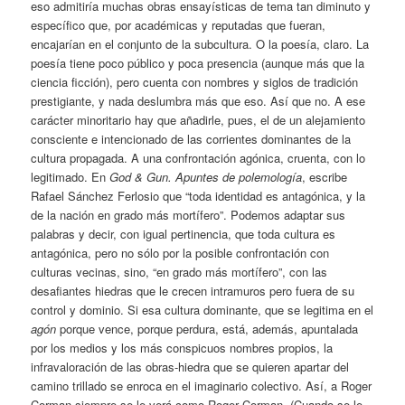
eso admitiría muchas obras ensayísticas de tema tan diminuto y
específico que, por académicas y reputadas que fueran,
encajarían en el conjunto de la subcultura. O la poesía, claro. La
poesía tiene poco público y poca presencia (aunque más que la
ciencia ficción), pero cuenta con nombres y siglos de tradición
prestigiante, y nada deslumbra más que eso. Así que no. A ese
carácter minoritario hay que añadirle, pues, el de un alejamiento
consciente e intencionado de las corrientes dominantes de la
cultura propagada. A una confrontación agónica, cruenta, con lo
legitimado. En
God & Gun. Apuntes de polemología
, escribe
Rafael Sánchez Ferlosio que “toda identidad es antagónica, y la
de la nación en grado más mortífero”. Podemos adaptar sus
palabras y decir, con igual pertinencia, que toda cultura es
antagónica, pero no sólo por la posible confrontación con
culturas vecinas, sino, “en grado más mortífero”, con las
desafiantes hiedras que le crecen intramuros pero fuera de su
control y dominio. Si esa cultura dominante, que se legitima en el
agón
porque vence, porque perdura, está, además, apuntalada
por los medios y los más conspicuos nombres propios, la
infravaloración de las obras-hiedra que se quieren apartar del
camino trillado se enroca en el imaginario colectivo. Así, a Roger
Corman siempre se le verá como Roger Corman. (Cuando se le