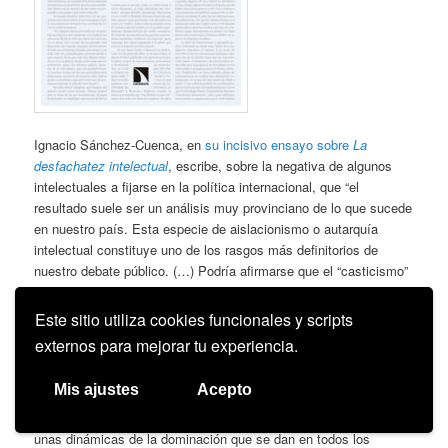
Ignacio Sánchez-Cuenca, en
su incisivo ensayo sobre
La
desfachatez intelectual
, escribe, sobre la negativa de algunos
intelectuales a fijarse en la política internacional, que “el
resultado suele ser un análisis muy provinciano de lo que sucede
en nuestro país. Esta especie de aislacionismo o autarquía
intelectual constituye uno de los rasgos más definitorios de
nuestro debate público. (…) Podría afirmarse que el “casticismo”
sigue muy presente entre los escritores e intelectuales con
mayor presencia mediática e influencia social”. Esa misma
Este sitio utiliza cookies funcionales y scripts
actitud de cerrazón mental ante lo nuevo, o ante lo que no está
externos para mejorar tu experiencia.
tan arraigado en el imaginario cultural del país, o ante lo que no
es de mi ámbito, es la que se erige en primer rechazo de lo
Mis ajustes
Acepto
subcultural. Como digo, en el fondo estoy hablando de una
actitud de negación y prejuicio. De impermeabilidad a lo otro. De
unas dinámicas de la dominación que se dan en todos los