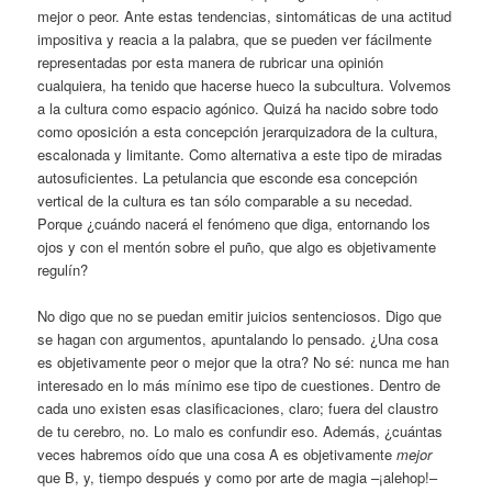
mejor o peor. Ante estas tendencias, sintomáticas de una actitud
impositiva y reacia a la palabra, que se pueden ver fácilmente
representadas por esta manera de rubricar una opinión
cualquiera, ha tenido que hacerse hueco la subcultura. Volvemos
a la cultura como espacio agónico. Quizá ha nacido sobre todo
como oposición a esta concepción jerarquizadora de la cultura,
escalonada y limitante. Como alternativa a este tipo de miradas
autosuficientes. La petulancia que esconde esa concepción
vertical de la cultura es tan sólo comparable a su necedad.
Porque ¿cuándo nacerá el fenómeno que diga, entornando los
ojos y con el mentón sobre el puño, que algo es objetivamente
regulín?
No digo que no se puedan emitir juicios sentenciosos. Digo que
se hagan con argumentos, apuntalando lo pensado. ¿Una cosa
es objetivamente peor o mejor que la otra? No sé: nunca me han
interesado en lo más mínimo ese tipo de cuestiones. Dentro de
cada uno existen esas clasificaciones, claro; fuera del claustro
de tu cerebro, no. Lo malo es confundir eso. Además, ¿cuántas
veces habremos oído que una cosa A es objetivamente
mejor
que B, y, tiempo después y como por arte de magia –¡alehop!–