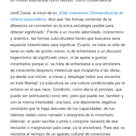
Jordi Costa, al inicio de su
¡
Vida mostrenca! Contracultura en el
infierno posmoderno
, dice que “las formas extremas de la
diferencia se convierten en la única estrategia posible para
obtener significado”. Frente a un mundo adormilado, monocromo
y anémico, las formas subculturales tienen que buscarse esos
espacios intersticiales para significar. Exacto: se trata no sólo de
tener un radio de acción menor, ni de enfrentarse a un discurso
hegemónico de significado único, ni de apelar a gustos
minoritarios porque sí; se trata de enfrentarse a una atmósfera
de consciente desprecio intelectual que incapacita a las obras,
ya desde sus inicios, a crecer y desplegar todos sus encantos
en total libertad. La subcultura es una cultura condicionada por el
entorno en el que nace. Condición, como decía al principio, que
puede ser estimulante como reto, pero que puede ser, también y
con la misma intensidad, una losa, una deprimente negativa
constante que te haga descreer de tus capacidades, de tus
talentos reales como narrador o ensayista de lo minoritario.
Además: si quien escribe o pinta o compone necesita de esa
reclusión o marginación para crear, ya la encontrará. Para eso no
necesita el rechazo de un aparato cultural de conexiones