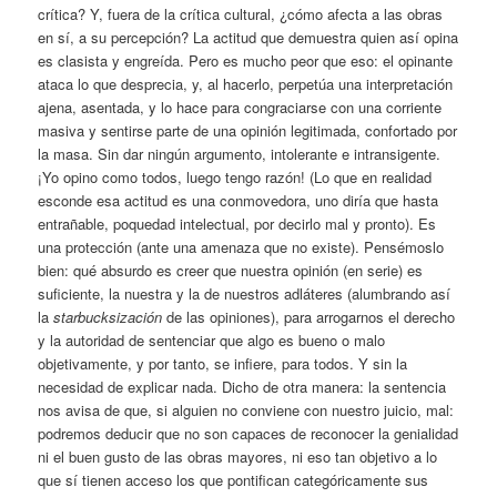
crítica? Y, fuera de la crítica cultural, ¿cómo afecta a las obras
en sí, a su percepción? La actitud que demuestra quien así opina
es clasista y engreída. Pero es mucho peor que eso: el opinante
ataca lo que desprecia, y, al hacerlo, perpetúa una interpretación
ajena, asentada, y lo hace para congraciarse con una corriente
masiva y sentirse parte de una opinión legitimada, confortado por
la masa. Sin dar ningún argumento, intolerante e intransigente.
¡Yo opino como todos, luego tengo razón! (Lo que en realidad
esconde esa actitud es una conmovedora, uno diría que hasta
entrañable, poquedad intelectual, por decirlo mal y pronto). Es
una protección (ante una amenaza que no existe). Pensémoslo
bien: qué absurdo es creer que nuestra opinión (en serie) es
suficiente, la nuestra y la de nuestros adláteres (alumbrando así
la
starbucksización
de las opiniones), para arrogarnos el derecho
y la autoridad de sentenciar que algo es bueno o malo
objetivamente, y por tanto, se infiere, para todos. Y sin la
necesidad de explicar nada. Dicho de otra manera: la sentencia
nos avisa de que, si alguien no conviene con nuestro juicio, mal:
podremos deducir que no son capaces de reconocer la genialidad
ni el buen gusto de las obras mayores, ni eso tan objetivo a lo
que sí tienen acceso los que pontifican categóricamente sus