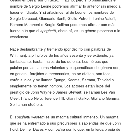
nombre de Sergio Leone podremos afirmar lo anterior sin miedo a
hacer el ridículo. Y si añadimos, al de Leone, los nombres de
Sergio Corbucci, Giancarlo Santi, Giulio Petroni, Tonino Valerii,
Romero Marchent o Sergio Sollima podremos afirmar con más
fuerza aún que el
spaghetti
, ahora sí, es un género propenso a la
excelencia.
Nace deslumbrante y tremendo (por decirlo con palabras de
Whitman), a principios de los años sesenta y se extiende, ya
tambaleante, hasta finales de los setenta. Los héroes que
pululan por las llanuras violentas y esquemáticas del género son,
en general, forajidos o mercenarios, no se afeitan, son feos,
están sucios y se llaman Django, Keoma, Sartana, Trinidad o
simplemente no tienen nombre. Los actores están lejos del
prestigio de John Wayne o James Stewart; se llaman Lee Van
Cleef, Franco Nero, Terence Hill, Gianni Garko, Giuliano Gemma.
Se llaman etcétera.
El
spaghetti western
es un magma cultural inmenso. Un magma
que se ha enfrentado a sus precursores a sabiendas de que John
Ford, Delmer Daves y compañía son lo que, en la jerga propia de