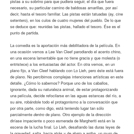
pistas a su sobrino para que pudiera seguir, el día que fuera
necesario, su particular camino de baldosas amarillas, por así
decir, hasta el tesoro familiar. Las pistas están tatuadas (ay, cine
setentero), en los culos de cuatro mujeres del pueblo. De lo que
se deduce que: reunidas las pistas, hallado el tesoro. Ése es el
punto de partida.
La comedia es la aportación más debilitadora de la película. En
una ocasión vemos a Lee Van Cleef parodiando el acento chino,
en una escena lamentable que no tiene gracia y que molesta (o
entristece) a los entusiastas del actor. En otra vemos, en un
plano fijo, a Van Cleef hablando con Lo Lieh, pero éste está fuera
de plano. No percibimos complejas intenciones artísticas en este
detalle. ¿Cómo lo sabemos? Porque uno de los caballos,
ignorante, dada su naturaleza animal, de estar protagonizando
una película, decide refocilarse en las aguas estancas del río, a
su aire, robándole todo el protagonismo a la conversación que
por otra parte, como digo, está teniendo lugar tan sólo
parcialmente
dentro
de plano. Otro ejemplo de la dirección
diríase impaciente o poco esmerada de Margheriti está en la
escena de la lucha final. Lo Lieh, desafiando las duras leyes de
la gravedad, salta, hacia atrás y de abajo a arriba, un muro de