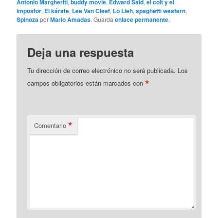
Antonio Margheriti
,
buddy movie
,
Edward Said
,
el colt y el
impostor
,
El kárate
,
Lee Van Cleef
,
Lo Lieh
,
spaghetti western
,
Spinoza
por
Mario Amadas
. Guarda
enlace permanente
.
Deja una respuesta
Tu dirección de correo electrónico no será publicada.
Los
*
campos obligatorios están marcados con
*
Comentario