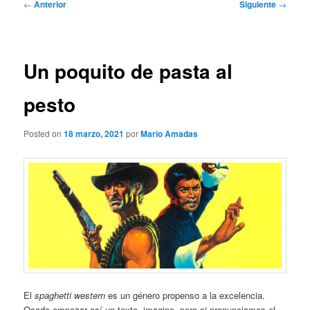
Navegación
←
Anterior
Siguiente
→
de
entradas
Un poquito de pasta al
pesto
Posted on
18 marzo, 2021
por
Mario Amadas
El
spaghetti western
es un género propenso a la excelencia.
Osado empezar así un texto, imagino, pero si pronunciamos el