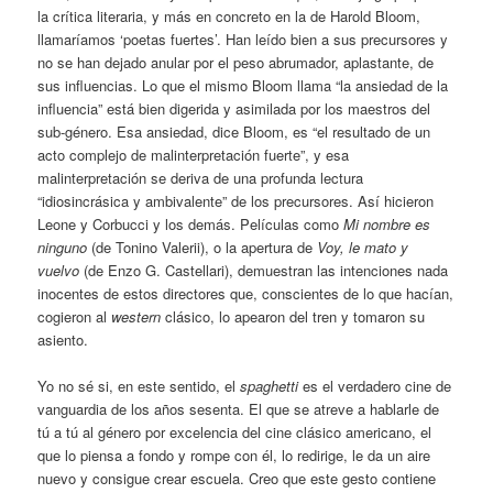
la crítica literaria, y más en concreto en la de Harold Bloom,
llamaríamos ‘poetas fuertes’. Han leído bien a sus precursores y
no se han dejado anular por el peso abrumador, aplastante, de
sus influencias. Lo que el mismo Bloom llama “la ansiedad de la
influencia” está bien digerida y asimilada por los maestros del
sub-género. Esa ansiedad, dice Bloom, es “el resultado de un
acto complejo de malinterpretación fuerte”, y esa
malinterpretación se deriva de una profunda lectura
“idiosincrásica y ambivalente” de los precursores. Así hicieron
Leone y Corbucci y los demás. Películas como
Mi nombre es
ninguno
(de Tonino Valerii), o la apertura de
Voy, le mato y
vuelvo
(de Enzo G. Castellari), demuestran las intenciones nada
inocentes de estos directores que, conscientes de lo que hacían,
cogieron al
western
clásico, lo apearon del tren y tomaron su
asiento.
Yo no sé si, en este sentido, el
spaghetti
es el verdadero cine de
vanguardia de los años sesenta. El que se atreve a hablarle de
tú a tú al género por excelencia del cine clásico americano, el
que lo piensa a fondo y rompe con él, lo redirige, le da un aire
nuevo y consigue crear escuela. Creo que este gesto contiene