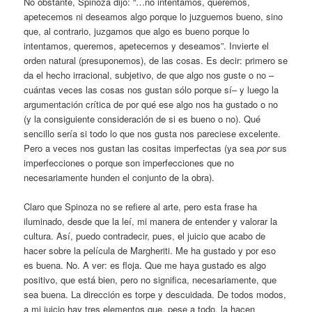
No obstante, Spinoza dijo: “…no intentamos, queremos,
apetecemos ni deseamos algo porque lo juzguemos bueno, sino
que, al contrario, juzgamos que algo es bueno porque lo
intentamos, queremos, apetecemos y deseamos”. Invierte el
orden natural (presuponemos), de las cosas. Es decir: primero se
da el hecho irracional, subjetivo, de que algo nos guste o no –
cuántas veces las cosas nos gustan sólo porque sí– y luego la
argumentación crítica de por qué ese algo nos ha gustado o no
(y la consiguiente consideración de si es bueno o no). Qué
sencillo sería si todo lo que nos gusta nos pareciese excelente.
Pero a veces nos gustan las cositas imperfectas (ya sea
por
sus
imperfecciones o porque son imperfecciones que no
necesariamente hunden el conjunto de la obra).
Claro que Spinoza no se refiere al arte, pero esta frase ha
iluminado, desde que la leí, mi manera de entender y valorar la
cultura. Así, puedo contradecir, pues, el juicio que acabo de
hacer sobre la película de Margheriti. Me ha gustado y por eso
es buena. No. A ver: es floja. Que me haya gustado es algo
positivo, que está bien, pero no significa, necesariamente, que
sea buena. La dirección es torpe y descuidada. De todos modos,
a mi juicio hay tres elementos que, pese a todo, la hacen