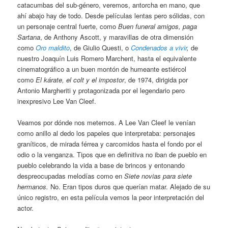
catacumbas del sub-género, veremos, antorcha en mano, que
ahí abajo hay de todo. Desde películas lentas pero sólidas, con
un personaje central fuerte, como
Buen funeral amigos, paga
Sartana
, de Anthony Ascott, y maravillas de otra dimensión
como
Oro maldito
, de Giulio Questi, o
Condenados a vivir
,
de
nuestro Joaquín Luis Romero Marchent, hasta el equivalente
cinematográfico a un buen montón de humeante estiércol
como
El kárate, el colt y el impostor
, de 1974, dirigida por
Antonio Margheriti y protagonizada por el legendario pero
inexpresivo Lee Van Cleef.
Veamos por dónde nos metemos. A Lee Van Cleef le venían
como anillo al dedo los papeles que interpretaba: personajes
graníticos, de mirada férrea y carcomidos hasta el fondo por el
odio o la venganza. Tipos que en definitiva no iban de pueblo en
pueblo celebrando la vida a base de brincos y entonando
despreocupadas melodías como en
Siete novias para siete
hermanos.
No. Eran tipos duros que querían matar. Alejado de su
único registro, en esta película vemos la peor interpretación del
actor.